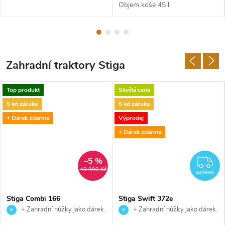
,
Objem koše 45 l
E
C
Zahradní traktory Stiga
H
O
Top produkt
Skvělá cena
5 let záruka
5 let záruka
,
+ Dárek zdarma
Výprodej
+ Dárek zdarma
W
E
–5 %
DARMA
Z
49 990 Kč
ZDARMA
I
Stiga Combi 166
Stiga Swift 372e
B
+ Zahradní nůžky jako dárek.
+ Zahradní nůžky jako dárek.