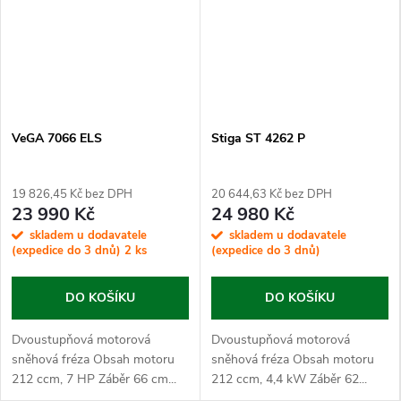
B
E
R
VeGA 7066 ELS
Stiga ST 4262 P
19 826,45 Kč bez DPH
20 644,63 Kč bez DPH
23 990 Kč
24 980 Kč
skladem u dodavatele
skladem u dodavatele
(expedice do 3 dnů)
2 ks
(expedice do 3 dnů)
DO KOŠÍKU
DO KOŠÍKU
Dvoustupňová motorová
Dvoustupňová motorová
sněhová fréza Obsah motoru
sněhová fréza Obsah motoru
212 ccm, 7 HP Záběr 66 cm...
212 ccm, 4,4 kW Záběr 62...