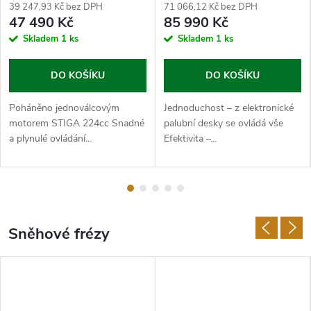
A
39 247,93 Kč bez DPH
71 066,12 Kč bez DPH
47 490 Kč
85 990 Kč
N
Skladem
1 ks
Skladem
1 ks
G
DO KOŠÍKU
DO KOŠÍKU
,
Poháněno jednoválcovým
Jednoduchost – z elektronické
D
motorem STIGA 224cc Snadné
palubní desky se ovládá vše
a plynulé ovládání...
Efektivita –...
A
K
R
Sněhové frézy
,
P
U