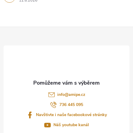
12.6.2026
Z
á
p
a
t
info
@
amipe.cz
í
736 445 095
Navštivte i naše facebookové stránky
Náš youtube kanál