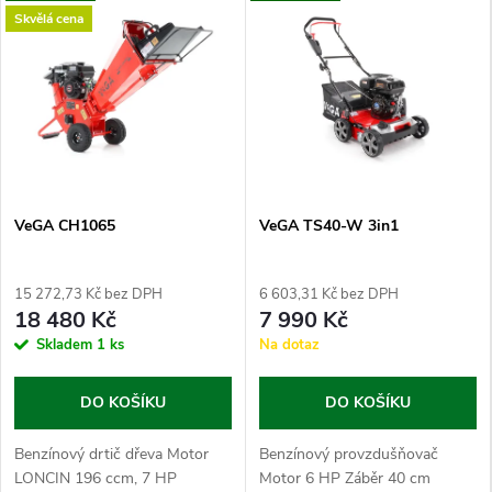
n
Skvělá cena
a
č
e
k
VeGA CH1065
VeGA TS40-W 3in1
S
15 272,73 Kč bez DPH
6 603,31 Kč bez DPH
T
18 480 Kč
7 990 Kč
Skladem
1 ks
Na dotaz
I
G
DO KOŠÍKU
DO KOŠÍKU
A
Benzínový drtič dřeva Motor
Benzínový provzdušňovač
LONCIN 196 ccm, 7 HP
Motor 6 HP Záběr 40 cm