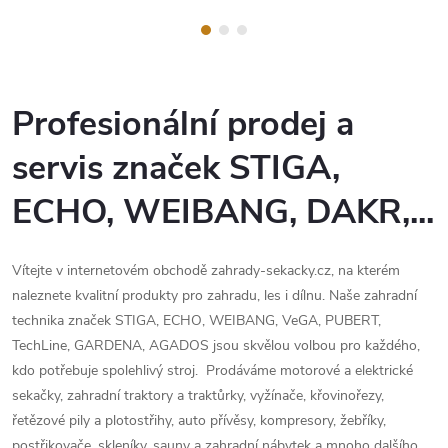
Profesionální prodej a
servis značek STIGA,
ECHO, WEIBANG, DAKR,...
Vítejte v internetovém obchodě zahrady-sekacky.cz, na kterém
naleznete kvalitní produkty pro zahradu, les i dílnu. Naše zahradní
technika značek STIGA, ECHO, WEIBANG, VeGA, PUBERT,
TechLine, GARDENA, AGADOS jsou skvělou volbou pro každého,
kdo potřebuje spolehlivý stroj. Prodáváme motorové a elektrické
sekačky, zahradní traktory a traktůrky, vyžínače, křovinořezy,
řetězové pily a plotostřihy, auto přívěsy, kompresory, žebříky,
postřikovače, skleníky, sauny a zahradní nábytek a mnoho dalšího.