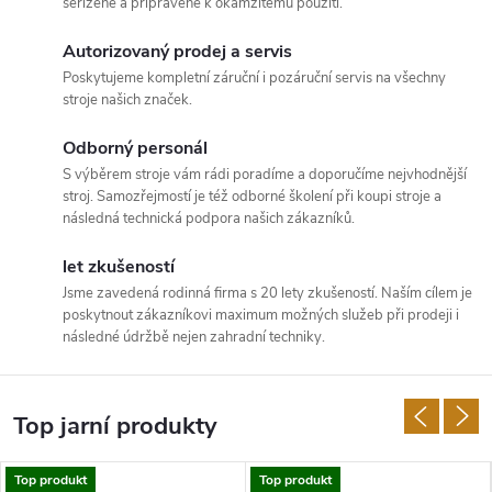
seřízené a připravené k okamžitému použití.
e
Autorizovaný prodej a servis
j
Poskytujeme kompletní záruční i pozáruční servis na všechny
stroje našich značek.
a
Odborný personál
s
S výběrem stroje vám rádi poradíme a doporučíme nejvhodnější
stroj. Samozřejmostí je též odborné školení při koupi stroje a
e
následná technická podpora našich zákazníků.
r
let zkušeností
Jsme zavedená rodinná firma s 20 lety zkušeností. Naším cílem je
v
poskytnout zákazníkovi maximum možných služeb při prodeji i
následné údržbě nejen zahradní techniky.
i
s
Top jarní produkty
z
Top produkt
Top produkt