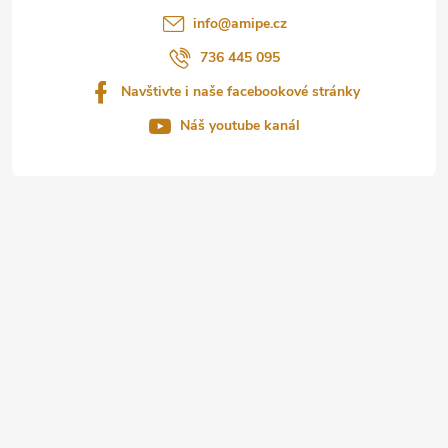
t
info
@
amipe.cz
í
736 445 095
Navštivte i naše facebookové stránky
Náš youtube kanál