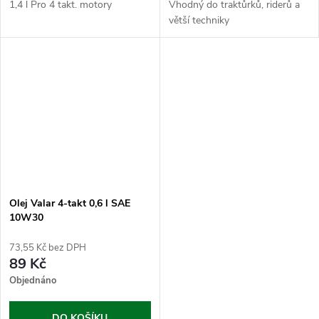
1,4 l Pro 4 takt. motory
Vhodný do traktůrků, riderů a
větší techniky
Olej Valar 4-takt 0,6 l SAE
10W30
73,55 Kč bez DPH
89 Kč
Objednáno
DO KOŠÍKU