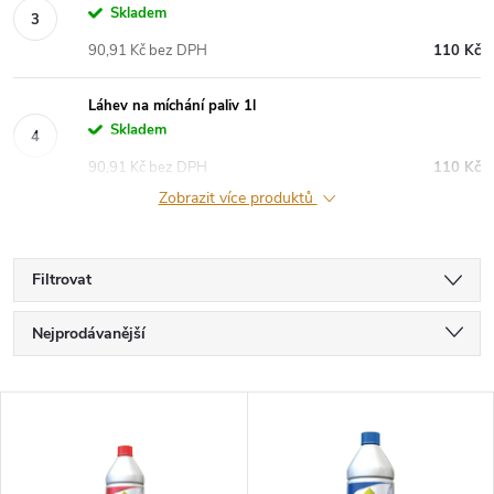
Skladem
90,91 Kč bez DPH
110 Kč
Láhev na míchání paliv 1l
Skladem
90,91 Kč bez DPH
110 Kč
Zobrazit více produktů
Filtrovat
Ř
Nejprodávanější
a
Nejlevnější
V
Nejdražší
z
ý
Abecedně