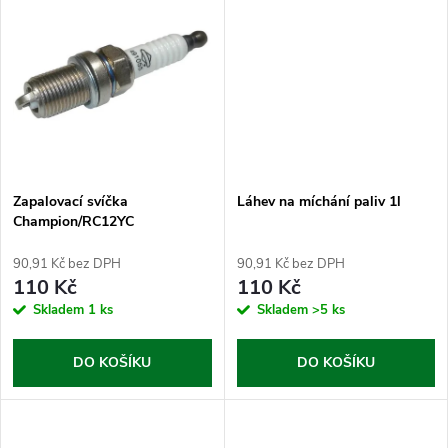
t
t
ů
ů
Zapalovací svíčka
Láhev na míchání paliv 1l
Champion/RC12YC
90,91 Kč bez DPH
90,91 Kč bez DPH
110 Kč
110 Kč
Skladem
1 ks
Skladem
>5 ks
DO KOŠÍKU
DO KOŠÍKU