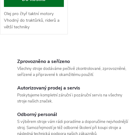
Olej pro čtyř taktní motory
Vhodný do traktůrků, riderů a
větší techniky
O
v
Zprovozněno a seřízeno
Všechny stroje dodáváme pečlivě zkontrolované, zprovozněné,
l
seřízené a připravené k okamžitému použití.
á
Autorizovaný prodej a servis
Poskytujeme kompletní záruční i pozáruční servis na všechny
d
stroje našich značek.
a
Odborný personál
c
S výběrem stroje vám rádi poradíme a doporučíme nejvhodnější
stroj. Samozřejmostí je též odborné školení při koupi stroje a
následná technická podpora našich zákazníků.