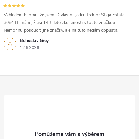
Vzhledem k tomu, že jsem již vlastnil jeden traktor Stiga Estate
3084 H, mám již asi 14-ti leté zkušenosti s touto značkou.
Nemohhu posoudit jiné značky, ale na tuto nedám dopustit.
Bohuslav Grey
12.6.2026
Z
á
p
a