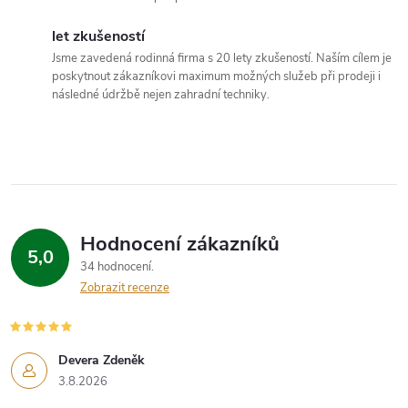
í
p
let zkušeností
Jsme zavedená rodinná firma s 20 lety zkušeností. Naším cílem je
r
poskytnout zákazníkovi maximum možných služeb při prodeji i
následné údržbě nejen zahradní techniky.
v
k
y
v
Hodnocení zákazníků
ý
5,0
34 hodnocení
p
Zobrazit recenze
i
s
Devera Zdeněk
3.8.2026
u