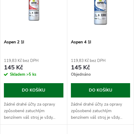
e
p
n
i
í
s
p
Aspen 2 1l
Aspen 4 1l
p
r
119,83 Kč bez DPH
119,83 Kč bez DPH
r
145 Kč
145 Kč
o
Skladem
>5 ks
Objednáno
o
d
DO KOŠÍKU
DO KOŠÍKU
d
u
žádné drahé účty za opravy
žádné drahé účty za opravy
u
způsobené zatuchlým
způsobené zatuchlým
k
benzínem váš stroj je vždy...
benzínem váš stroj je vždy...
k