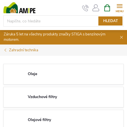
Přejít
NÁKUPNÍ
KOŠÍK
na
obsah
HLEDAT
Záruka 5 let na všechny produkty značky STIGA s benzínovým
motorem.
Zahradní technika
Oleje
Vzduchové filtry
Olejové filtry