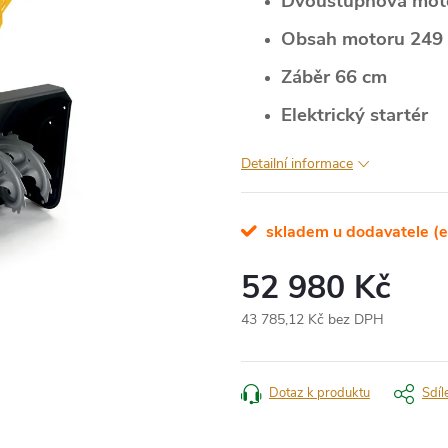
Dvoustupňová moto
Obsah motoru 249
Záběr 66 cm
Elektrický startér
Detailní informace
skladem u dodavatele (e
52 980 Kč
43 785,12 Kč bez DPH
Měrná
cena:
Dotaz k produktu
Sdíl