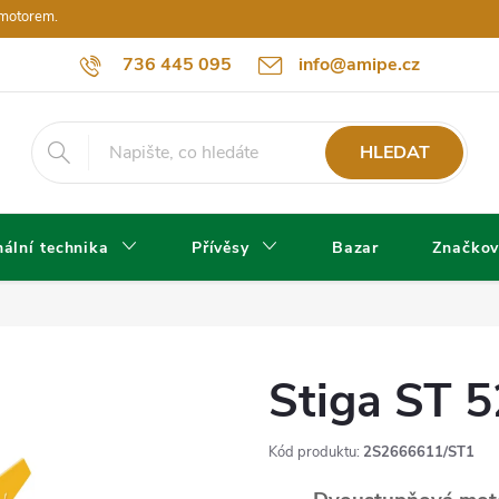
 motorem.
736 445 095
info@amipe.cz
HLEDAT
ální technika
Přívěsy
Bazar
Značkov
Stiga ST 
Kód produktu:
2S2666611/ST1