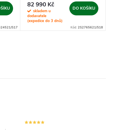
82 990 Kč
95 98
ŠÍKU
DO KOŠÍKU
skladem u
sklad
dodavatele
dodavatel
(expedice do 3 dnů)
(expedice
624521/S17
Kód:
2S2765621/S18