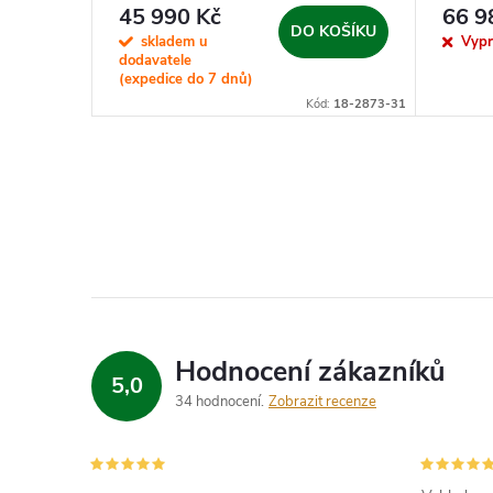
KOŠÍKU
45 990 Kč
66 9
DO KOŠÍKU
skladem u
Vyp
dodavatele
(expedice do 7 dnů)
Kód:
17476
Kód:
18-2873-31
Hodnocení zákazníků
5,0
34 hodnocení
Zobrazit recenze