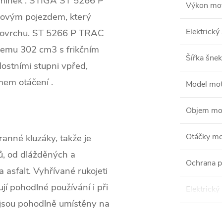
odmínek . STIGA ST 5266 P
Výkon mo
sovým pojezdem, který
Elektrický 
m povrchu. ST 5266 P TRAC
emu 302 cm3 s frikčním
Šířka šne
ostními stupni vpřed,
em otáčení .
Model mo
Objem mo
Otáčky mo
nné kluzáky, takže je
ů, od dlážděných a
Ochrana pr
asfalt. Vyhřívané rukojeti
jí pohodlné používání i při
Elektrický 
y jsou pohodlně umístěny na