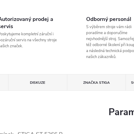
Autorizovaný prodej a
Odborný personál
servis
S výběrem stroje vám rádi
poradíme a doporučíme
oskytujeme kompletní záruční i
nejvhodnější stroj. Samozřej
ozáruční servis na všechny stroje
též odborné školení při koup
ašich značek.
a následná technická podpo
našich zákazníků.
DISKUZE
ZNAČKA
STIGA
S
Param