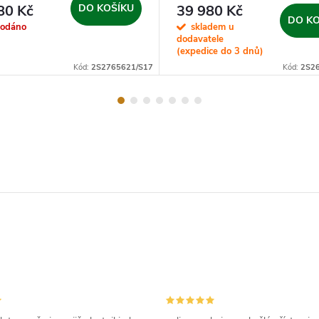
80 Kč
DO KOŠÍKU
39 980 Kč
DO KO
rodáno
skladem u
dodavatele
(expedice do 3 dnů)
Kód:
2S2765621/S17
Kód:
2S2