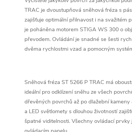
Vyčistěte jakýkoliv povrch za jakýchkoli p
TRAC je dvoustupňová sněhová fréza s pá
zajišťuje optimální přilnavost i na svažité
je poháněna motorem STIGA WS 300 o obj
převodem. Ovládání je snadné se šesti rychl
dvěma rychlostmi vzad a pomocným systém
Sněhová fréza ST 5266 P TRAC má oboustra
ideální pro odklízení sněhu ze všech povrch
dřevěných povrchů až po dlažební kameny a 
a LED světlomety s dlouhou životností zajišťu
špatné viditelnosti. Všechny ovládací prvk
ovládacím panelu.