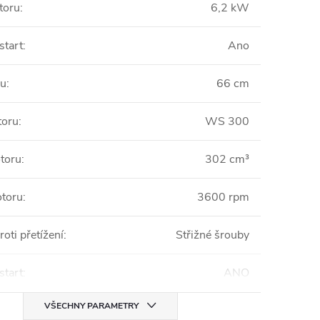
toru
:
6,2 kW
start
:
Ano
ku
:
66 cm
toru
:
WS 300
toru
:
302 cm³
toru
:
3600 rpm
oti přetížení
:
Střižné šrouby
start
:
ANO
VŠECHNY PARAMETRY