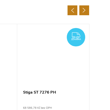
ZDARMA
ZDARMA
Stiga ST 7276 PH
Stiga S
68 586,78 Kč bez DPH
79 322,31 