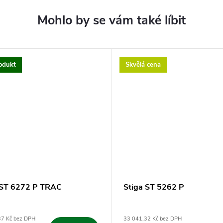
odukt
Skvělá cena
 ST 6272 P TRAC
Stiga ST 5262 P
37 Kč bez DPH
33 041,32 Kč bez DPH