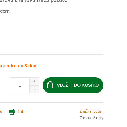
rová sněhová fréza pásová
 ccm
xpedice do 3 dnů)
VLOŽIT DO KOŠÍKU
et
Tisk
Značka:
Stiga
Záruka
:
2 roky