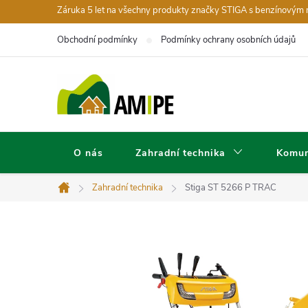
Přejít
Záruka 5 let na všechny produkty značky STIGA s benzínovým
na
Obchodní podmínky
Podmínky ochrany osobních údajů
obsah
O nás
Zahradní technika
Komun
Zahradní technika
Stiga ST 5266 P TRAC
Domů