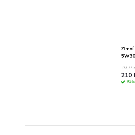
Zimní 
5W3
173,55 
210 
Skl