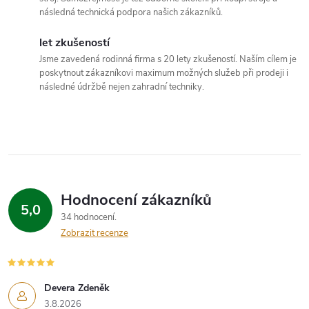
í
následná technická podpora našich zákazníků.
p
let zkušeností
Jsme zavedená rodinná firma s 20 lety zkušeností. Naším cílem je
r
poskytnout zákazníkovi maximum možných služeb při prodeji i
následné údržbě nejen zahradní techniky.
v
k
y
v
Hodnocení zákazníků
ý
5,0
34 hodnocení
p
Zobrazit recenze
i
s
Devera Zdeněk
3.8.2026