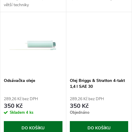
u
k
větší techniky
k
t
t
ů
ů
Odsávačka oleje
Olej Briggs & Stratton 4-takt
1,4 l SAE 30
289,26 Kč bez DPH
289,26 Kč bez DPH
350 Kč
350 Kč
Skladem
4 ks
Objednáno
DO KOŠÍKU
DO KOŠÍKU