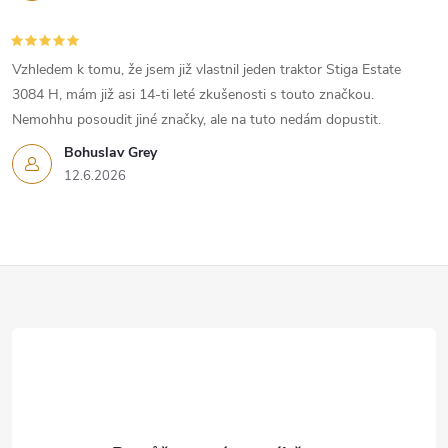
u
Vzhledem k tomu, že jsem již vlastnil jeden traktor Stiga Estate
3084 H, mám již asi 14-ti leté zkušenosti s touto značkou.
Nemohhu posoudit jiné značky, ale na tuto nedám dopustit.
Bohuslav Grey
12.6.2026
Z
á
p
a