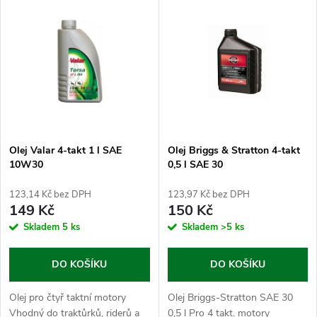
V
Nejprodávanější
z
ý
Abecedně
e
p
n
i
í
s
p
Olej Valar 4-takt 1 l SAE
Olej Briggs & Stratton 4-takt
10W30
0,5 l SAE 30
p
r
123,14 Kč bez DPH
123,97 Kč bez DPH
r
149 Kč
150 Kč
o
Skladem
5 ks
Skladem
>5 ks
o
d
DO KOŠÍKU
DO KOŠÍKU
d
u
Olej pro čtyř taktní motory
Olej Briggs-Stratton SAE 30
Vhodný do traktůrků, riderů a
0,5 l Pro 4 takt. motory