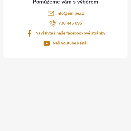
t
info
@
amipe.cz
í
736 445 095
Navštivte i naše facebookové stránky
Náš youtube kanál