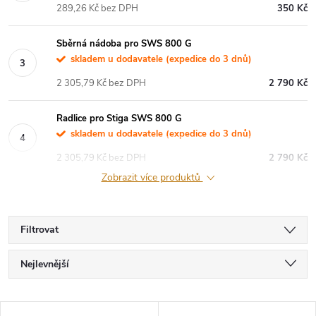
289,26 Kč bez DPH
350 Kč
Sběrná nádoba pro SWS 800 G
skladem u dodavatele (expedice do 3 dnů)
2 305,79 Kč bez DPH
2 790 Kč
Radlice pro Stiga SWS 800 G
skladem u dodavatele (expedice do 3 dnů)
2 305,79 Kč bez DPH
2 790 Kč
Zobrazit více produktů
Filtrovat
Ř
Nejlevnější
a
Nejdražší