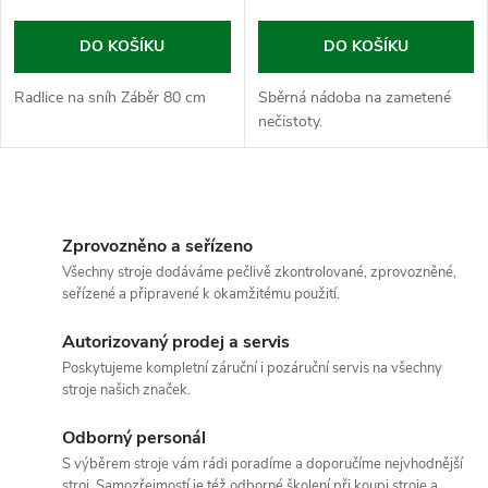
DO KOŠÍKU
DO KOŠÍKU
Radlice na sníh Záběr 80 cm
Sběrná nádoba na zametené
nečistoty.
O
v
Zprovozněno a seřízeno
Všechny stroje dodáváme pečlivě zkontrolované, zprovozněné,
l
seřízené a připravené k okamžitému použití.
á
Autorizovaný prodej a servis
Poskytujeme kompletní záruční i pozáruční servis na všechny
d
stroje našich značek.
a
Odborný personál
c
S výběrem stroje vám rádi poradíme a doporučíme nejvhodnější
stroj. Samozřejmostí je též odborné školení při koupi stroje a