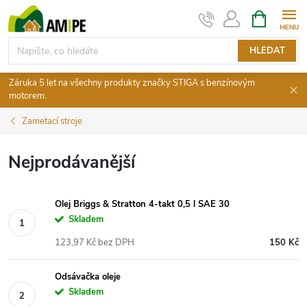
Přejít
NÁKUPNÍ
KOŠÍK
na
obsah
HLEDAT
Záruka 5 let na všechny produkty značky STIGA s benzínovým
motorem.
Zametací stroje
Nejprodávanější
Olej Briggs & Stratton 4-takt 0,5 l SAE 30
Skladem
123,97 Kč bez DPH
150 Kč
Odsávačka oleje
Skladem