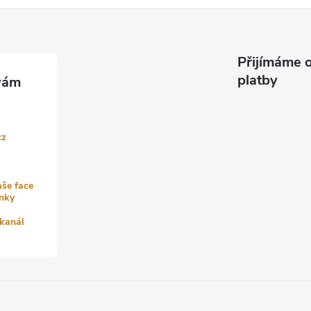
Přijímáme o
platby
cz
aše face
nky
kanál