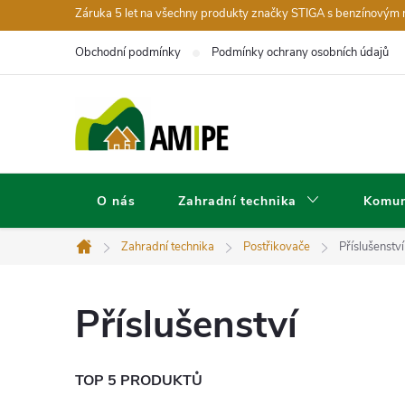
Přejít
Záruka 5 let na všechny produkty značky STIGA s benzínovým
na
Obchodní podmínky
Podmínky ochrany osobních údajů
obsah
O nás
Zahradní technika
Komun
Zahradní technika
Postřikovače
Příslušenství
Domů
Příslušenství
P
TOP 5 PRODUKTŮ