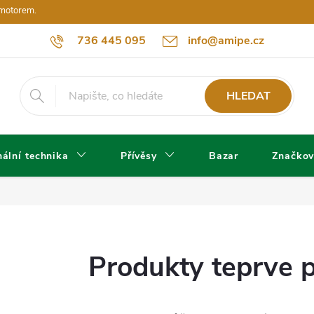
 motorem.
736 445 095
info@amipe.cz
HLEDAT
ální technika
Přívěsy
Bazar
Značkov
Produkty teprve 