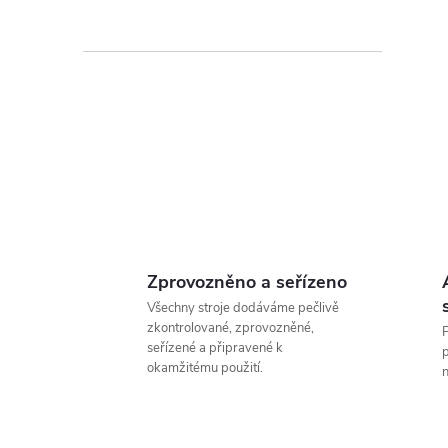
a
n
e
l
Zprovozněno a seřízeno
Všechny stroje dodáváme pečlivě
zkontrolované, zprovozněné,
P
seřízené a připravené k
p
okamžitému použití.
n