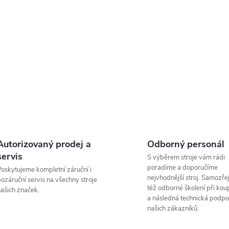
Autorizovaný prodej a
Odborný personál
servis
S výběrem stroje vám rádi
poradíme a doporučíme
oskytujeme kompletní záruční i
nejvhodnější stroj. Samozřej
ozáruční servis na všechny stroje
též odborné školení při koup
ašich značek.
a následná technická podpo
našich zákazníků.