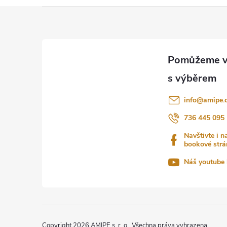
Z
á
p
a
info
@
amipe.
t
736 445 095
Navštivte i n
í
bookové strá
Náš youtube 
Copyright 2026
AMIPE s. r. o.
. Všechna práva vyhrazena.