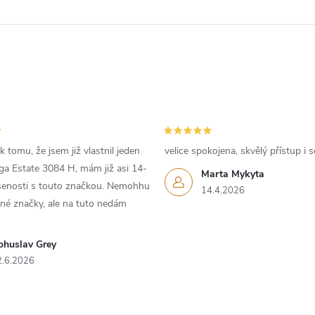
 tomu, že jsem již vlastnil jeden
velice spokojena, skvělý přístup i s
iga Estate 3084 H, mám již asi 14-
Marta Mykyta
ušenosti s touto značkou. Nemohhu
14.4.2026
iné značky, ale na tuto nedám
ohuslav Grey
2.6.2026