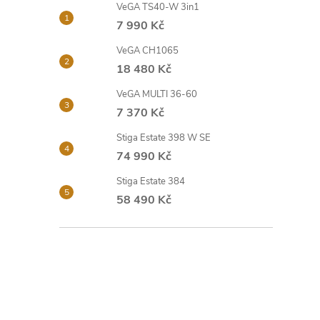
VeGA TS40-W 3in1
o
7 990 Kč
s
VeGA CH1065
18 480 Kč
t
VeGA MULTI 36-60
7 370 Kč
r
Stiga Estate 398 W SE
74 990 Kč
a
Stiga Estate 384
n
58 490 Kč
n
í
p