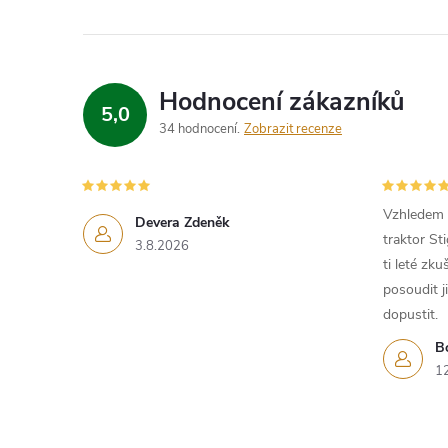
Hodnocení zákazníků
5,0
34 hodnocení
Zobrazit recenze
Vzhledem k
Devera Zdeněk
traktor St
3.8.2026
ti leté zk
posoudit j
dopustit.
B
1