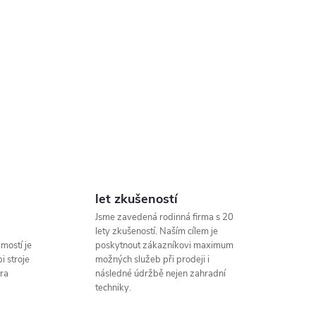
let zkušeností
Jsme zavedená rodinná firma s 20
lety zkušeností. Naším cílem je
mostí je
poskytnout zákazníkovi maximum
i stroje
možných služeb při prodeji i
ra
následné údržbě nejen zahradní
techniky.