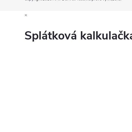
×
Splátková kalkulač