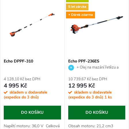
V
Nejprodávanější
z
5 let záruka
ý
Abecedně
+ Dárek zdarma
e
p
n
i
í
s
p
Echo DPPF-310
Echo PPF-236ES
+ Olej na mazání řetězu a
p
míchací nádobka ZDARMA!!!
r
4 128,10 Kč bez DPH
10 739,67 Kč bez DPH
Zprovoznění a zaškolení
r
4 995 Kč
12 995 Kč
samozřejmostí.
o
skladem u dodavatele
skladem u dodavatele
o
(expedice do 3 dnů)
(expedice do 3 dnů)
1 ks
d
d
DO KOŠÍKU
DO KOŠÍKU
u
Napětí motoru: 36,0 V Celková
Obsah motoru: 21,2 cm3