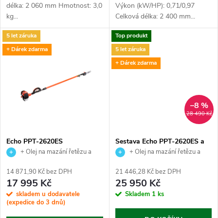
u
délka: 2 060 mm Hmotnost: 3,0
Výkon (kW/HP): 0,71/0,97
k
kg...
Celková délka: 2 400 mm...
k
t
5 let záruka
Top produkt
t
+ Dárek zdarma
5 let záruka
ů
+ Dárek zdarma
ů
–8 %
28 490 Kč
Echo PPT-2620ES
Sestava Echo PPT-2620ES a
PPA-AHHD - Vystavený kus
+ Olej na mazání řetězu a
+ Olej na mazání řetězu a
míchací nádobka ZDARMA!!!
míchací nádobka ZDARMA!!!
14 871,90 Kč bez DPH
21 446,28 Kč bez DPH
Zprovoznění a zaškolení
Zprovoznění a zaškolení
17 995 Kč
25 950 Kč
samozřejmostí.
samozřejmostí.
skladem u dodavatele
Skladem
1 ks
(expedice do 3 dnů)