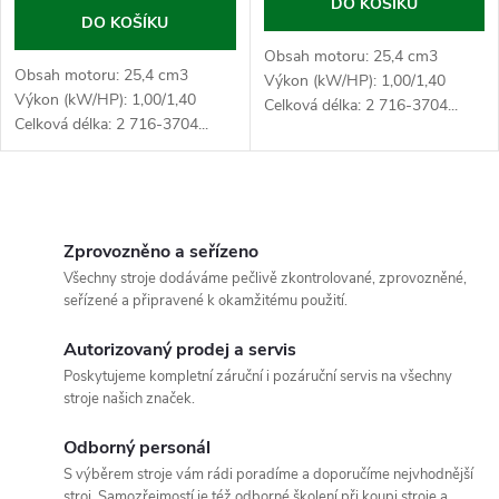
DO KOŠÍKU
DO KOŠÍKU
Obsah motoru: 25,4 cm3
Obsah motoru: 25,4 cm3
Výkon (kW/HP): 1,00/1,40
Výkon (kW/HP): 1,00/1,40
Celková délka: 2 716-3704...
Celková délka: 2 716-3704...
O
v
Zprovozněno a seřízeno
Všechny stroje dodáváme pečlivě zkontrolované, zprovozněné,
l
seřízené a připravené k okamžitému použití.
á
Autorizovaný prodej a servis
Poskytujeme kompletní záruční i pozáruční servis na všechny
d
stroje našich značek.
a
Odborný personál
c
S výběrem stroje vám rádi poradíme a doporučíme nejvhodnější
stroj. Samozřejmostí je též odborné školení při koupi stroje a