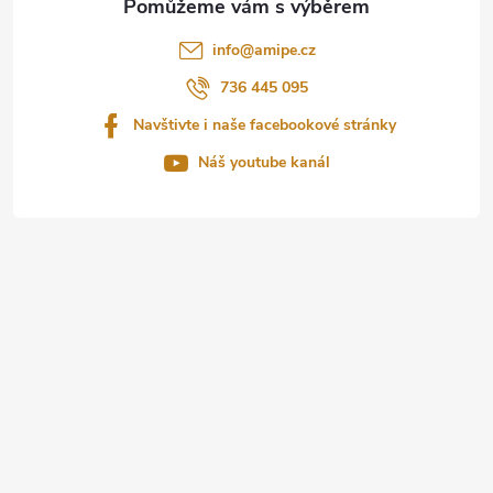
t
info
@
amipe.cz
í
736 445 095
Navštivte i naše facebookové stránky
Náš youtube kanál