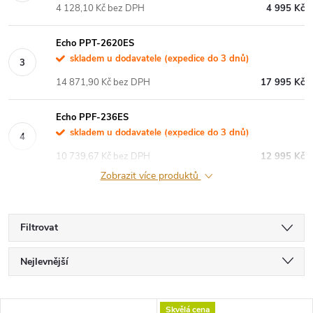
4 128,10 Kč bez DPH
4 995 Kč
Echo PPT-2620ES
skladem u dodavatele (expedice do 3 dnů)
14 871,90 Kč bez DPH
17 995 Kč
Echo PPF-236ES
skladem u dodavatele (expedice do 3 dnů)
10 739,67 Kč bez DPH
12 995 Kč
Zobrazit více produktů
Filtrovat
Ř
Nejlevnější
a
Nejdražší
Skvělá cena