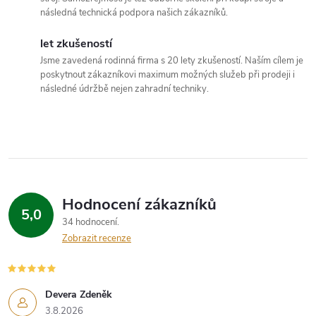
í
následná technická podpora našich zákazníků.
p
let zkušeností
Jsme zavedená rodinná firma s 20 lety zkušeností. Naším cílem je
r
poskytnout zákazníkovi maximum možných služeb při prodeji i
následné údržbě nejen zahradní techniky.
v
k
y
v
Hodnocení zákazníků
ý
5,0
34 hodnocení
p
Zobrazit recenze
i
s
Devera Zdeněk
3.8.2026