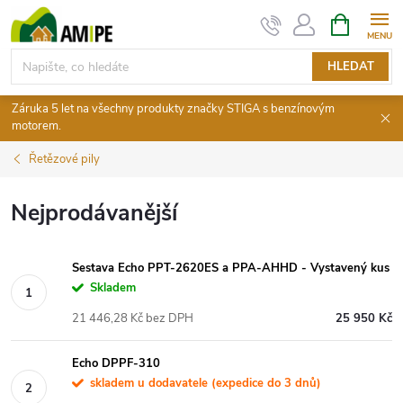
Přejít
NÁKUPNÍ
KOŠÍK
na
obsah
HLEDAT
Záruka 5 let na všechny produkty značky STIGA s benzínovým
motorem.
Řetězové pily
Nejprodávanější
Sestava Echo PPT-2620ES a PPA-AHHD - Vystavený kus
Skladem
21 446,28 Kč bez DPH
25 950 Kč
Echo DPPF-310
skladem u dodavatele (expedice do 3 dnů)