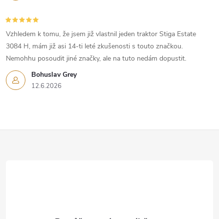
u
Vzhledem k tomu, že jsem již vlastnil jeden traktor Stiga Estate
3084 H, mám již asi 14-ti leté zkušenosti s touto značkou.
Nemohhu posoudit jiné značky, ale na tuto nedám dopustit.
Bohuslav Grey
12.6.2026
Z
á
p
a