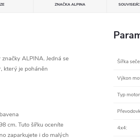
ZE
ZNAČKA
ALPINA
SOUVISEJÍ
Param
ky značky ALPINA. Jedná se
Šířka seče
r, který je poháněn
Výkon mo
Typ moto
Převodov
ybavena
8 cm. Tuto šířku oceníte
4x4
:
no zaparkujete i do malých