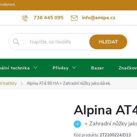
 motorem.
736 445 095
info@amipe.cz
HLEDAT
ální technika
Přívěsy
Bazar
Značkov
í traktory
Alpina AT4 98 HA
+ Zahradní nůžky jako dárek.
Alpina AT
+ Zahradní nůžky jako
Kód produktu:
2T2100224/D13