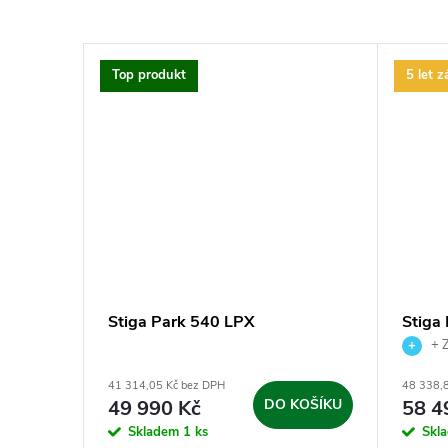
Top produkt
5 let z
Stiga Park 540 LPX
Stiga
k.
+ Z
41 314,05 Kč bez DPH
48 338,
49 990 Kč
DO KOŠÍKU
58 4
KOŠÍKU
Skladem
1 ks
Skl