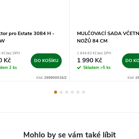
tor pro Estate 3084 H -
MULČOVACÍ SADA VČETN
 W
NOŽŮ 84 CM
3 Kč bez DPH
1 644,63 Kč bez DPH
0 Kč
1 990 Kč
DO KOŠÍKU
DO KO
adem
2 ks
Skladem
>5 ks
Kód:
299900016/2
Kód:
2