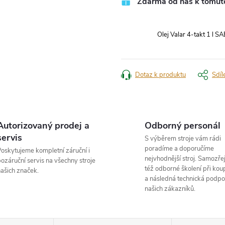
Zdarma od nás k tomut
Olej Valar 4-takt 1 l
Dotaz k produktu
Sdíl
Autorizovaný prodej a
Odborný personál
servis
S výběrem stroje vám rádi
poradíme a doporučíme
oskytujeme kompletní záruční i
nejvhodnější stroj. Samozřej
ozáruční servis na všechny stroje
též odborné školení při koup
ašich značek.
a následná technická podpo
našich zákazníků.