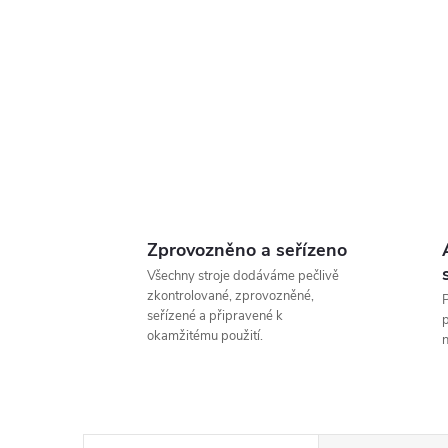
Zprovozněno a seřízeno
Všechny stroje dodáváme pečlivě
zkontrolované, zprovozněné,
P
seřízené a připravené k
p
okamžitému použití.
n