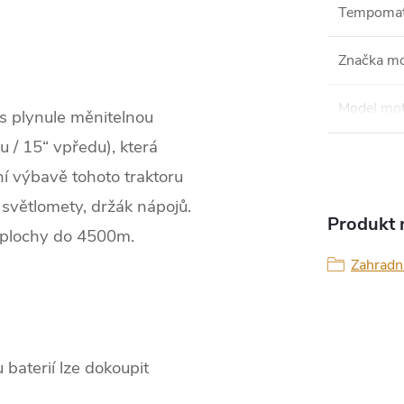
Tempoma
Značka m
Model mo
 s plynule měnitelnou
u / 15“ vpředu), která
í výbavě tohoto traktoru
 světlomety, držák nápojů.
Produkt n
 plochy do 4500m.
Zahradní
baterií lze dokoupit