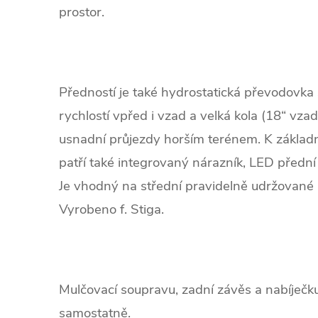
prostor.
P
ředností je také hydrostatická převodovka
rychlostí vpřed i vzad a velká kola (18“ vzad
usnadní průjezdy horším terénem. K základn
patří také integrovaný nárazník, LED přední
Je vhodný na střední pravidelně udržované
Vyrobeno f. Stiga.
Mulčovací soupravu, zadní závěs a nabíječku 
samostatně.