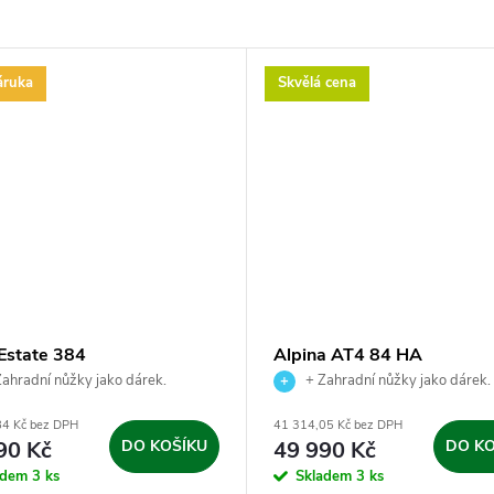
áruka
Skvělá cena
 Estate 384
Alpina AT4 84 HA
ahradní nůžky jako dárek.
+ Zahradní nůžky jako dárek.
84 Kč bez DPH
41 314,05 Kč bez DPH
90 Kč
DO KOŠÍKU
49 990 Kč
DO KO
adem
3 ks
Skladem
3 ks