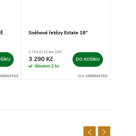
Ě
Sněhové řetězy Estate 18“
Sněhová
STAND
2 719,01 Kč bez DPH
4 785,12 K
3 290 Kč
5 790
ŠÍKU
DO KOŠÍKU
Skladem
2 ks
Sklad
99900370/1
Kód:
299900470/1