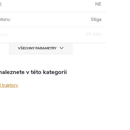
t
:
NE
otoru
:
Stiga
toru
:
ST 450
VŠECHNY PARAMETRY
aleznete v této kategorii
 traktory