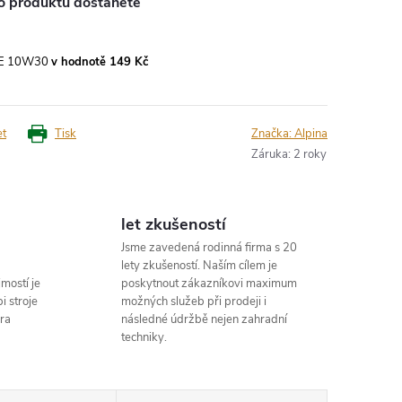
o produktu dostanete
 SAE 10W30
v hodnotě 149 Kč
et
Tisk
Značka:
Alpina
Záruka
:
2 roky
let zkušeností
Jsme zavedená rodinná firma s 20
lety zkušeností. Naším cílem je
mostí je
poskytnout zákazníkovi maximum
i stroje
možných služeb při prodeji i
ra
následné údržbě nejen zahradní
techniky.