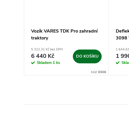
ahradní
Vozík VARES TDK Pro zahradní
Deflek
traktory
3098
5 322,31 Kč bez DPH
1 644,6
6 440 Kč
1 99
KOŠÍKU
DO KOŠÍKU
Skladem
1 ks
Skl
Kód:
9909
Kód:
6506