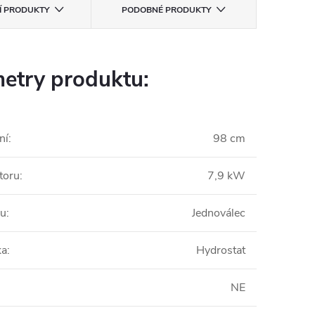
CÍ PRODUKTY
PODOBNÉ PRODUKTY
etry produktu:
ní
:
98 cm
toru
:
7,9 kW
ru
:
Jednoválec
ka
:
Hydrostat
NE