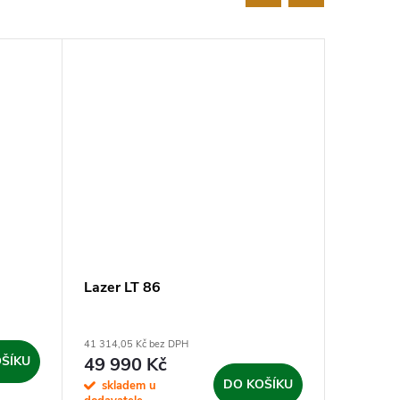
Lazer LT 86
Lazer L
+ Zah
41 314,05 Kč bez DPH
53 710,74 
ŠÍKU
49 990 Kč
64 99
DO KOŠÍKU
skladem u
sklad