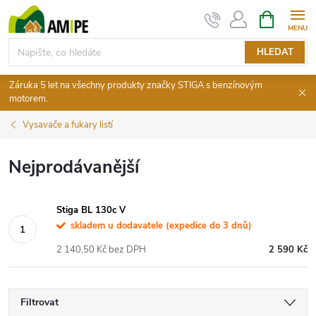
Přejít
NÁKUPNÍ
KOŠÍK
na
obsah
HLEDAT
Záruka 5 let na všechny produkty značky STIGA s benzínovým
motorem.
Vysavače a fukary listí
Nejprodávanější
Stiga BL 130c V
skladem u dodavatele (expedice do 3 dnů)
2 140,50 Kč bez DPH
2 590 Kč
Filtrovat