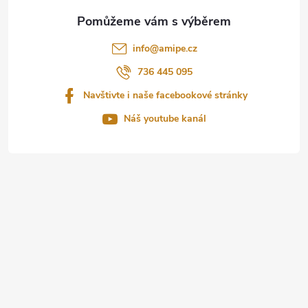
a
t
info
@
amipe.cz
í
736 445 095
Navštivte i naše facebookové stránky
Náš youtube kanál