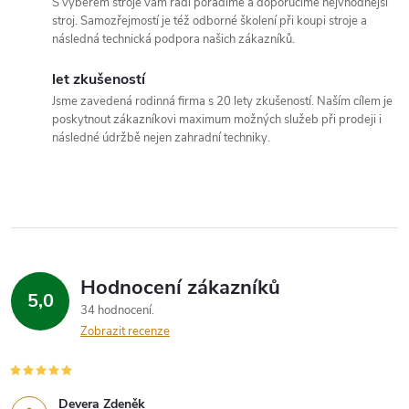
c
S výběrem stroje vám rádi poradíme a doporučíme nejvhodnější
stroj. Samozřejmostí je též odborné školení při koupi stroje a
í
následná technická podpora našich zákazníků.
p
let zkušeností
Jsme zavedená rodinná firma s 20 lety zkušeností. Naším cílem je
r
poskytnout zákazníkovi maximum možných služeb při prodeji i
následné údržbě nejen zahradní techniky.
v
k
y
v
Hodnocení zákazníků
ý
5,0
34 hodnocení
p
Zobrazit recenze
i
Devera Zdeněk