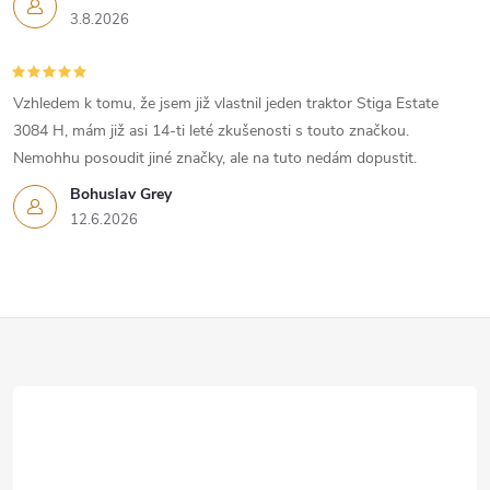
s
3.8.2026
u
Vzhledem k tomu, že jsem již vlastnil jeden traktor Stiga Estate
3084 H, mám již asi 14-ti leté zkušenosti s touto značkou.
Nemohhu posoudit jiné značky, ale na tuto nedám dopustit.
Bohuslav Grey
12.6.2026
Z
á
p