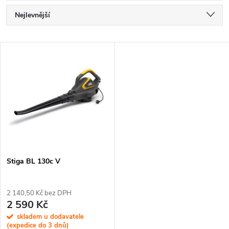
Ř
Nejlevnější
a
Nejdražší
V
Nejprodávanější
z
ý
Abecedně
e
p
n
i
í
s
p
Stiga BL 130c V
p
r
2 140,50 Kč bez DPH
r
2 590 Kč
o
skladem u dodavatele
(expedice do 3 dnů)