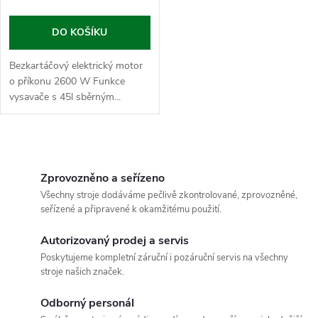
o
d
d
DO KOŠÍKU
u
u
Bezkartáčový elektrický motor
o příkonu 2600 W Funkce
k
vysavače s 45l sběrným...
k
t
t
O
ů
ů
v
Zprovozněno a seřízeno
Všechny stroje dodáváme pečlivě zkontrolované, zprovozněné,
l
seřízené a připravené k okamžitému použití.
á
Autorizovaný prodej a servis
Poskytujeme kompletní záruční i pozáruční servis na všechny
d
stroje našich značek.
a
Odborný personál