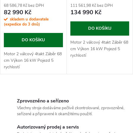
r
68 586,78 Kč bez DPH
111 561,98 Kč bez DPH
r
82 990 Kč
134 990 Kč
o
skladem u dodavatele
o
(expedice do 3 dnů)
DO KOŠÍKU
d
d
DO KOŠÍKU
Motor 2 válcový 4takt Záběr 68
u
cm Výkon 16 kW Pojezd 5
u
Motor 2 válcový 4takt Záběr 68
rychlostí
cm Výkon 16 kW Pojezd 5
k
rychlostí
k
t
t
O
ů
ů
v
Zprovozněno a seřízeno
Všechny stroje dodáváme pečlivě zkontrolované, zprovozněné,
l
seřízené a připravené k okamžitému použití.
á
Autorizovaný prodej a servis