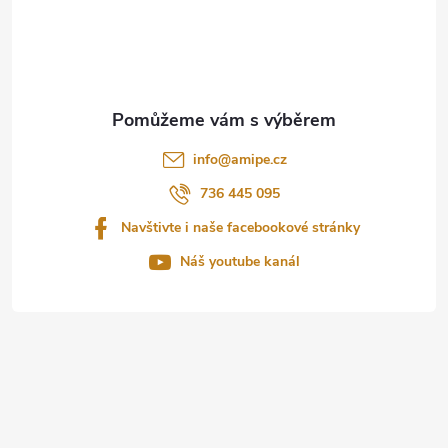
á
p
a
t
info
@
amipe.cz
í
736 445 095
Navštivte i naše facebookové stránky
Náš youtube kanál