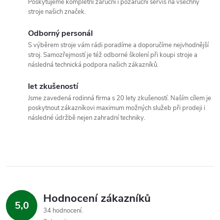
Poskytujeme kompletní záruční i pozáruční servis na všechny
d
stroje našich značek.
a
Odborný personál
c
S výběrem stroje vám rádi poradíme a doporučíme nejvhodnější
stroj. Samozřejmostí je též odborné školení při koupi stroje a
í
následná technická podpora našich zákazníků.
p
let zkušeností
Jsme zavedená rodinná firma s 20 lety zkušeností. Naším cílem je
r
poskytnout zákazníkovi maximum možných služeb při prodeji i
následné údržbě nejen zahradní techniky.
v
k
y
v
Hodnocení zákazníků
ý
5,0
34 hodnocení