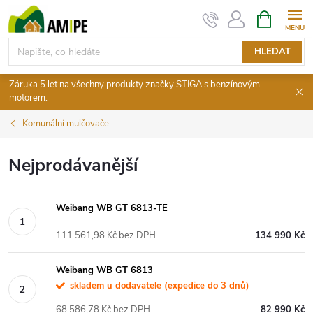
Přejít
NÁKUPNÍ
KOŠÍK
na
obsah
HLEDAT
Záruka 5 let na všechny produkty značky STIGA s benzínovým
motorem.
Komunální mulčovače
Nejprodávanější
Weibang WB GT 6813-TE
111 561,98 Kč bez DPH
134 990 Kč
Weibang WB GT 6813
skladem u dodavatele (expedice do 3 dnů)
68 586,78 Kč bez DPH
82 990 Kč