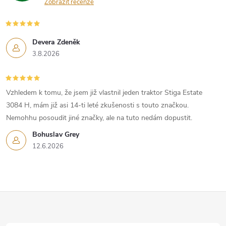
p
Zobrazit recenze
i
s
Devera Zdeněk
3.8.2026
u
Vzhledem k tomu, že jsem již vlastnil jeden traktor Stiga Estate
3084 H, mám již asi 14-ti leté zkušenosti s touto značkou.
Nemohhu posoudit jiné značky, ale na tuto nedám dopustit.
Bohuslav Grey
12.6.2026
Z