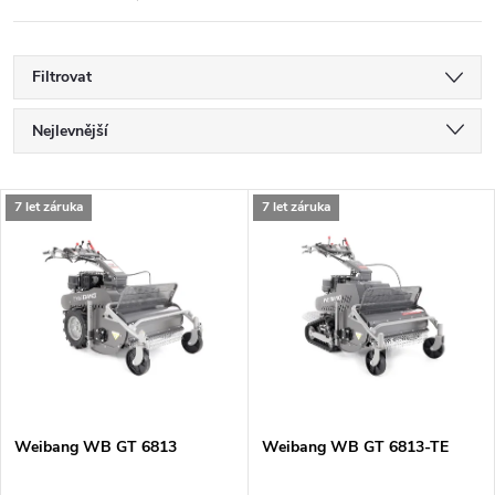
Filtrovat
Ř
Nejlevnější
a
Nejdražší
V
7 let záruka
7 let záruka
Nejprodávanější
z
ý
Abecedně
e
p
n
i
í
s
p
Weibang WB GT 6813
Weibang WB GT 6813-TE
p