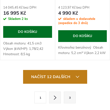
14 045,45 Kč bez DPH
4 123,97 Kč bez DPH
16 995 Kč
4 990 Kč
Skladem
2 ks
skladem u dodavatele
(expedice do 3 dnů)
DO KOŠÍKU
DO KOŠÍKU
Obsah motoru: 41,5 cm3
Křovinořez benzínový Obsah
Výkon (kW/HP): 1,78/2,42
motoru: 5,2 cm³ Výkon 2,2 kW
Hmotnost: 8,5 kg
O
NAČÍST 12 DALŠÍCH
v
l
S
1
3
t
á
r