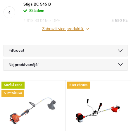
Stiga BC 545 B
Skladem
4 619,83 Kč bez DPH
5 590 Kč
Zobrazit více produktů
Filtrovat
Ř
Nejprodávanější
a
Nejlevnější
V
Skvělá cena
5 let záruka
Nejdražší
z
5 let záruka
ý
Abecedně
e
p
n
i