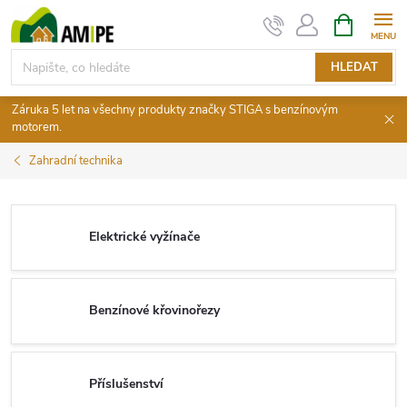
Přejít
NÁKUPNÍ
KOŠÍK
na
obsah
HLEDAT
Záruka 5 let na všechny produkty značky STIGA s benzínovým
motorem.
Zahradní technika
Elektrické vyžínače
Benzínové křovinořezy
Příslušenství