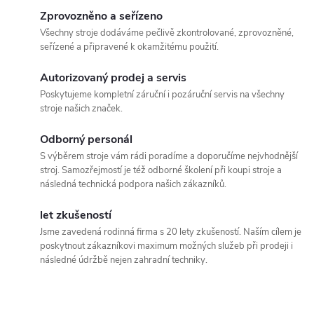
d
á
Zprovozněno a seřízeno
a
n
Všechny stroje dodáváme pečlivě zkontrolované, zprovozněné,
seřízené a připravené k okamžitému použití.
k
c
o
Autorizovaný prodej a servis
í
v
Poskytujeme kompletní záruční i pozáruční servis na všechny
stroje našich značek.
á
p
n
Odborný personál
r
í
S výběrem stroje vám rádi poradíme a doporučíme nejvhodnější
stroj. Samozřejmostí je též odborné školení při koupi stroje a
v
následná technická podpora našich zákazníků.
k
let zkušeností
y
Jsme zavedená rodinná firma s 20 lety zkušeností. Naším cílem je
poskytnout zákazníkovi maximum možných služeb při prodeji i
v
následné údržbě nejen zahradní techniky.
ý