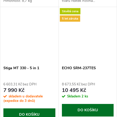
Hmotnost: 8,7 kg
tvaru řidítek Rovná...
Skvělá cena
5 let záruka
Stiga MT 330 - 5 in 1
ECHO SRM-237TES
6 603,31 Kč bez DPH
8 673,55 Kč bez DPH
7 990 Kč
10 495 Kč
skladem u dodavatele
Skladem
2 ks
(expedice do 3 dnů)
DO KOŠÍKU
DO KOŠÍKU