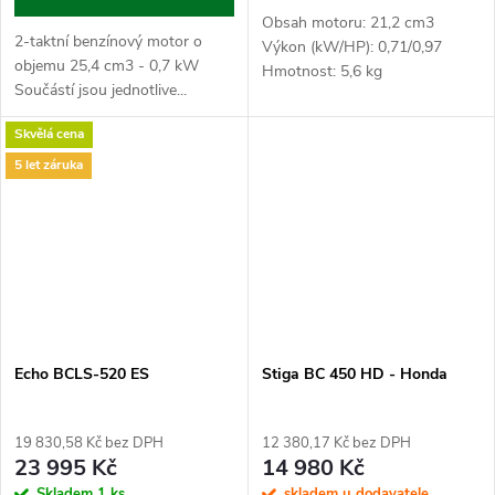
Obsah motoru: 21,2 cm3
2-taktní benzínový motor o
Výkon (kW/HP): 0,71/0,97
objemu 25,4 cm3 - 0,7 kW
Hmotnost: 5,6 kg
Součástí jsou jednotlive...
Skvělá cena
5 let záruka
Echo BCLS-520 ES
Stiga BC 450 HD - Honda
19 830,58 Kč bez DPH
12 380,17 Kč bez DPH
23 995 Kč
14 980 Kč
Skladem
1 ks
skladem u dodavatele