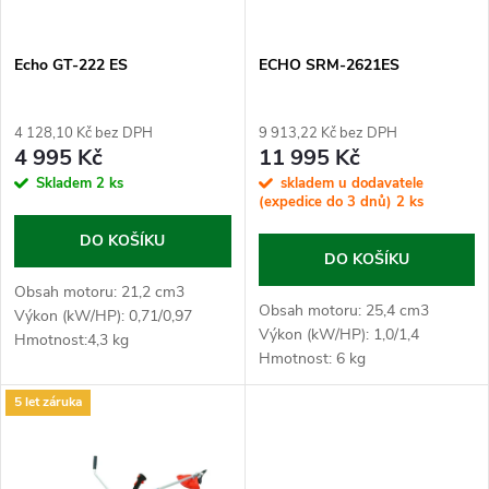
í
s
p
Echo GT-222 ES
ECHO SRM-2621ES
p
r
4 128,10 Kč bez DPH
9 913,22 Kč bez DPH
r
4 995 Kč
11 995 Kč
o
Skladem
2 ks
skladem u dodavatele
o
(expedice do 3 dnů)
2 ks
d
DO KOŠÍKU
d
DO KOŠÍKU
u
Obsah motoru: 21,2 cm3
u
Obsah motoru: 25,4 cm3
Výkon (kW/HP): 0,71/0,97
Výkon (kW/HP): 1,0/1,4
k
Hmotnost:4,3 kg
Hmotnost: 6 kg
k
t
5 let záruka
t
ů