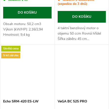
(expedice do 3 dnů)
DO KOŠÍKU
DO KOŠÍKU
Obsah motoru: 50,2 cm3
4 taktní benzínový motor o
Výkon (kW/HP): 2,16/2,94
objemu 50 ccm Rovná hřídel
Hmotnost: 9,4 kg
Šířka záběru 45 cm...
Skvělá cena
5 let záruka
Echo SRM-420 ES-LW
VeGA BC 525 PRO