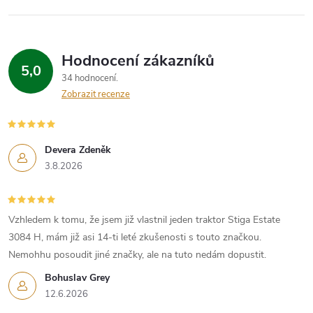
p
i
s
Hodnocení zákazníků
5,0
34 hodnocení
u
Zobrazit recenze
Devera Zdeněk
3.8.2026
Vzhledem k tomu, že jsem již vlastnil jeden traktor Stiga Estate
3084 H, mám již asi 14-ti leté zkušenosti s touto značkou.
Nemohhu posoudit jiné značky, ale na tuto nedám dopustit.
Bohuslav Grey
12.6.2026