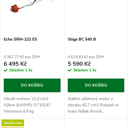
ů
Echo SRM-222 ES
Stiga BC 545 B
5 367,77 Kč bez DPH
4 619,83 Kč bez DPH
6 495 Kč
5 590 Kč
Skladem
1 ks
Skladem
1 ks
DO KOŠÍKU
DO KOŠÍKU
Obsah motoru: 21,2 cm3
2taktní zážehový motor o
Výkon (kW/HP): 0,71/0,97
obsahu 42,7 cm3 Rukojeť ve
Hmotnost:4,9 kg
tvaru řidítek Rovná...
Skvělá cena