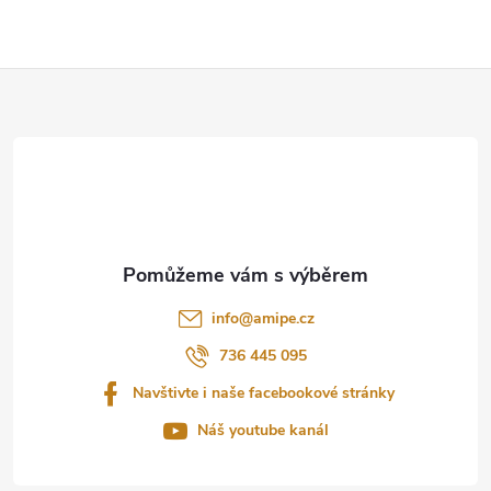
Z
á
p
a
t
info
@
amipe.cz
í
736 445 095
Navštivte i naše facebookové stránky
Náš youtube kanál