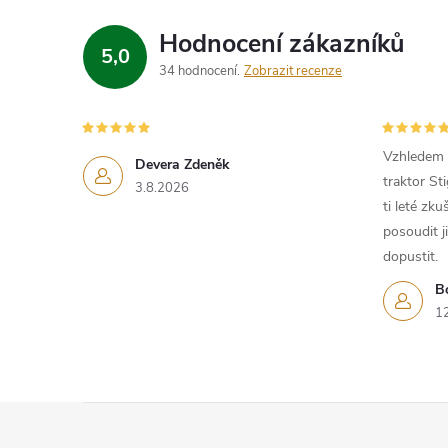
í
Hodnocení zákazníků
5,0
34 hodnocení
Zobrazit recenze
r
Vzhledem k
Devera Zdeněk
traktor St
3.8.2026
ti leté zk
posoudit j
dopustit.
B
1
i
Z