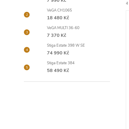
7 990 Kč
4
a
VeGA CH1065
18 480 Kč
n
VeGA MULTI 36-60
e
7 370 Kč
Stiga Estate 398 W SE
í
l
74 990 Kč
i
Stiga Estate 384
58 490 Kč