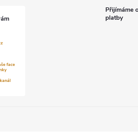
Přijímáme o
platby
cz
aše face
nky
kanál