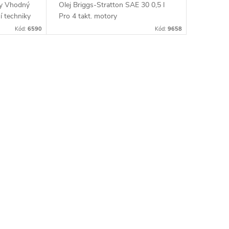
ory Vhodný
Olej Briggs-Stratton SAE 30 0,5 l
ší techniky
Pro 4 takt. motory
Kód:
6590
Kód:
9658