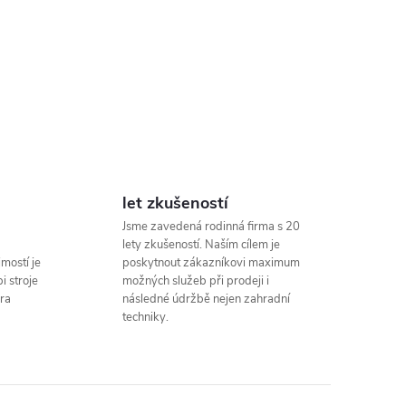
let zkušeností
Jsme zavedená rodinná firma s 20
lety zkušeností. Naším cílem je
mostí je
poskytnout zákazníkovi maximum
i stroje
možných služeb při prodeji i
ra
následné údržbě nejen zahradní
techniky.