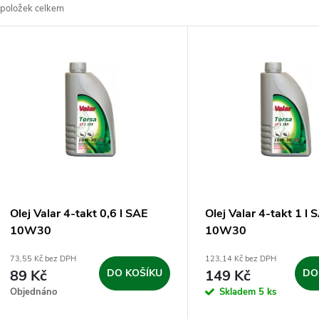
položek celkem
z
V
e
ý
n
p
p
s
r
p
Olej Valar 4-takt 0,6 l SAE
Olej Valar 4-takt 1 l 
o
10W30
10W30
r
73,55 Kč bez DPH
123,14 Kč bez DPH
d
89 Kč
DO KOŠÍKU
149 Kč
DO
o
Objednáno
Skladem
5 ks
u