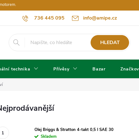
 motorem.
736 445 095
info@amipe.cz
HLEDAT
ální technika
Přívěsy
Bazar
Značkov
ví
Nejprodávanější
Olej Briggs & Stratton 4-takt 0,5 l SAE 30
Skladem