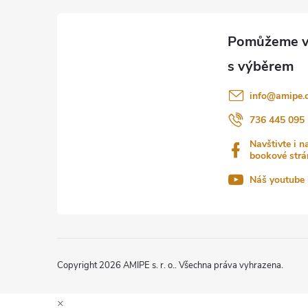
á
p
a
info
@
amipe.
t
736 445 095
Navštivte i n
í
bookové strá
Náš youtube 
Copyright 2026
AMIPE s. r. o.
. Všechna práva vyhrazena.
×