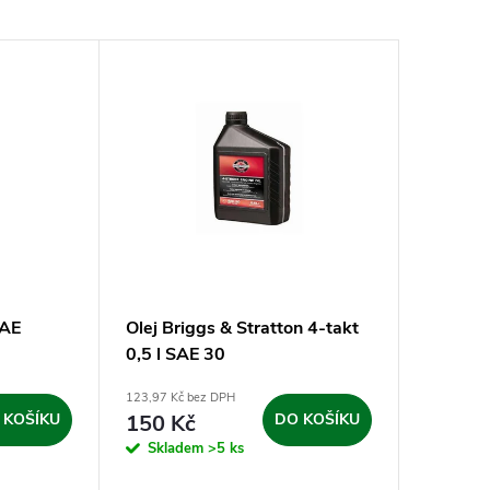
SAE
Olej Briggs & Stratton 4-takt
0,5 l SAE 30
123,97 Kč bez DPH
 KOŠÍKU
150 Kč
DO KOŠÍKU
Skladem
>5 ks