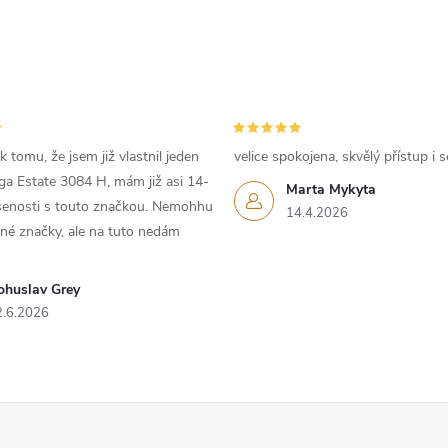
p
v
k
 tomu, že jsem již vlastnil jeden
velice spokojena, skvělý přístup i s
iga Estate 3084 H, mám již asi 14-
Marta Mykyta
y
ušenosti s touto značkou. Nemohhu
14.4.2026
iné značky, ale na tuto nedám
v
ý
ohuslav Grey
2.6.2026
p
s
u