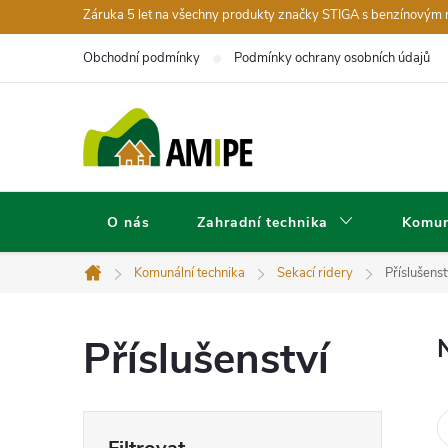
Přejít
Záruka 5 let na všechny produkty značky STIGA s benzínovým
na
Obchodní podmínky
Podmínky ochrany osobních údajů
obsah
O nás
Zahradní technika
Komun
Komunální technika
Sekací ridery
Příslušenst
Domů
Příslušenství
P