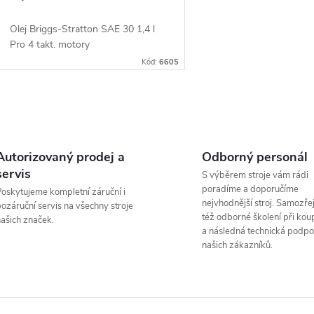
Olej Briggs-Stratton SAE 30 1,4 l
Pro 4 takt. motory
Kód:
6605
O
v
Autorizovaný prodej a
Odborný personál
servis
S výběrem stroje vám rádi
poradíme a doporučíme
oskytujeme kompletní záruční i
á
nejvhodnější stroj. Samozřej
ozáruční servis na všechny stroje
též odborné školení při koup
ašich značek.
d
a následná technická podpo
našich zákazníků.
a
c