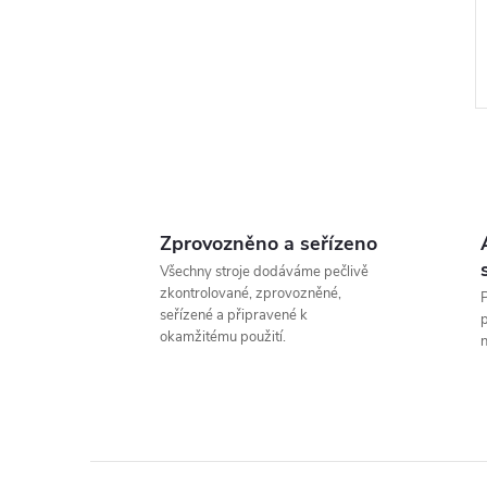
Zprovozněno a seřízeno
l
Všechny stroje dodáváme pečlivě
zkontrolované, zprovozněné,
P
seřízené a připravené k
p
okamžitému použití.
n