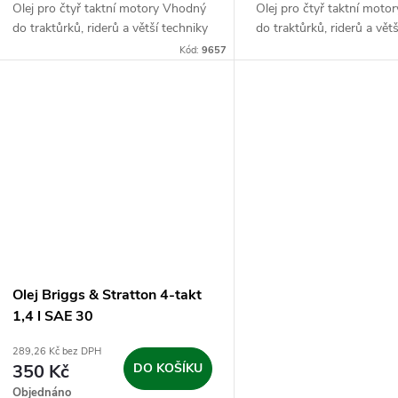
d
Olej pro čtyř taktní motory Vhodný
Olej pro čtyř taktní mot
k
do traktůrků, riderů a větší techniky
do traktůrků, riderů a vět
u
Kód:
9657
t
k
ů
t
ů
Olej Briggs & Stratton 4-takt
1,4 l SAE 30
289,26 Kč bez DPH
350 Kč
DO KOŠÍKU
Objednáno