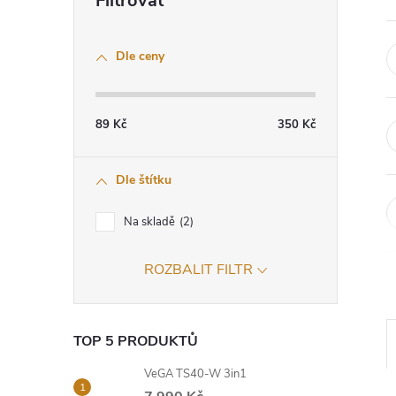
o
Dle ceny
s
t
89
Kč
350
Kč
r
Dle štítku
a
Na skladě
2
n
ROZBALIT FILTR
n
í
TOP 5 PRODUKTŮ
p
VeGA TS40-W 3in1