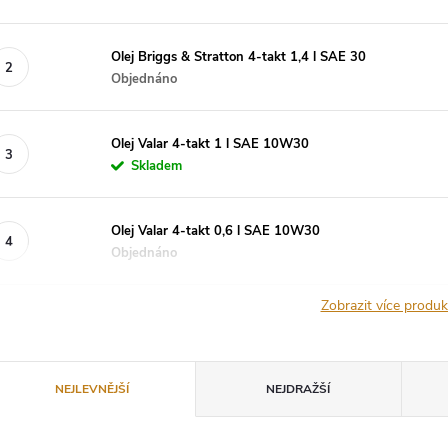
Olej Briggs & Stratton 4-takt 1,4 l SAE 30
Objednáno
Olej Valar 4-takt 1 l SAE 10W30
Skladem
Olej Valar 4-takt 0,6 l SAE 10W30
Objednáno
Zobrazit více produ
Ř
NEJLEVNĚJŠÍ
NEJDRAŽŠÍ
a