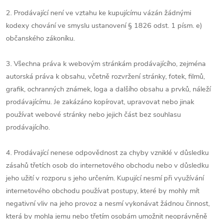
2. Prodávající není ve vztahu ke kupujícímu vázán žádnými
kodexy chování ve smyslu ustanovení § 1826 odst. 1 písm. e)
občanského zákoníku.
3. Všechna práva k webovým stránkám prodávajícího, zejména
autorská práva k obsahu, včetně rozvržení stránky, fotek, filmů,
grafik, ochranných známek, loga a dalšího obsahu a prvků, náleží
prodávajícímu. Je zakázáno kopírovat, upravovat nebo jinak
používat webové stránky nebo jejich část bez souhlasu
prodávajícího.
4. Prodávající nenese odpovědnost za chyby vzniklé v důsledku
zásahů třetích osob do internetového obchodu nebo v důsledku
jeho užití v rozporu s jeho určením. Kupující nesmí při využívání
internetového obchodu používat postupy, které by mohly mít
negativní vliv na jeho provoz a nesmí vykonávat žádnou činnost,
která by mohla jemu nebo třetím osobám umožnit neoprávněně