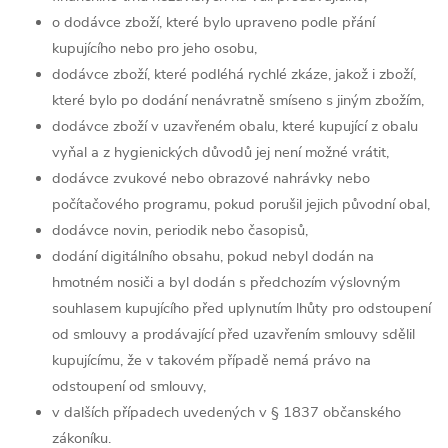
o dodávce zboží, které bylo upraveno podle přání
kupujícího nebo pro jeho osobu,
dodávce zboží, které podléhá rychlé zkáze, jakož i zboží,
které bylo po dodání nenávratně smíseno s jiným zbožím,
dodávce zboží v uzavřeném obalu, které kupující z obalu
vyňal a z hygienických důvodů jej není možné vrátit,
dodávce zvukové nebo obrazové nahrávky nebo
počítačového programu, pokud porušil jejich původní obal,
dodávce novin, periodik nebo časopisů,
dodání digitálního obsahu, pokud nebyl dodán na
hmotném nosiči a byl dodán s předchozím výslovným
souhlasem kupujícího před uplynutím lhůty pro odstoupení
od smlouvy a prodávající před uzavřením smlouvy sdělil
kupujícímu, že v takovém případě nemá právo na
odstoupení od smlouvy,
v dalších případech uvedených v § 1837 občanského
zákoníku.