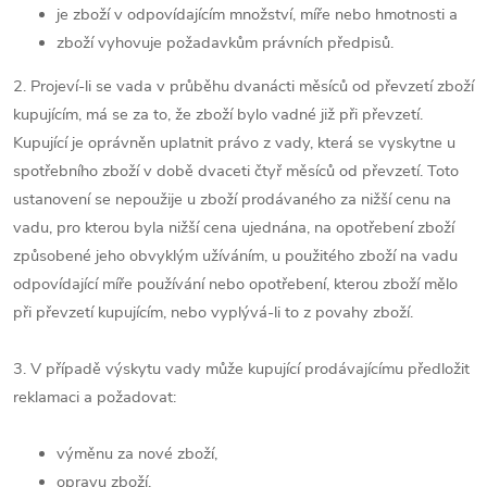
je zboží v odpovídajícím množství, míře nebo hmotnosti a
zboží vyhovuje požadavkům právních předpisů.
2. Projeví-li se vada v průběhu dvanácti měsíců od převzetí zboží
kupujícím, má se za to, že zboží bylo vadné již při převzetí.
Kupující je oprávněn uplatnit právo z vady, která se vyskytne u
spotřebního zboží v době dvaceti čtyř měsíců od převzetí. Toto
ustanovení se nepoužije u zboží prodávaného za nižší cenu na
vadu, pro kterou byla nižší cena ujednána, na opotřebení zboží
způsobené jeho obvyklým užíváním, u použitého zboží na vadu
odpovídající míře používání nebo opotřebení, kterou zboží mělo
při převzetí kupujícím, nebo vyplývá-li to z povahy zboží.
3. V případě výskytu vady může kupující prodávajícímu předložit
reklamaci a požadovat:
výměnu za nové zboží,
opravu zboží,