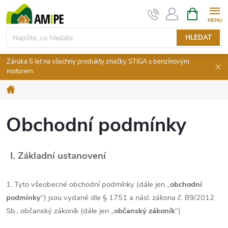
Přejít
NÁKUPNÍ
KOŠÍK
na
obsah
HLEDAT
Záruka 5 let na všechny produkty značky STIGA s benzínovým
motorem.
Domů
Obchodní podmínky
I.
Základní ustanovení
1. Tyto všeobecné obchodní podmínky (dále jen „
obchodní
podmínky
“) jsou vydané dle § 1751 a násl. zákona č. 89/2012
Sb., občanský zákoník (dále jen „
občanský zákoník
“)