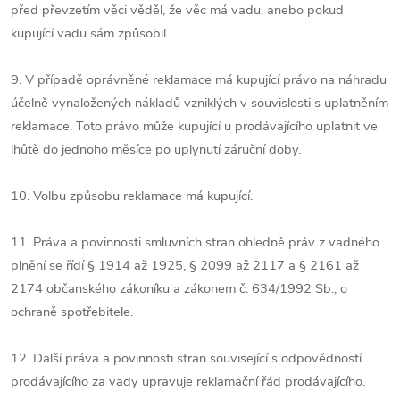
před převzetím věci věděl, že věc má vadu, anebo pokud
kupující vadu sám způsobil.
9. V případě oprávněné reklamace má kupující právo na náhradu
účelně vynaložených nákladů vzniklých v souvislosti s uplatněním
reklamace. Toto právo může kupující u prodávajícího uplatnit ve
lhůtě do jednoho měsíce po uplynutí záruční doby.
10. Volbu způsobu reklamace má kupující.
11. Práva a povinnosti smluvních stran ohledně práv z vadného
plnění se řídí § 1914 až 1925, § 2099 až 2117 a § 2161 až
2174 občanského zákoníku a zákonem č. 634/1992 Sb., o
ochraně spotřebitele.
12. Další práva a povinnosti stran související s odpovědností
prodávajícího za vady upravuje reklamační řád prodávajícího.