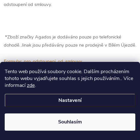
odstoupení od smlouvy.
*Zboží značky Agados je dodáváno pouze po telefonické
dohodě. Jinak jsou předávány pouze ne prodejně v Bílém Újezdě.
Formular_pro_odstoupeni_od_smlouvy
Tento web používá soubory cookie. Dalším procházením
Formular_pro_uplatneni_reklamace
tohoto webu vyjadřujete souhlas s jejich používáním.. Více
informací
zde
.
Tyto obchodní podmínky nabývají účinnosti dnem 1.1.2019
Nastavení
Souhlasím