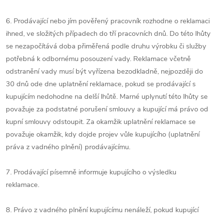
6. Prodávající nebo jím pověřený pracovník rozhodne o reklamaci
ihned, ve složitých případech do tří pracovních dnů. Do této lhůty
se nezapočítává doba přiměřená podle druhu výrobku či služby
potřebná k odbornému posouzení vady. Reklamace včetně
odstranění vady musí být vyřízena bezodkladně, nejpozději do
30 dnů ode dne uplatnění reklamace, pokud se prodávající s
kupujícím nedohodne na delší lhůtě. Marné uplynutí této lhůty se
považuje za podstatné porušení smlouvy a kupující má právo od
kupní smlouvy odstoupit. Za okamžik uplatnění reklamace se
považuje okamžik, kdy dojde projev vůle kupujícího (uplatnění
práva z vadného plnění) prodávajícímu.
7. Prodávající písemně informuje kupujícího o výsledku
reklamace.
8. Právo z vadného plnění kupujícímu nenáleží, pokud kupující