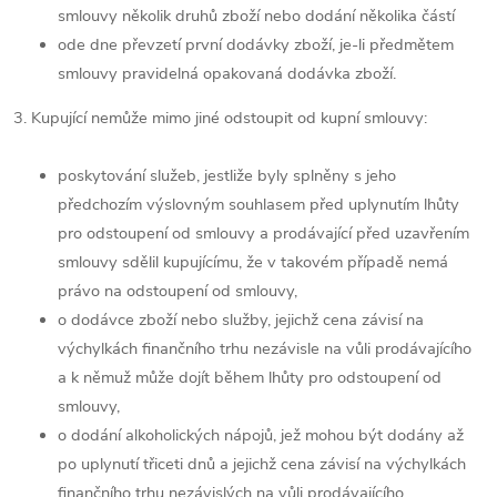
smlouvy několik druhů zboží nebo dodání několika částí
ode dne převzetí první dodávky zboží, je-li předmětem
smlouvy pravidelná opakovaná dodávka zboží.
3. Kupující nemůže mimo jiné odstoupit od kupní smlouvy:
poskytování služeb, jestliže byly splněny s jeho
předchozím výslovným souhlasem před uplynutím lhůty
pro odstoupení od smlouvy a prodávající před uzavřením
smlouvy sdělil kupujícímu, že v takovém případě nemá
právo na odstoupení od smlouvy,
o dodávce zboží nebo služby, jejichž cena závisí na
výchylkách finančního trhu nezávisle na vůli prodávajícího
a k němuž může dojít během lhůty pro odstoupení od
smlouvy,
o dodání alkoholických nápojů, jež mohou být dodány až
po uplynutí třiceti dnů a jejichž cena závisí na výchylkách
finančního trhu nezávislých na vůli prodávajícího,