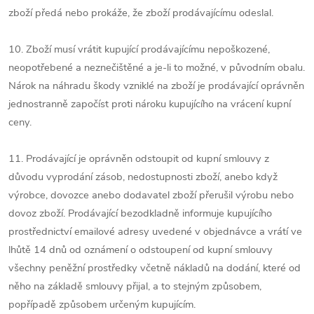
zboží předá nebo prokáže, že zboží prodávajícímu odeslal.
10. Zboží musí vrátit kupující prodávajícímu nepoškozené,
neopotřebené a neznečištěné a je-li to možné, v původním obalu.
Nárok na náhradu škody vzniklé na zboží je prodávající oprávněn
jednostranně započíst proti nároku kupujícího na vrácení kupní
ceny.
11. Prodávající je oprávněn odstoupit od kupní smlouvy z
důvodu vyprodání zásob, nedostupnosti zboží, anebo když
výrobce, dovozce anebo dodavatel zboží přerušil výrobu nebo
dovoz zboží. Prodávající bezodkladně informuje kupujícího
prostřednictví emailové adresy uvedené v objednávce a vrátí ve
lhůtě 14 dnů od oznámení o odstoupení od kupní smlouvy
všechny peněžní prostředky včetně nákladů na dodání, které od
něho na základě smlouvy přijal, a to stejným způsobem,
popřípadě způsobem určeným kupujícím.