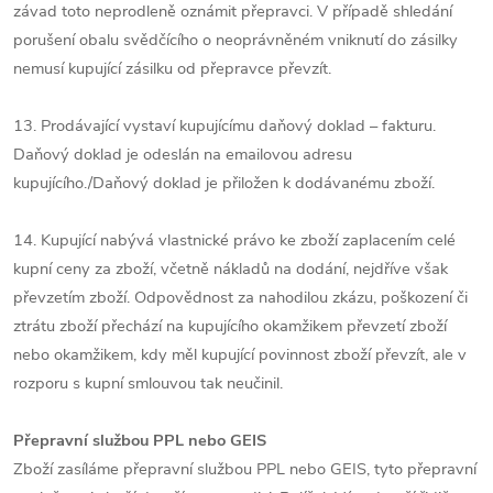
závad toto neprodleně oznámit přepravci. V případě shledání
porušení obalu svědčícího o neoprávněném vniknutí do zásilky
nemusí kupující zásilku od přepravce převzít.
13. Prodávající vystaví kupujícímu daňový doklad – fakturu.
Daňový doklad je odeslán na emailovou adresu
kupujícího./Daňový doklad je přiložen k dodávanému zboží.
14. Kupující nabývá vlastnické právo ke zboží zaplacením celé
kupní ceny za zboží, včetně nákladů na dodání, nejdříve však
převzetím zboží. Odpovědnost za nahodilou zkázu, poškození či
ztrátu zboží přechází na kupujícího okamžikem převzetí zboží
nebo okamžikem, kdy měl kupující povinnost zboží převzít, ale v
rozporu s kupní smlouvou tak neučinil.
Přepravní službou PPL nebo GEIS
Zboží zasíláme přepravní službou PPL nebo GEIS, tyto přepravní