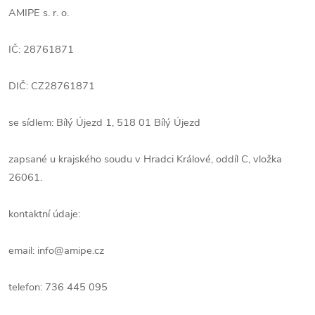
AMIPE s. r. o.
IČ: 28761871
DIČ: CZ28761871
se sídlem: Bílý Újezd 1, 518 01 Bílý Újezd
zapsané u krajského soudu v Hradci Králové, oddíl C, vložka
26061.
kontaktní údaje:
email: info@amipe.cz
telefon: 736 445 095