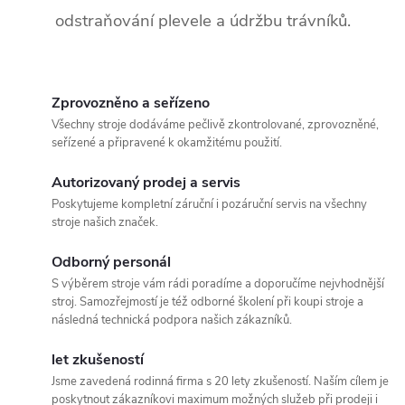
odstraňování plevele a údržbu trávníků.
í
p
r
Zprovozněno a seřízeno
Všechny stroje dodáváme pečlivě zkontrolované, zprovozněné,
v
seřízené a připravené k okamžitému použití.
k
Autorizovaný prodej a servis
y
Poskytujeme kompletní záruční i pozáruční servis na všechny
stroje našich značek.
v
Odborný personál
ý
S výběrem stroje vám rádi poradíme a doporučíme nejvhodnější
stroj. Samozřejmostí je též odborné školení při koupi stroje a
p
následná technická podpora našich zákazníků.
i
let zkušeností
Jsme zavedená rodinná firma s 20 lety zkušeností. Naším cílem je
s
poskytnout zákazníkovi maximum možných služeb při prodeji i