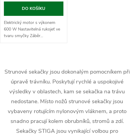
o
d
DO KOŠÍKU
d
u
Elektrický motor s výkonem
u
600 W Nastavitelná rukojeť ve
k
tvaru smyčky Záběr...
k
t
t
O
ů
v
Strunové sekačky jsou dokonalým pomocníkem při
ů
úpravě trávníku. Poskytují rychlé a uspokojivé
l
výsledky v oblastech, kam se sekačka na trávu
á
nedostane. Místo nožů strunové sekačky jsou
d
vybaveny rotujícím nylonovým vláknem, a proto
a
snadno pracují kolem obrubníků, stromů a zdí.
c
Sekačky STIGA jsou vynikající volbou pro