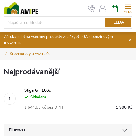
Přejít
NÁKUPNÍ
KOŠÍK
na
obsah
HLEDAT
Záruka 5 let na všechny produkty značky STIGA s benzínovým
motorem.
Křovinořezy a vyžínače
Nejprodávanější
Stiga GT 106c
Skladem
1 644,63 Kč bez DPH
1 990 Kč
Filtrovat