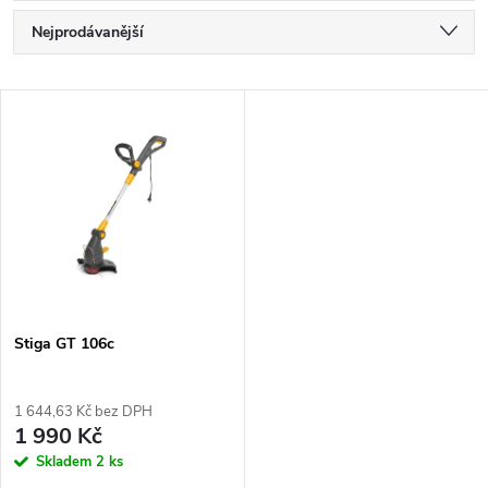
Ř
Nejprodávanější
a
Nejlevnější
V
Nejdražší
z
ý
Abecedně
e
p
n
i
í
s
p
Stiga GT 106c
p
r
1 644,63 Kč bez DPH
r
1 990 Kč
o
Skladem
2 ks