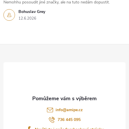
Nemohhu posoudit jiné značky, ale na tuto nedám dopustit.
Bohuslav Grey
12.6.2026
Z
á
p
a
t
info
@
amipe.cz
í
736 445 095