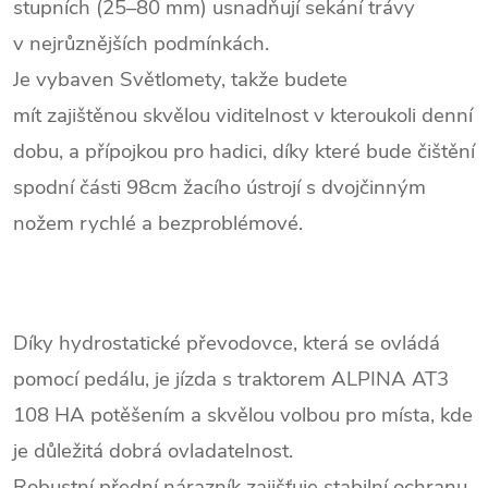
stupních (25–80 mm) usnadňují sekání trávy
v nejrůznějších podmínkách.
Je vybaven Světlomety, takže budete
mít
zajištěnou skvělou viditelnost v kteroukoli denní
dobu, a přípojkou pro hadici, díky které bude čištění
spodní části 98cm žacího ústrojí s dvojčinným
nožem rychlé a bezproblémové.
Díky hydrostatické převodovce, která se ovládá
pomocí pedálu, je jízda s traktorem ALPINA AT3
108 HA potěšením a skvělou volbou pro místa, kde
je důležitá dobrá ovladatelnost.
Robustní přední nárazník zajišťuje stabilní ochranu