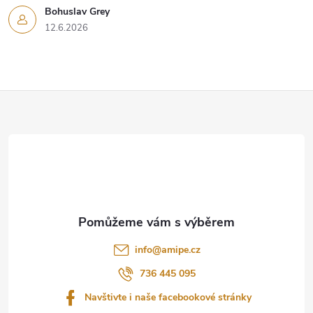
Bohuslav Grey
12.6.2026
Z
á
p
a
t
info
@
amipe.cz
í
736 445 095
Navštivte i naše facebookové stránky