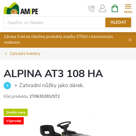
Přejít
NÁKUPNÍ
KOŠÍK
na
obsah
HLEDAT
Záruka 5 let na všechny produkty značky STIGA s benzínovým
motorem.
Zahradní traktory
ALPINA AT3 108 HA
+ Zahradní nůžky jako dárek.
Kód produktu:
2T0630281/ST2
Skvělá cena
Výprodej