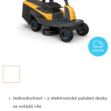
Z
ZDARMA
Jednoduchost – z elektronické palubní desky
se ovládá vše