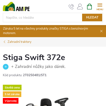
Přejít
NÁKUPNÍ
KOŠÍK
na
obsah
HLEDAT
Záruka 5 let na všechny produkty značky STIGA s benzínovým
motorem.
Zahradní traktory
Stiga Swift 372e
+ Zahradní nůžky jako dárek.
Kód produktu:
2T0250481/ST1
Skvělá cena
5 let záruka
Výprodej