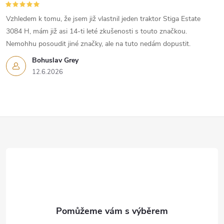
Vzhledem k tomu, že jsem již vlastnil jeden traktor Stiga Estate
3084 H, mám již asi 14-ti leté zkušenosti s touto značkou.
Nemohhu posoudit jiné značky, ale na tuto nedám dopustit.
Bohuslav Grey
12.6.2026
Z
á
p
a