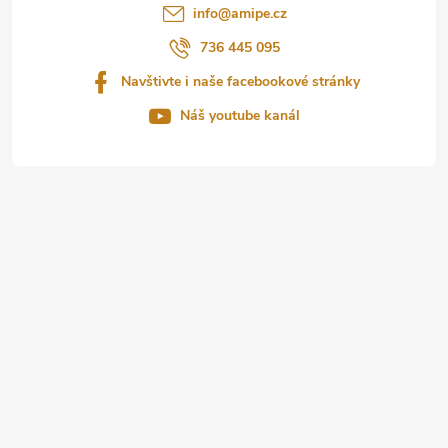
t
info
@
amipe.cz
í
736 445 095
Navštivte i naše facebookové stránky
Náš youtube kanál