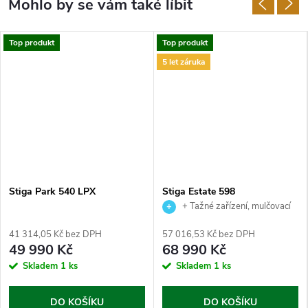
Top produkt
Top produkt
5 let záruka
MA
Stiga Park 540 LPX
Stiga Estate 598
+ Tažné zařízení, mulčovací
sada, nabíječka baterie a zahradní
41 314,05 Kč bez DPH
57 016,53 Kč bez DPH
nůžky jako dárek.
49 990 Kč
68 990 Kč
Skladem
1 ks
Skladem
1 ks
DO KOŠÍKU
DO KOŠÍKU