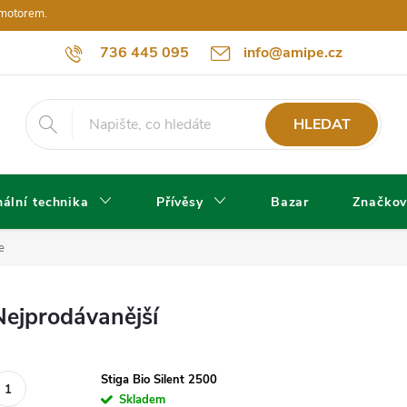
 motorem.
736 445 095
info@amipe.cz
HLEDAT
ální technika
Přívěsy
Bazar
Značkov
e
Nejprodávanější
Stiga Bio Silent 2500
Skladem