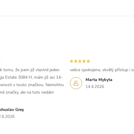
k
y
v
ý
p
 tomu, že jsem již vlastnil jeden
velice spokojena, skvělý přístup i s
s
iga Estate 3084 H, mám již asi 14-
Marta Mykyta
u
ušenosti s touto značkou. Nemohhu
14.4.2026
iné značky, ale na tuto nedám
ohuslav Grey
2.6.2026