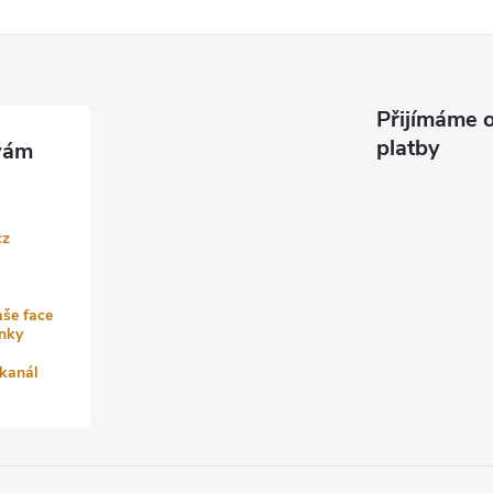
Přijímáme o
platby
cz
aše face
nky
kanál