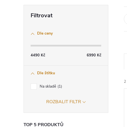
P
o
Dle ceny
s
t
4490
Kč
6990
Kč
r
Dle štítku
a
2
Na skladě
1
n
ROZBALIT FILTR
n
í
TOP 5 PRODUKTŮ