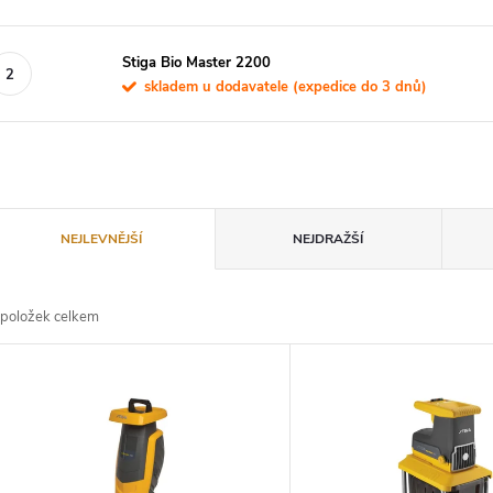
Stiga Bio Master 2200
skladem u dodavatele (expedice do 3 dnů)
Ř
NEJLEVNĚJŠÍ
NEJDRAŽŠÍ
a
položek celkem
z
V
e
ý
n
p