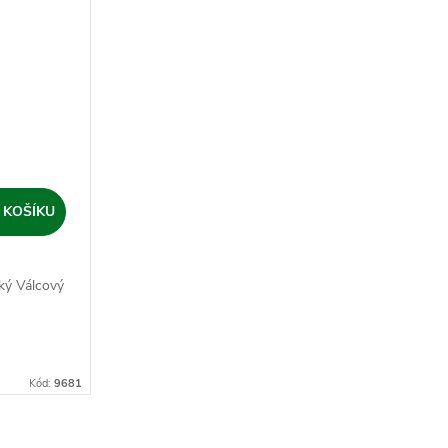
 KOŠÍKU
ký Válcový
Kód:
9681