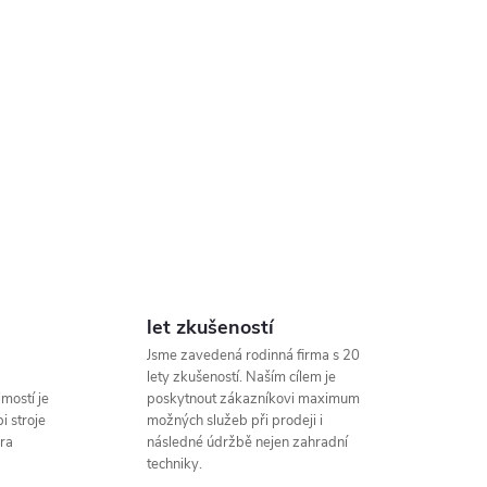
let zkušeností
Jsme zavedená rodinná firma s 20
lety zkušeností. Naším cílem je
mostí je
poskytnout zákazníkovi maximum
i stroje
možných služeb při prodeji i
ra
následné údržbě nejen zahradní
techniky.