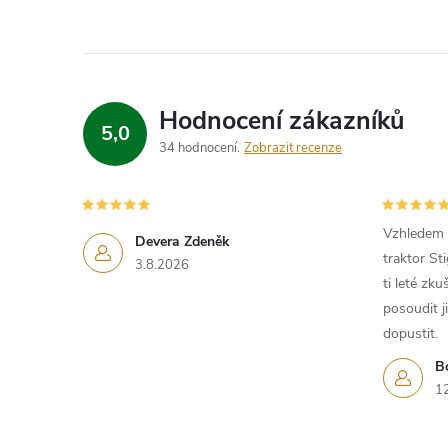
Hodnocení zákazníků
5,0
34 hodnocení
Zobrazit recenze
i
Vzhledem k
Devera Zdeněk
traktor St
3.8.2026
ti leté zk
posoudit j
dopustit.
B
1