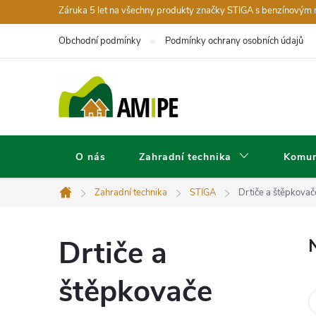
Přejít
Záruka 5 let na všechny produkty značky STIGA s benzínovým
na
Obchodní podmínky
Podmínky ochrany osobních údajů
obsah
O nás
Zahradní technika
Komun
Zahradní technika
STIGA
Drtiče a štěpkovač
Domů
Drtiče a
štěpkovače