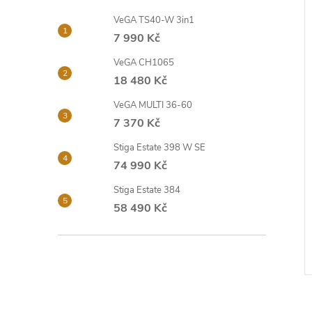
í
i
p
VeGA TS40-W 3in1
7 990 Kč
a
VeGA CH1065
18 480 Kč
n
VeGA MULTI 36-60
e
7 370 Kč
Stiga Estate 398 W SE
l
74 990 Kč
Stiga Estate 384
58 490 Kč