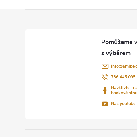
Z
á
p
a
info
@
amipe.
t
736 445 095
Navštivte i n
í
bookové strá
Náš youtube 