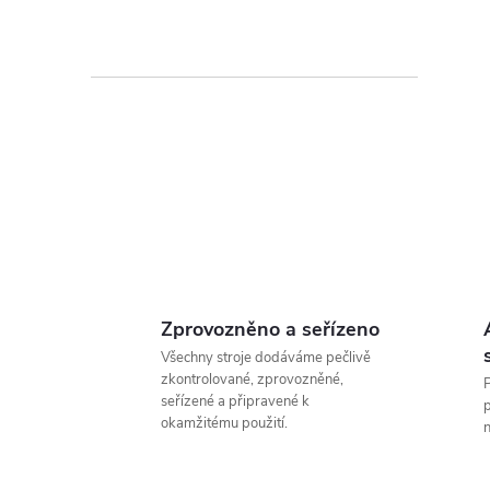
l
í
Zprovozněno a seřízeno
Všechny stroje dodáváme pečlivě
zkontrolované, zprovozněné,
P
seřízené a připravené k
r
p
okamžitému použití.
n