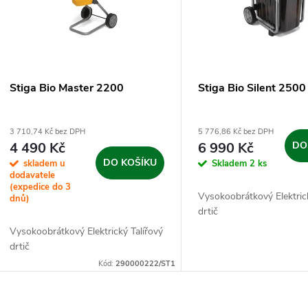
p
s
r
p
Stiga Bio Master 2200
Stiga Bio Silent 2500
o
r
3 710,74 Kč bez DPH
5 776,86 Kč bez DPH
d
4 490 Kč
6 990 Kč
DO
o
DO KOŠÍKU
skladem u
Skladem
2 ks
u
dodavatele
d
(expedice do 3
Vysokoobrátkový Elektric
dnů)
k
drtič
u
Vysokoobrátkový Elektrický Talířový
t
drtič
k
Kód:
290000222/ST1
ů
t