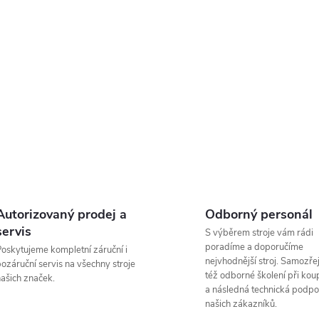
O
ů
v
á
d
a
c
Autorizovaný prodej a
Odborný personál
servis
S výběrem stroje vám rádi
p
poradíme a doporučíme
oskytujeme kompletní záruční i
nejvhodnější stroj. Samozřej
ozáruční servis na všechny stroje
též odborné školení při koup
ašich značek.
a následná technická podpo
v
našich zákazníků.