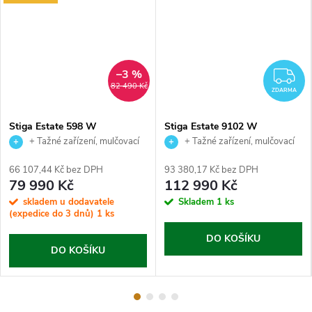
–3 %
Z
82 490 Kč
ZDARMA
Stiga Estate 598 W
Stiga Estate 9102 W
+ Tažné zařízení, mulčovací
+ Tažné zařízení, mulčovací
sada, nabíječka baterie a zahradní
sada, nabíječka baterie a zahradní
66 107,44 Kč bez DPH
93 380,17 Kč bez DPH
nůžky jako dárek.
nůžky jako dárek.
79 990 Kč
112 990 Kč
skladem u dodavatele
Skladem
1 ks
(expedice do 3 dnů)
1 ks
DO KOŠÍKU
DO KOŠÍKU