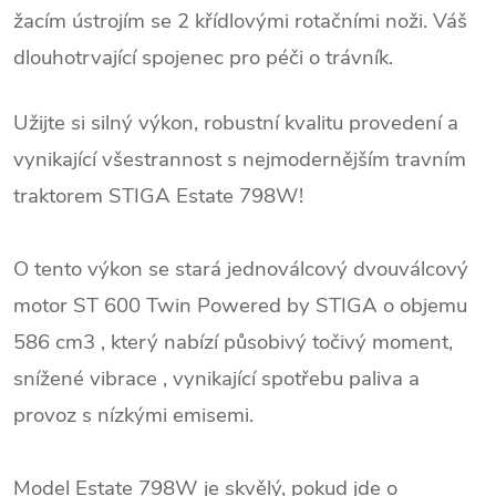
žacím ústrojím se 2 křídlovými rotačními noži. Váš
dlouhotrvající spojenec pro péči o trávník.
Užijte si silný výkon, robustní kvalitu provedení a
vynikající všestrannost s nejmodernějším travním
traktorem STIGA Estate 798W!
O tento výkon se stará jednoválcový dvouválcový
motor ST 600 Twin Powered by STIGA o objemu
586 cm3 , který nabízí působivý točivý moment,
snížené vibrace , vynikající spotřebu paliva a
provoz s nízkými emisemi.
Model Estate 798W je skvělý, pokud jde o