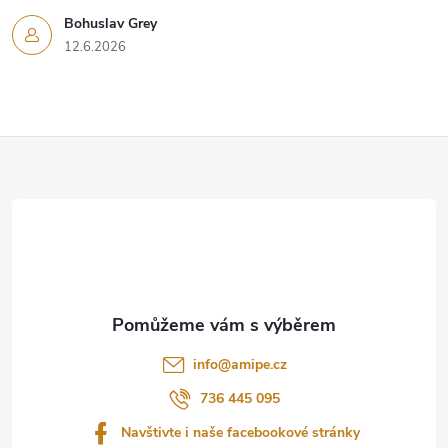
Bohuslav Grey
12.6.2026
Z
á
p
a
t
info
@
amipe.cz
í
736 445 095
Navštivte i naše facebookové stránky