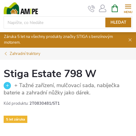
Přejít
NÁKUPNÍ
KOŠÍK
na
obsah
HLEDAT
Záruka 5 let na všechny produkty značky STIGA s benzínovým
motorem.
Zahradní traktory
Stiga Estate 798 W
+ Tažné zařízení, mulčovací sada, nabíječka
baterie a zahradní nůžky jako dárek.
Kód produktu:
2T0830481/ST1
5 let záruka