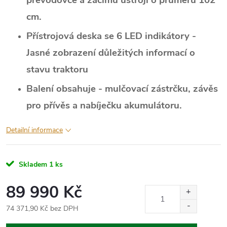
převodovce a žacímu ústrojí o průměru 102
cm.
Přístrojová deska se 6 LED indikátory -
Jasné zobrazení důležitých informací o
stavu traktoru
Balení obsahuje - mulčovací zástrčku, závěs
pro přívěs a nabíječku akumulátoru.
Detailní informace
Skladem
1 ks
89 990 Kč
74 371,90 Kč bez DPH
Měrná