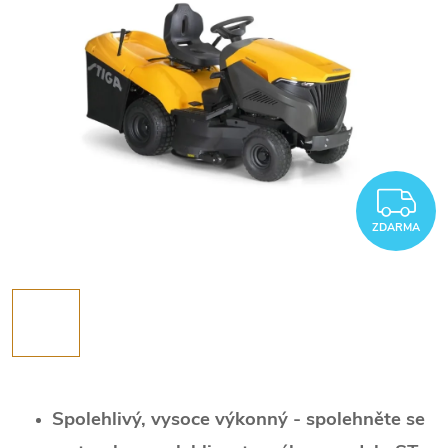
Z
ZDARMA
Spolehlivý, vysoce výkonný - spolehněte se