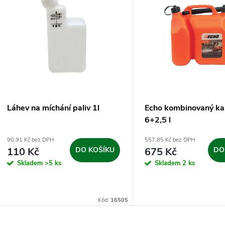
e
ý
n
p
p
s
r
p
Láhev na míchání paliv 1l
Echo kombinovaný ka
o
6+2,5 l
r
90,91 Kč bez DPH
557,85 Kč bez DPH
d
110 Kč
DO KOŠÍKU
675 Kč
DO
o
Skladem
>5 ks
Skladem
2 ks
u
d
k
Kód:
16505
u