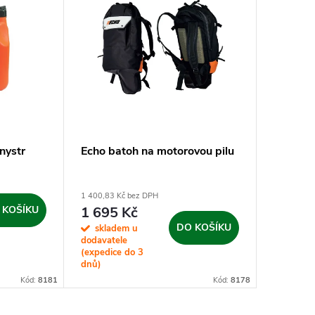
nystr
Echo batoh na motorovou pilu
1 400,83 Kč bez DPH
 KOŠÍKU
1 695 Kč
DO KOŠÍKU
skladem u
dodavatele
(expedice do 3
dnů)
Kód:
8181
Kód:
8178