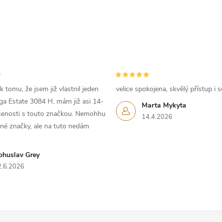
k
y
v
ý
p
 tomu, že jsem již vlastnil jeden
velice spokojena, skvělý přístup i s
iga Estate 3084 H, mám již asi 14-
Marta Mykyta
ušenosti s touto značkou. Nemohhu
14.4.2026
iné značky, ale na tuto nedám
s
u
ohuslav Grey
2.6.2026