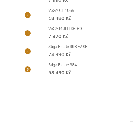
7 990 Kč
a
VeGA CH1065
18 480 Kč
n
í
VeGA MULTI 36-60
i
e
7 370 Kč
Stiga Estate 398 W SE
l
74 990 Kč
Stiga Estate 384
58 490 Kč