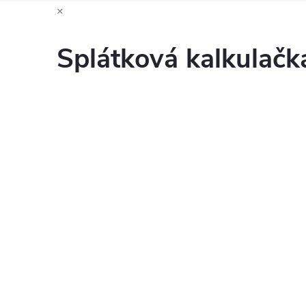
×
Splátková kalkulač