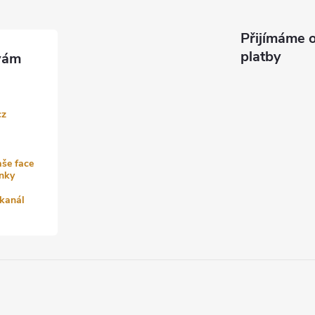
Přijímáme o
platby
cz
aše face
nky
kanál