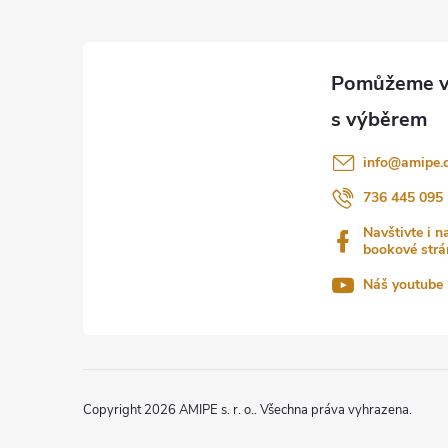
Z
á
p
a
info
@
amipe.
t
736 445 095
Navštivte i n
í
bookové strá
Náš youtube 
Copyright 2026
AMIPE s. r. o.
. Všechna práva vyhrazena.