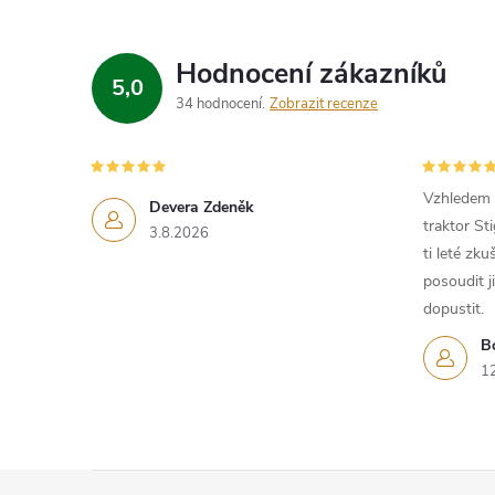
Hodnocení zákazníků
5,0
34 hodnocení
Zobrazit recenze
Vzhledem k
Devera Zdeněk
traktor St
3.8.2026
i
ti leté zk
posoudit j
dopustit.
B
1