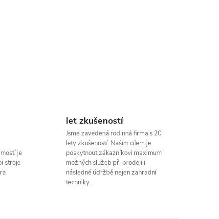
let zkušeností
Jsme zavedená rodinná firma s 20
lety zkušeností. Naším cílem je
mostí je
poskytnout zákazníkovi maximum
i stroje
možných služeb při prodeji i
ra
následné údržbě nejen zahradní
techniky.