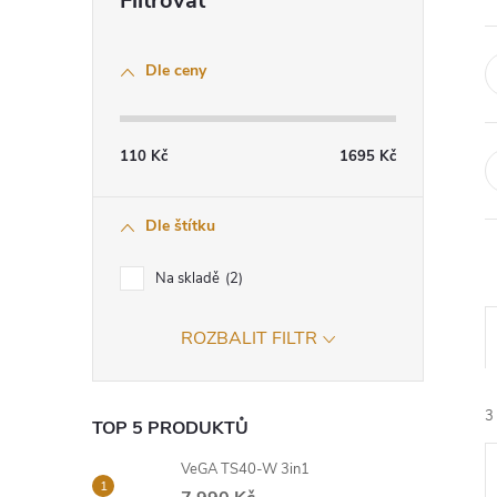
o
Dle ceny
s
t
110
Kč
1695
Kč
r
Dle štítku
a
Na skladě
2
n
ROZBALIT FILTR
n
í
3
TOP 5 PRODUKTŮ
p
VeGA TS40-W 3in1