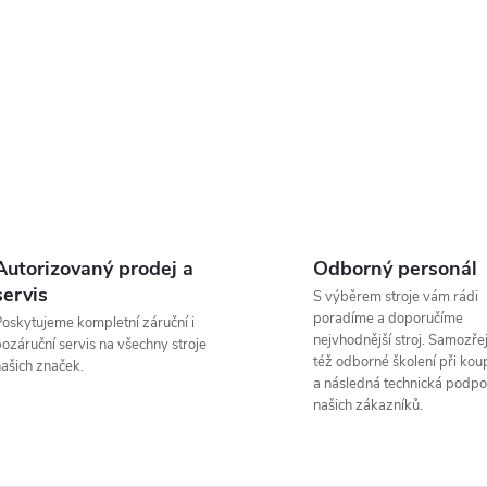
t
k
O
ů
t
v
ů
á
d
a
Autorizovaný prodej a
Odborný personál
c
servis
S výběrem stroje vám rádi
poradíme a doporučíme
oskytujeme kompletní záruční i
nejvhodnější stroj. Samozřej
ozáruční servis na všechny stroje
též odborné školení při koup
ašich značek.
p
a následná technická podpo
našich zákazníků.
v