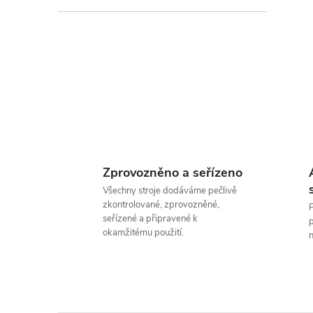
l
Zprovozněno a seřízeno
Všechny stroje dodáváme pečlivě
zkontrolované, zprovozněné,
P
í
seřízené a připravené k
p
okamžitému použití.
n
r