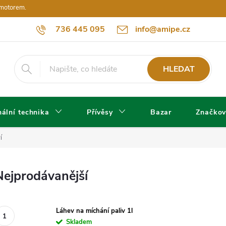
 motorem.
736 445 095
info@amipe.cz
HLEDAT
ální technika
Přívěsy
Bazar
Značkov
í
Nejprodávanější
Láhev na míchání paliv 1l
Skladem