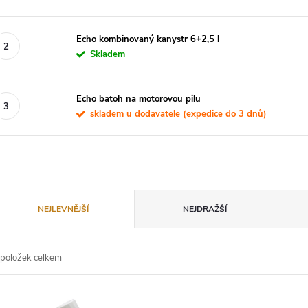
Echo kombinovaný kanystr 6+2,5 l
Skladem
Echo batoh na motorovou pilu
skladem u dodavatele (expedice do 3 dnů)
Ř
NEJLEVNĚJŠÍ
NEJDRAŽŠÍ
a
položek celkem
z
V