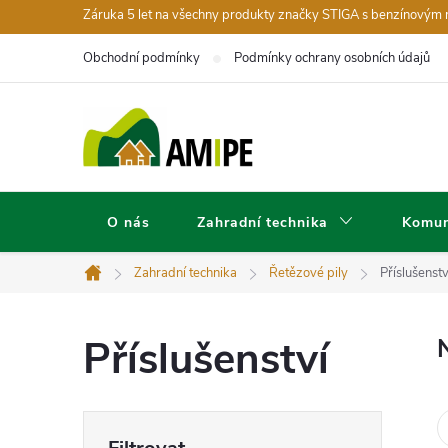
Přejít
Záruka 5 let na všechny produkty značky STIGA s benzínovým
na
Obchodní podmínky
Podmínky ochrany osobních údajů
obsah
O nás
Zahradní technika
Komun
Zahradní technika
Řetězové pily
Příslušenstv
Domů
Příslušenství
P