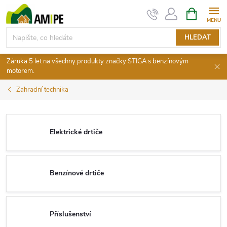
Přejít
NÁKUPNÍ
KOŠÍK
na
obsah
HLEDAT
Záruka 5 let na všechny produkty značky STIGA s benzínovým
motorem.
Zahradní technika
Elektrické drtiče
Benzínové drtiče
Příslušenství