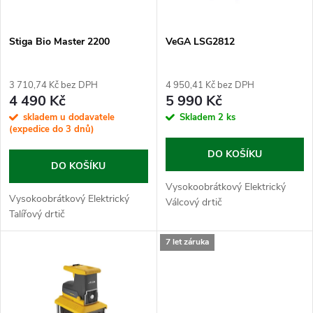
í
s
p
Stiga Bio Master 2200
VeGA LSG2812
p
r
3 710,74 Kč bez DPH
4 950,41 Kč bez DPH
r
4 490 Kč
5 990 Kč
o
skladem u dodavatele
Skladem
2 ks
o
(expedice do 3 dnů)
d
DO KOŠÍKU
d
DO KOŠÍKU
u
Vysokoobrátkový Elektrický
u
Vysokoobrátkový Elektrický
Válcový drtič
Talířový drtič
k
k
7 let záruka
t
t
ů