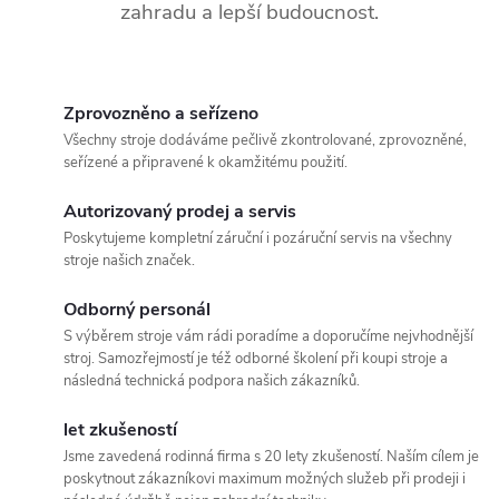
v
zahradu a lepší budoucnost.
k
y
Zprovozněno a seřízeno
v
Všechny stroje dodáváme pečlivě zkontrolované, zprovozněné,
seřízené a připravené k okamžitému použití.
ý
Autorizovaný prodej a servis
p
Poskytujeme kompletní záruční i pozáruční servis na všechny
stroje našich značek.
i
Odborný personál
s
S výběrem stroje vám rádi poradíme a doporučíme nejvhodnější
u
stroj. Samozřejmostí je též odborné školení při koupi stroje a
následná technická podpora našich zákazníků.
let zkušeností
Jsme zavedená rodinná firma s 20 lety zkušeností. Naším cílem je
poskytnout zákazníkovi maximum možných služeb při prodeji i