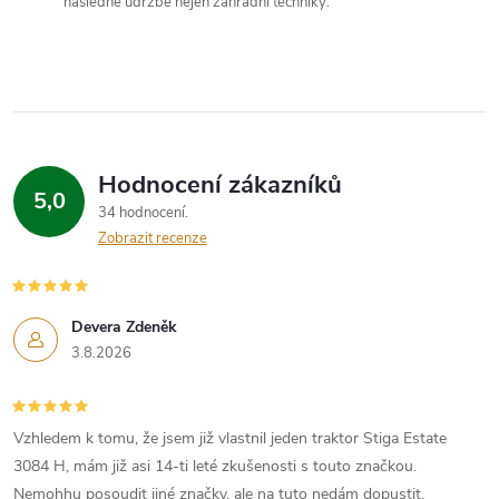
následné údržbě nejen zahradní techniky.
Hodnocení zákazníků
5,0
34 hodnocení
Zobrazit recenze
Devera Zdeněk
3.8.2026
Vzhledem k tomu, že jsem již vlastnil jeden traktor Stiga Estate
3084 H, mám již asi 14-ti leté zkušenosti s touto značkou.
Nemohhu posoudit jiné značky, ale na tuto nedám dopustit.