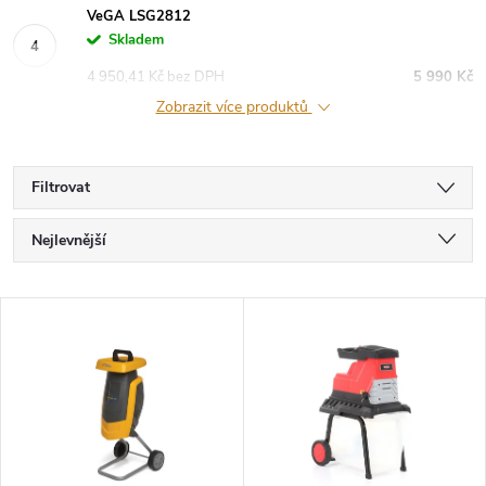
VeGA LSG2812
Skladem
4 950,41 Kč bez DPH
5 990 Kč
Zobrazit více produktů
Filtrovat
Ř
Nejlevnější
a
Nejdražší
V
Nejprodávanější
z
ý
Abecedně
e
p
n
i