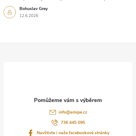
Bohuslav Grey
12.6.2026
Z
á
p
a
t
info
@
amipe.cz
í
736 445 095
Navštivte i naše facebookové stránky