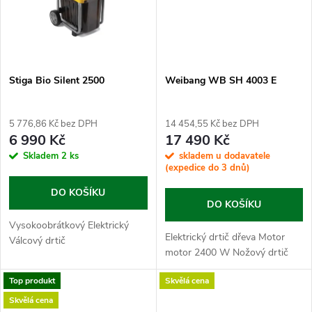
ů
Stiga Bio Silent 2500
Weibang WB SH 4003 E
5 776,86 Kč bez DPH
14 454,55 Kč bez DPH
6 990 Kč
17 490 Kč
Skladem
2 ks
skladem u dodavatele
(expedice do 3 dnů)
DO KOŠÍKU
DO KOŠÍKU
Vysokoobrátkový Elektrický
Elektrický drtič dřeva Motor
Válcový drtič
motor 2400 W Nožový drtič
Top produkt
Skvělá cena
Skvělá cena