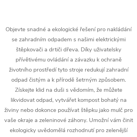
O
v
Objevte snadné a ekologické řešení pro nakládání
se zahradním odpadem s našimi elektrickými
l
štěpkovači a drtiči dřeva. Díky uživatelsky
á
přívětivému ovládání a závazku k ochraně
d
životního prostředí tyto stroje redukují zahradní
a
odpad čistým a k přírodě šetrným způsobem.
c
Získejte klid na duši s vědomím, že můžete
likvidovat odpad, vytvářet kompost bohatý na
í
živiny nebo dokonce používat štěpku jako mulč pro
p
vaše okraje a zeleninové záhony. Umožní vám činit
r
ekologicky uvědomělá rozhodnutí pro zelenější