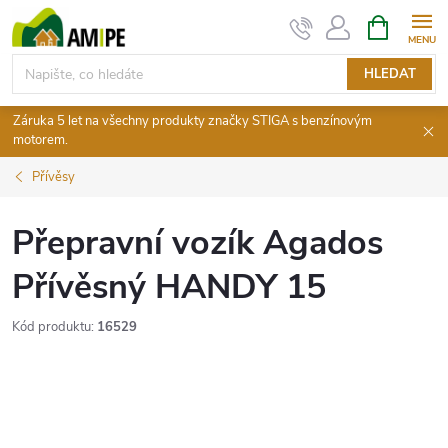
Přejít
NÁKUPNÍ
KOŠÍK
na
obsah
HLEDAT
Záruka 5 let na všechny produkty značky STIGA s benzínovým
motorem.
Přívěsy
Přepravní vozík Agados
Přívěsný HANDY 15
Kód produktu:
16529