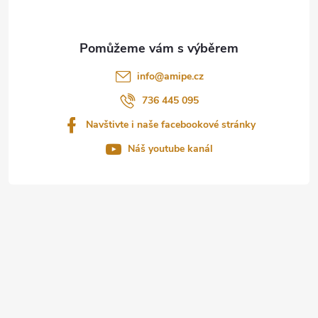
p
a
t
info
@
amipe.cz
í
736 445 095
Navštivte i naše facebookové stránky
Náš youtube kanál