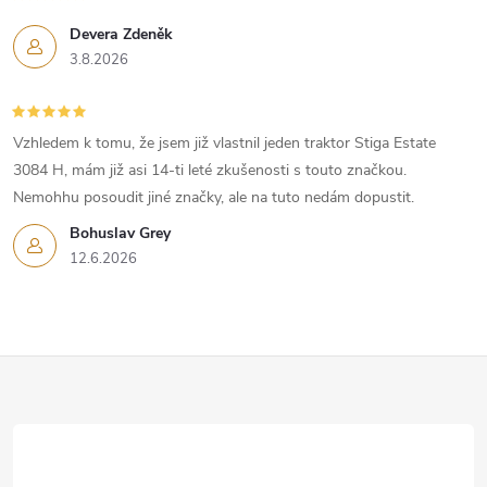
Devera Zdeněk
3.8.2026
Vzhledem k tomu, že jsem již vlastnil jeden traktor Stiga Estate
3084 H, mám již asi 14-ti leté zkušenosti s touto značkou.
Nemohhu posoudit jiné značky, ale na tuto nedám dopustit.
Bohuslav Grey
12.6.2026
Z
á