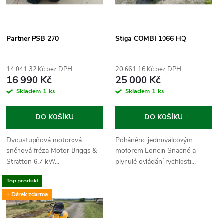
i
í
s
p
Partner PSB 270
Stiga COMBI 1066 HQ
p
r
14 041,32 Kč bez DPH
20 661,16 Kč bez DPH
r
16 990 Kč
25 000 Kč
o
Skladem
1 ks
Skladem
1 ks
o
d
DO KOŠÍKU
DO KOŠÍKU
d
u
Dvoustupňová motorová
Poháněno jednoválcovým
u
sněhová fréza Motor Briggs &
motorem Loncin Snadné a
k
Stratton 6,7 kW...
plynulé ovládání rychlosti...
k
Top produkt
t
+ Dárek zdarma
t
ů