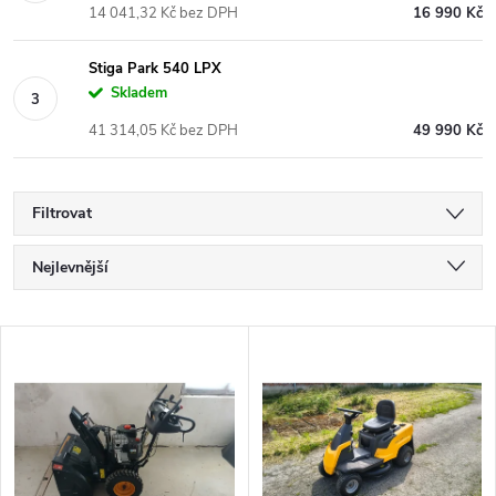
14 041,32 Kč bez DPH
16 990 Kč
Stiga Park 540 LPX
Skladem
41 314,05 Kč bez DPH
49 990 Kč
Filtrovat
Ř
Nejlevnější
a
Nejdražší
V
Nejprodávanější
z
ý
Abecedně
e
p
n