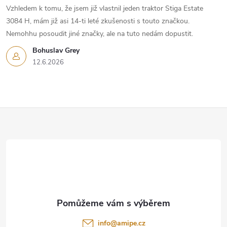
Vzhledem k tomu, že jsem již vlastnil jeden traktor Stiga Estate
3084 H, mám již asi 14-ti leté zkušenosti s touto značkou.
Nemohhu posoudit jiné značky, ale na tuto nedám dopustit.
Bohuslav Grey
12.6.2026
Z
á
p
a
t
info
@
amipe.cz