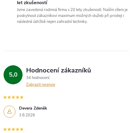
let zkušeností
k
Jsme zavedená rodinná firma s 20 lety zkušeností. Naším cílem je
y
poskytnout zákazníkovi maximum možných služeb při prodeji i
následné údržbě nejen zahradní techniky.
v
ý
p
i
Hodnocení zákazníků
5,0
s
34 hodnocení
Zobrazit recenze
u
Devera Zdeněk
3.8.2026