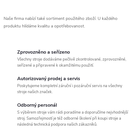
O
v
Naše firma nabízí také sortiment použitého zboží. U každého
produktu hlídáme kvalitu a opotřebovanost.
l
á
Zprovozněno a seřízeno
d
Všechny stroje dodáváme pečlivě zkontrolované, zprovozněné,
a
seřízené a připravené k okamžitému použití.
c
Autorizovaný prodej a servis
Poskytujeme kompletní záruční i pozáruční servis na všechny
í
stroje našich značek.
p
Odborný personál
S výběrem stroje vám rádi poradíme a doporučíme nejvhodnější
r
stroj. Samozřejmostí je též odborné školení při koupi stroje a
následná technická podpora našich zákazníků.
v