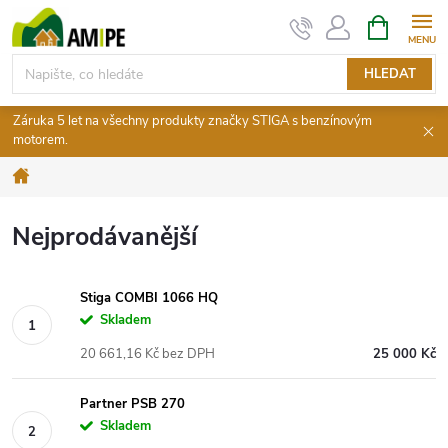
Přejít
NÁKUPNÍ
KOŠÍK
na
obsah
HLEDAT
Záruka 5 let na všechny produkty značky STIGA s benzínovým
motorem.
Domů
Nejprodávanější
Stiga COMBI 1066 HQ
Skladem
20 661,16 Kč bez DPH
25 000 Kč
Partner PSB 270
Skladem