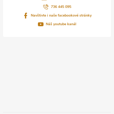
í
736 445 095
Navštivte i naše facebookové stránky
Náš youtube kanál