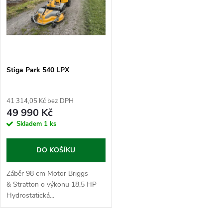
ů
Stiga Park 540 LPX
41 314,05 Kč bez DPH
49 990 Kč
Skladem
1 ks
DO KOŠÍKU
Záběr 98 cm Motor Briggs
& Stratton o výkonu 18,5 HP
Hydrostatická...