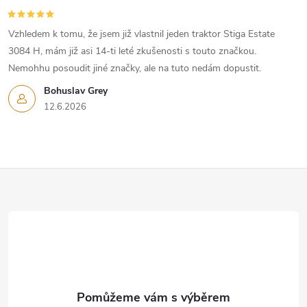
Vzhledem k tomu, že jsem již vlastnil jeden traktor Stiga Estate
3084 H, mám již asi 14-ti leté zkušenosti s touto značkou.
Nemohhu posoudit jiné značky, ale na tuto nedám dopustit.
Bohuslav Grey
12.6.2026
Z
á
p
a