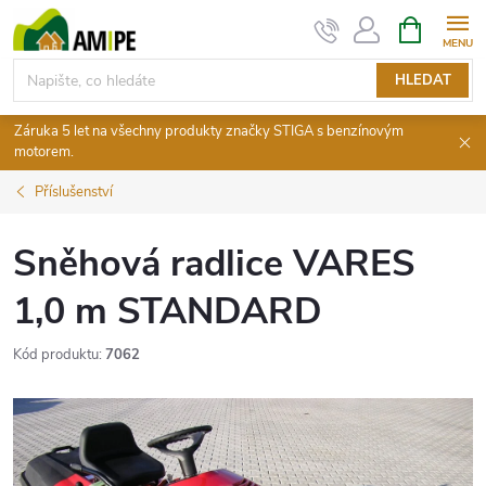
Přejít
NÁKUPNÍ
KOŠÍK
na
obsah
HLEDAT
Záruka 5 let na všechny produkty značky STIGA s benzínovým
motorem.
Příslušenství
Sněhová radlice VARES
1,0 m STANDARD
Kód produktu:
7062