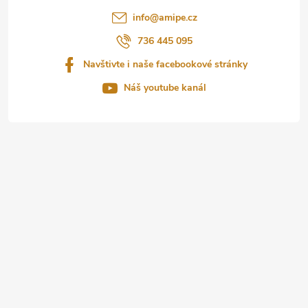
t
info
@
amipe.cz
í
736 445 095
Navštivte i naše facebookové stránky
Náš youtube kanál