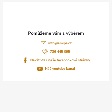
á
p
a
t
info
@
amipe.cz
í
736 445 095
Navštivte i naše facebookové stránky
Náš youtube kanál