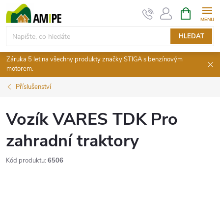
Přejít
NÁKUPNÍ
KOŠÍK
na
obsah
HLEDAT
Záruka 5 let na všechny produkty značky STIGA s benzínovým
motorem.
Příslušenství
Vozík VARES TDK Pro
zahradní traktory
Kód produktu:
6506