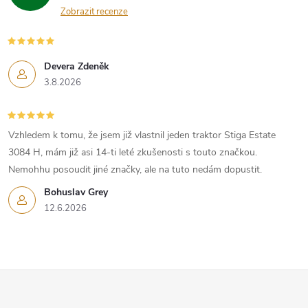
Zobrazit recenze
Devera Zdeněk
3.8.2026
Vzhledem k tomu, že jsem již vlastnil jeden traktor Stiga Estate
3084 H, mám již asi 14-ti leté zkušenosti s touto značkou.
Nemohhu posoudit jiné značky, ale na tuto nedám dopustit.
Bohuslav Grey
12.6.2026
Z