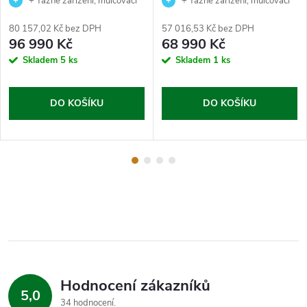
+ Tažné zařízení, mulčovací
+ Tažné zařízení, mulčovací
sada, nabíječka baterie a zahradní
sada, nabíječka baterie a zahradní
80 157,02 Kč bez DPH
57 016,53 Kč bez DPH
nůžky jako dárek.
nůžky jako dárek.
96 990 Kč
68 990 Kč
Skladem
5 ks
Skladem
1 ks
DO KOŠÍKU
DO KOŠÍKU
Hodnocení zákazníků
5,0
34 hodnocení