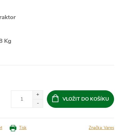
raktor
8 Kg
VLOŽIT DO KOŠÍKU
et
Tisk
Značka:
Vares