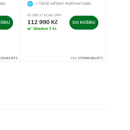
ada,
+ Tažné zařízení, mulčovací sada,
+ Taž
 jako
nabíječka baterie a zahradní nůžky jako
nabíječka 
93 380,17 Kč bez DPH
111 561,98
dárek.
dárek.
112 990 Kč
DPH
ŠÍKU
DO KOŠÍKU
134 9
Skladem
1 ks
sklad
dodavatel
(expedice
1 ks
620481/ST2
Kód:
2T0985481/ST1