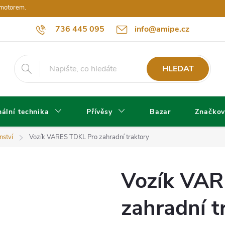
 motorem.
736 445 095
info@amipe.cz
HLEDAT
ální technika
Přívěsy
Bazar
Značkov
nství
Vozík VARES TDKL Pro zahradní traktory
Vozík VAR
zahradní t