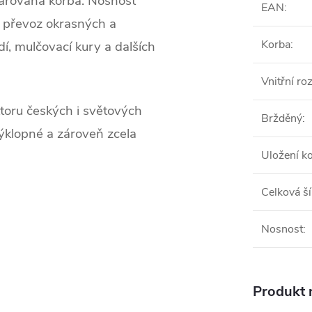
ařovaná korba. Nosnost
EAN
:
ro převoz okrasných a
Korba
:
dí, mulčovací kury a dalších
Vnitřní ro
toru českých i světových
Bržděný
:
výklopné a zároveň zcela
Uložení ko
Celková ší
Nosnost
:
Produkt n