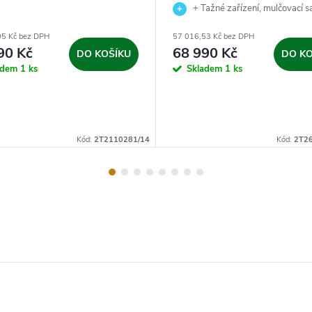
+ Tažné zařízení, mulčovací s
nabíječka baterie a zahradní nůžky
05 Kč bez DPH
57 016,53 Kč bez DPH
dárek.
90 Kč
68 990 Kč
DO KOŠÍKU
DO KO
adem
1 ks
Skladem
1 ks
Kód:
2T2110281/14
Kód:
2T2