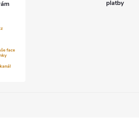
platby
cz
aše face
nky
kanál