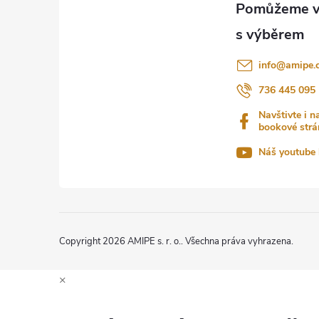
p
a
info
@
amipe.
t
736 445 095
Navštivte i n
í
bookové strá
Náš youtube 
Copyright 2026
AMIPE s. r. o.
. Všechna práva vyhrazena.
×