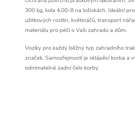
Ochrana povrchu práškovým lakováním. Sv
300 kg, kola 4.00-8 na ložiskách. Ideální p
užitkových rostlin, květináčů, transport nářa
materiálu pro péči o Vaši zahradu a dům.
Vozíky pro každý běžný typ zahradního trak
značek. Samozřejmostí je sklápěcí korba a 
odnímatelné zadní čelo korby.