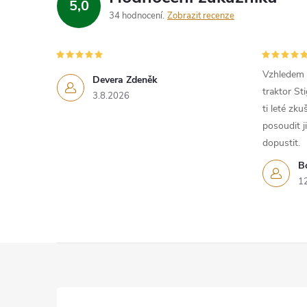
5,0
34 hodnocení
Zobrazit recenze
Vzhledem k
Devera Zdeněk
traktor St
3.8.2026
ti leté zk
posoudit j
dopustit.
B
1
Z
á