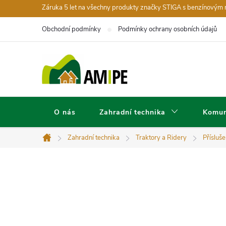
Přejít
Záruka 5 let na všechny produkty značky STIGA s benzínovým
na
Obchodní podmínky
Podmínky ochrany osobních údajů
obsah
O nás
Zahradní technika
Komun
Zahradní technika
Traktory a Ridery
Přísluše
Domů