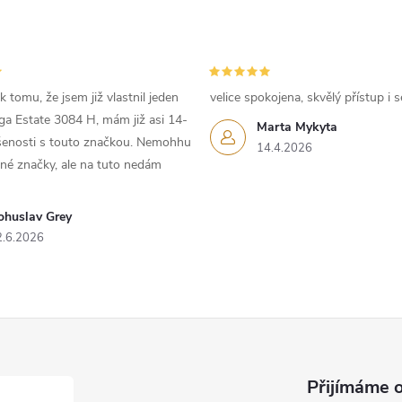
 tomu, že jsem již vlastnil jeden
velice spokojena, skvělý přístup i s
iga Estate 3084 H, mám již asi 14-
Marta Mykyta
ušenosti s touto značkou. Nemohhu
14.4.2026
iné značky, ale na tuto nedám
ohuslav Grey
2.6.2026
Přijímáme o