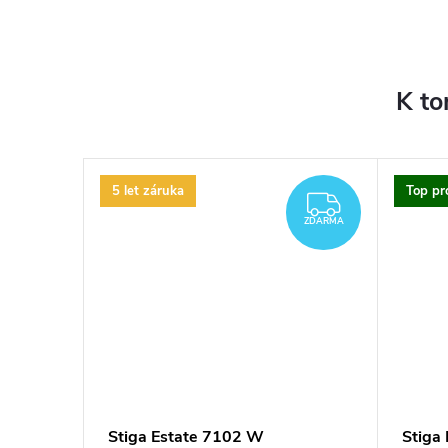
K to
5 let záruka
Top pr
ZDARMA
ZDARMA
Stiga Estate 7102 W
Stiga