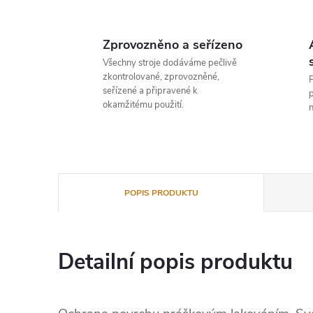
Zprovozněno a seřízeno
Všechny stroje dodáváme pečlivě
zkontrolované, zprovozněné,
P
seřízené a připravené k
p
okamžitému použití.
n
POPIS PRODUKTU
Detailní popis produktu