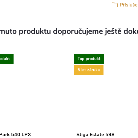
Přísluše
muto produktu doporučujeme ještě dok
odukt
Top produkt
5 let záruka
 Park 540 LPX
Stiga Estate 598