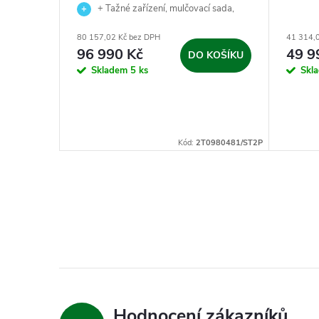
k.
+ Tažné zařízení, mulčovací sada,
nabíječka baterie a zahradní nůžky jako
80 157,02 Kč bez DPH
41 314,
dárek.
96 990 Kč
49 9
KOŠÍKU
DO KOŠÍKU
Skladem
5 ks
Skl
2T2120481/ST
Kód:
2T0980481/ST2P
Hodnocení zákazníků