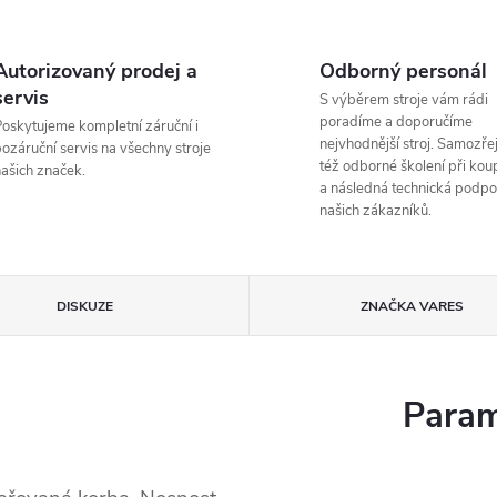
Autorizovaný prodej a
Odborný personál
servis
S výběrem stroje vám rádi
poradíme a doporučíme
oskytujeme kompletní záruční i
nejvhodnější stroj. Samozřej
ozáruční servis na všechny stroje
též odborné školení při koup
ašich značek.
a následná technická podpo
našich zákazníků.
DISKUZE
ZNAČKA
VARES
Param