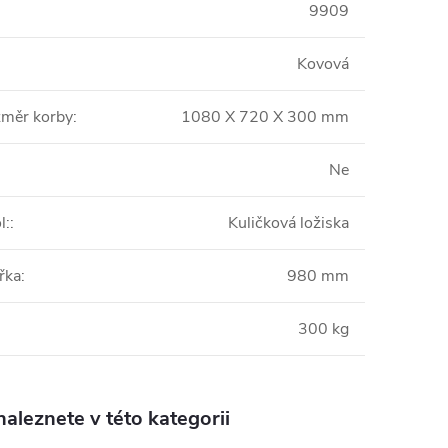
9909
Kovová
změr korby
:
1080 X 720 X 300 mm
Ne
l:
:
Kuličková ložiska
řka
:
980 mm
300 kg
aleznete v této kategorii