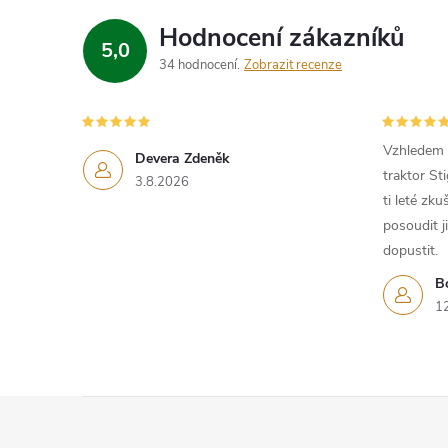
d
Hodnocení zákazníků
5,0
a
34 hodnocení
Zobrazit recenze
c
í
Vzhledem k
Devera Zdeněk
traktor St
p
3.8.2026
ti leté zk
r
posoudit j
dopustit.
v
B
k
1
y
v
Z
ý