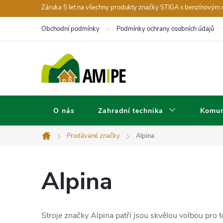
Přejít
Záruka 5 let na všechny produkty značky STIGA s benzínovým
na
Obchodní podmínky
Podmínky ochrany osobních údajů
obsah
O nás
Zahradní technika
Komun
Prodávané značky
Alpina
Domů
Alpina
Stroje značky Alpina patří jsou skvělou volbou pro 