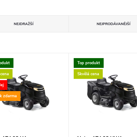
NEJDRAŽŠÍ
NEJPRODÁVANĚJŠÍ
odukt
Top produkt
 cena
Skvělá cena
ej
k zdarma