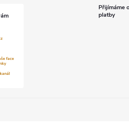
Přijímáme o
platby
cz
aše face
nky
kanál