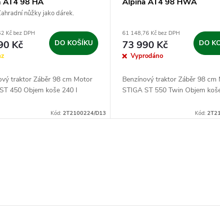
a AT4 98 HA
Alpina AT4 98 HWA
ahradní nůžky jako dárek.
62 Kč bez DPH
61 148,76 Kč bez DPH
90 Kč
DO KOŠÍKU
73 990 Kč
DO K
az
Vyprodáno
ový traktor Záběr 98 cm Motor
Benzínový traktor Záběr 98 cm
ST 450 Objem koše 240 l
STIGA ST 550 Twin Objem koše
Kód:
2T2100224/D13
Kód:
2T2