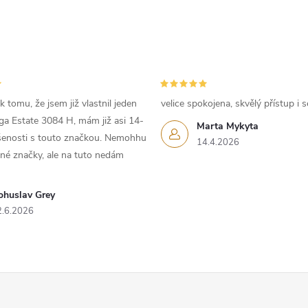
 tomu, že jsem již vlastnil jeden
velice spokojena, skvělý přístup i s
iga Estate 3084 H, mám již asi 14-
Marta Mykyta
ušenosti s touto značkou. Nemohhu
14.4.2026
iné značky, ale na tuto nedám
ohuslav Grey
2.6.2026