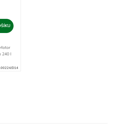
OŠÍKU
 Motor
 240 l
100224/D14