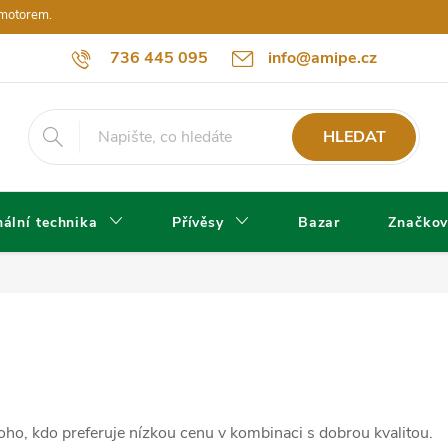
 motorem.
736 445 095
info@amipe.cz
HLEDAT
ální technika
Přívěsy
Bazar
Značkov
toho, kdo preferuje nízkou cenu v kombinaci s dobrou kvalitou.