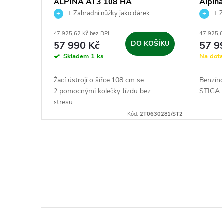
ALPINA AT3 108 HA
Alpin
o
+ Zahradní nůžky jako dárek.
+ Z
r
d
47 925,62 Kč bez DPH
47 925,
o
57 990 Kč
DO KOŠÍKU
57 9
u
Skladem
1 ks
Na dot
d
k
Žací ústrojí o šířce 108 cm se
Benzín
u
2 pomocnými kolečky Jízdu bez
STIGA 
stresu...
t
k
Kód:
2T0630281/ST2
ů
t
O
ů
v
l
á