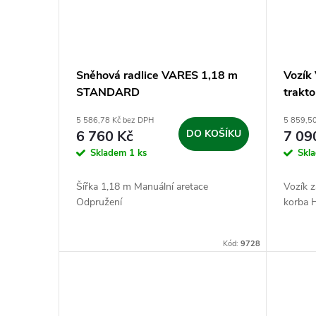
Sněhová radlice VARES 1,18 m
Vozík
STANDARD
trakto
5 586,78 Kč bez DPH
5 859,5
6 760 Kč
DO KOŠÍKU
7 09
Skladem
1 ks
Skl
Šířka 1,18 m Manuální aretace
Vozík z
Odpružení
korba 
Kód:
9728