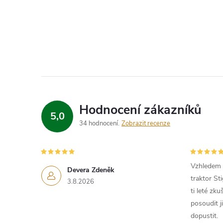
O
v
l
á
d
Hodnocení zákazníků
5,0
a
34 hodnocení
Zobrazit recenze
c
í
Vzhledem k
Devera Zdeněk
traktor St
p
3.8.2026
ti leté zk
r
posoudit j
dopustit.