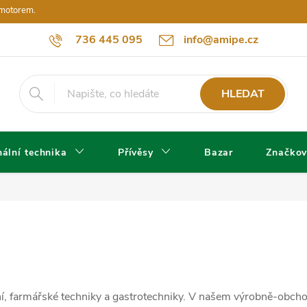
 motorem.
736 445 095
info@amipe.cz
HLEDAT
ální technika
Přívěsy
Bazar
Značkov
ní, farmářské techniky a gastrotechniky. V našem výrobně-obc