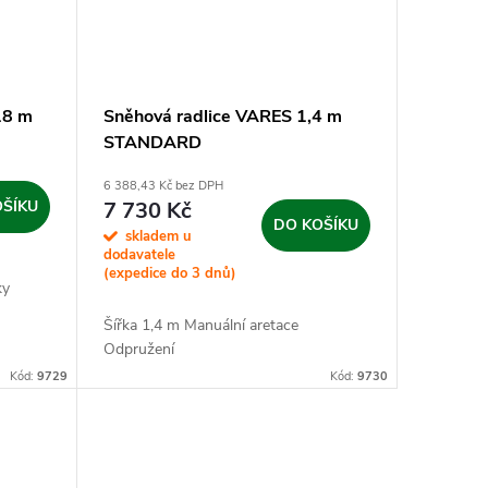
18 m
Sněhová radlice VARES 1,4 m
STANDARD
6 388,43 Kč bez DPH
OŠÍKU
7 730 Kč
DO KOŠÍKU
skladem u
dodavatele
(expedice do 3 dnů)
ky
Šířka 1,4 m Manuální aretace
Odpružení
Kód:
9729
Kód:
9730