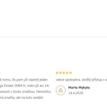
 tomu, že jsem již vlastnil jeden
velice spokojena, skvělý přístup i s
iga Estate 3084 H, mám již asi 14-
Marta Mykyta
ušenosti s touto značkou. Nemohhu
14.4.2026
iné značky, ale na tuto nedám