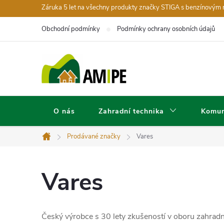
Přejít
Záruka 5 let na všechny produkty značky STIGA s benzínovým
na
Obchodní podmínky
Podmínky ochrany osobních údajů
obsah
O nás
Zahradní technika
Komun
Prodávané značky
Vares
Domů
Vares
Č
eský výrobce s 30 lety zkušeností v oboru zahrad