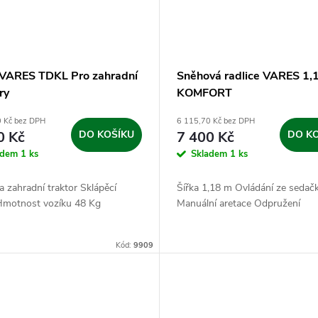
 VARES TDKL Pro zahradní
Sněhová radlice VARES 1,
ry
KOMFORT
0 Kč bez DPH
6 115,70 Kč bez DPH
0 Kč
DO KOŠÍKU
7 400 Kč
DO K
adem
1 ks
Skladem
1 ks
a zahradní traktor Sklápěcí
Šířka 1,18 m Ovládání ze sedač
Hmotnost vozíku 48 Kg
Manuální aretace Odpružení
Kód:
9909