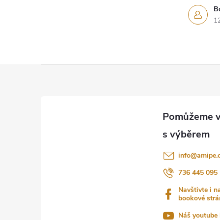
v
B
k
1
y
v
Z
ý
á
p
i
p
s
a
u
info
@
amipe.
t
736 445 095
Navštivte i n
í
bookové strá
Náš youtube 