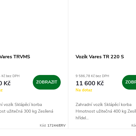
 Vares TRVMS
Vozík Vares TR 220 S
4 Kč bez DPH
9 586,78 Kč bez DPH
0 Kč
ZOBRAZIT
11 600 Kč
ZOBR
az
Na dotaz
í vozík Sklápěcí korba
Zahradní vozík Sklápěcí korba
st užitečná 300 kg Zesílená
Hmotnost užitečná 400 kg Zesí
hřídel...
Kód:
17244/ERV
Kó