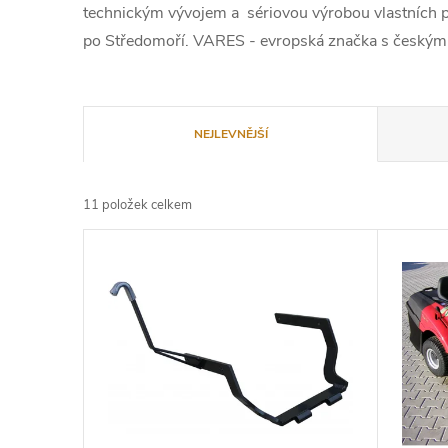
technickým vývojem a sériovou výrobou vlastních p
po Středomoří. VARES - evropská značka s českým
Ř
NEJLEVNĚJŠÍ
a
11
položek celkem
z
V
e
ý
n
p
í
i
p