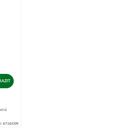
AZIT
lená
d:
6716/CER