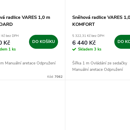
vá radlice VARES 1,0 m
Sněhová radlice VARES 1,
DARD
KOMFORT
2 Kč bez DPH
5 322,31 Kč bez DPH
0 Kč
DO KOŠÍKU
6 440 Kč
DO K
adem
1 ks
Skladem
3 ks
1 m Manuální aretace Odpružení
Šířka 1 m Ovládání ze sedačky
Manuální aretace Odpružení
Kód:
7062