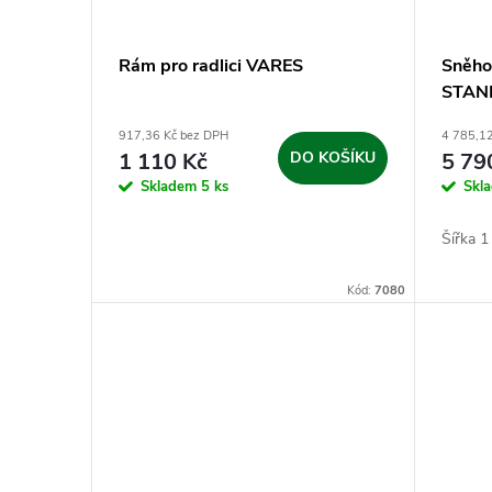
s
r
p
Rám pro radlici VARES
Sněho
o
STAN
r
d
917,36 Kč bez DPH
4 785,1
o
1 110 Kč
DO KOŠÍKU
5 79
u
Skladem
5 ks
Skl
d
k
Šířka 
u
t
Kód:
7080
k
ů
t
ů