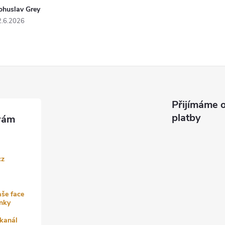
ohuslav Grey
2.6.2026
Přijímáme o
platby
cz
aše face
nky
kanál