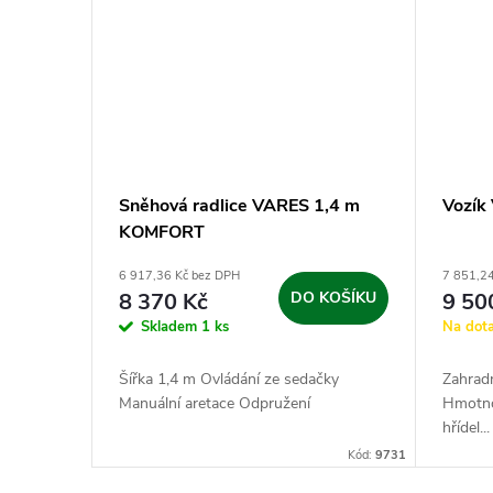
Sněhová radlice VARES 1,4 m
Vozík
KOMFORT
6 917,36 Kč bez DPH
7 851,2
8 370 Kč
DO KOŠÍKU
9 50
Skladem
1 ks
Na dot
Šířka 1,4 m Ovládání ze sedačky
Zahradn
Manuální aretace Odpružení
Hmotno
hřídel...
Kód:
9731