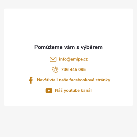
á
p
a
t
info
@
amipe.cz
í
736 445 095
Navštivte i naše facebookové stránky
Náš youtube kanál