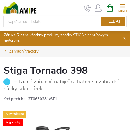
Přejít
NÁKUPNÍ
KOŠÍK
na
obsah
HLEDAT
Záruka 5 let na všechny produkty značky STIGA s benzínovým
motorem.
Zahradní traktory
Stiga Tornado 398
+ Tažné zařízení, nabíječka baterie a zahradní
nůžky jako dárek.
Kód produktu:
2T0630281/ST1
5 let záruka
Výprodej