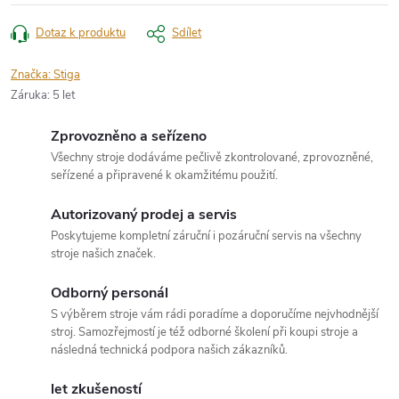
Dotaz k produktu
Sdílet
Značka:
Stiga
Záruka
:
5 let
Zprovozněno a seřízeno
Všechny stroje dodáváme pečlivě zkontrolované, zprovozněné,
seřízené a připravené k okamžitému použití.
Autorizovaný prodej a servis
Poskytujeme kompletní záruční i pozáruční servis na všechny
stroje našich značek.
Odborný personál
S výběrem stroje vám rádi poradíme a doporučíme nejvhodnější
stroj. Samozřejmostí je též odborné školení při koupi stroje a
následná technická podpora našich zákazníků.
let zkušeností