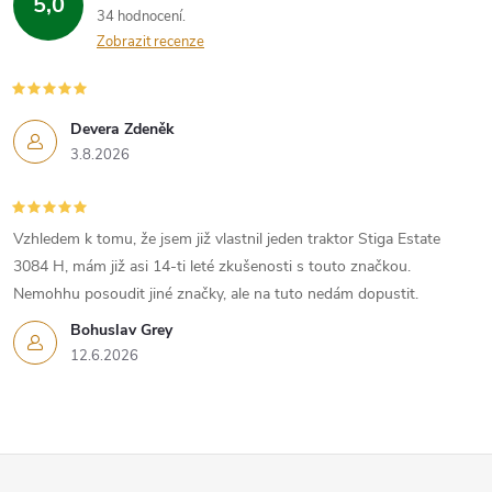
5,0
34 hodnocení
Zobrazit recenze
Devera Zdeněk
3.8.2026
Vzhledem k tomu, že jsem již vlastnil jeden traktor Stiga Estate
3084 H, mám již asi 14-ti leté zkušenosti s touto značkou.
Nemohhu posoudit jiné značky, ale na tuto nedám dopustit.
Bohuslav Grey
12.6.2026
Z