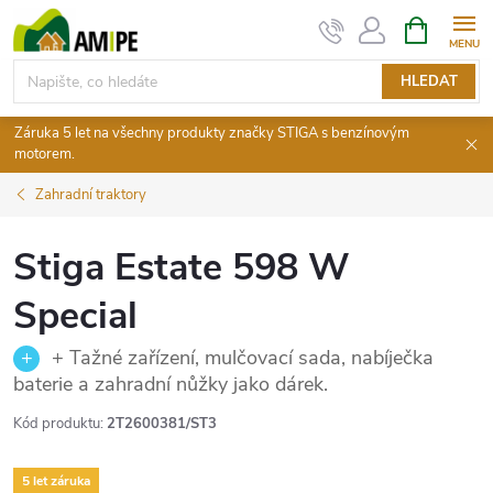
Přejít
NÁKUPNÍ
KOŠÍK
na
obsah
HLEDAT
Záruka 5 let na všechny produkty značky STIGA s benzínovým
motorem.
Zahradní traktory
Stiga Estate 598 W
Special
+ Tažné zařízení, mulčovací sada, nabíječka
baterie a zahradní nůžky jako dárek.
Kód produktu:
2T2600381/ST3
5 let záruka