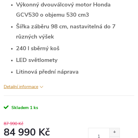
Výkonný dvouválcový motor Honda
GCV530 o objemu 530 cm3
Šířka záběru 98 cm, nastavitelná do 7
různých výšek
240 l sběrný koš
LED světlomety
Litinová přední náprava
Detailní informace
Skladem
1 ks
87 990 Kč
84 990 Kč