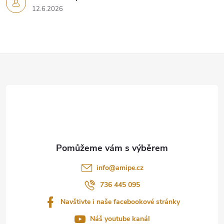
12.6.2026
Z
á
p
a
t
info
@
amipe.cz
í
736 445 095
Navštivte i naše facebookové stránky
Náš youtube kanál