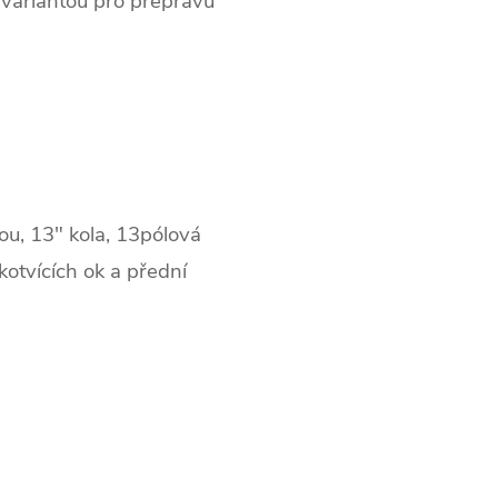
 variantou pro přepravu
ou, 13" kola, 13pólová
kotvících ok a přední