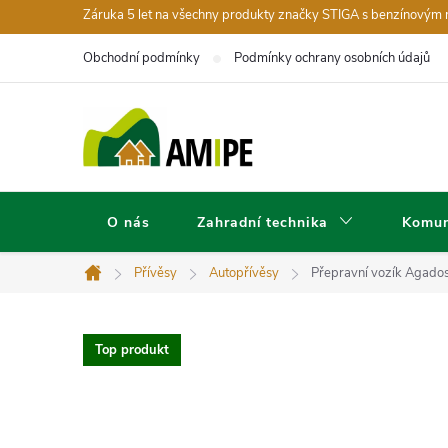
Přejít
Záruka 5 let na všechny produkty značky STIGA s benzínovým
na
Obchodní podmínky
Podmínky ochrany osobních údajů
obsah
O nás
Zahradní technika
Komun
Přívěsy
Autopřívěsy
Přepravní vozík Agad
Domů
Top produkt