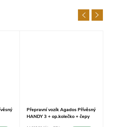
ívěsný
Přepravní vozík Agados Přívěsný
Přeprav
HANDY 3 + op.kolečko + čepy
HANDY 2
plachty
kolečko