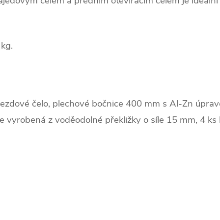
jedovým čelem a předním otevíracím čelem je ideální
kg.
nájezdové čelo, plechové bočnice 400 mm s Al-Zn úprav
je vyrobená z voděodolné překližky o síle 15 mm, 4 ks 