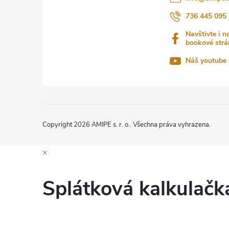
t
736 445 095
Navštivte i n
í
bookové strá
Náš youtube 
Copyright 2026
AMIPE s. r. o.
. Všechna práva vyhrazena.
×
Splátková kalkulač