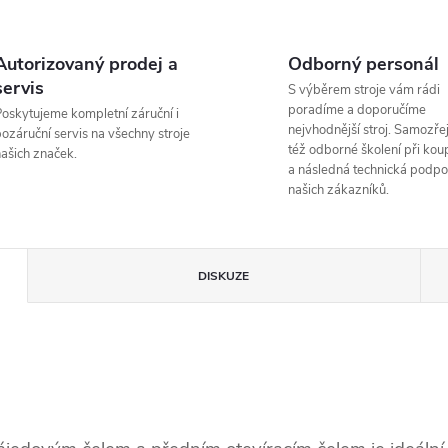
Autorizovaný prodej a
Odborný personál
servis
S výběrem stroje vám rádi
poradíme a doporučíme
oskytujeme kompletní záruční i
nejvhodnější stroj. Samozřej
ozáruční servis na všechny stroje
též odborné školení při koup
ašich značek.
a následná technická podpo
našich zákazníků.
DISKUZE