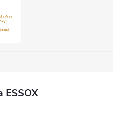
aše face
nky
kanál
ka ESSOX