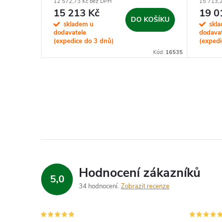
12 572,73 Kč bez DPH
15 713,
15 213 Kč
19 0
KOŠÍKU
DO KOŠÍKU
skladem u
skl
dodavatele
dodava
(expedice do 3 dnů)
(expedi
Kód:
16580
Kód:
16535
Hodnocení zákazníků
5,0
34 hodnocení
Zobrazit recenze