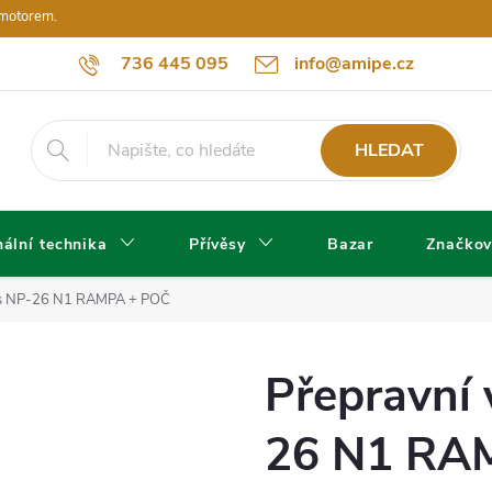
 motorem.
736 445 095
info@amipe.cz
HLEDAT
ální technika
Přívěsy
Bazar
Značkov
os NP-26 N1 RAMPA + POČ
Přepravní
26 N1 RA