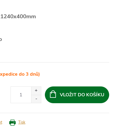
x1240x400mm
o
xpedice do 3 dnů)
VLOŽIT DO KOŠÍKU
et
Tisk