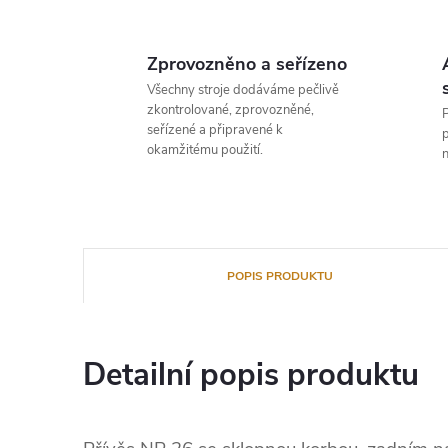
Zprovozněno a seřízeno
Všechny stroje dodáváme pečlivě
zkontrolované, zprovozněné,
P
seřízené a připravené k
p
okamžitému použití.
n
POPIS PRODUKTU
Detailní popis produktu