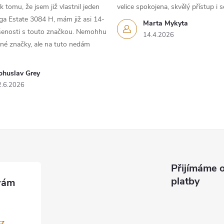
 tomu, že jsem již vlastnil jeden
velice spokojena, skvělý přístup i s
iga Estate 3084 H, mám již asi 14-
Marta Mykyta
ušenosti s touto značkou. Nemohhu
14.4.2026
iné značky, ale na tuto nedám
ohuslav Grey
2.6.2026
Přijímáme o
platby
cz