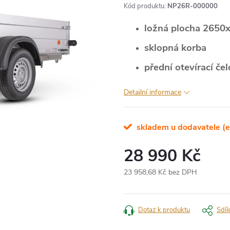
Kód produktu:
NP26R-000000
ložná plocha
2650
sklopná korba
přední otevírací čel
Detailní informace
skladem u dodavatele (e
28 990 Kč
23 958,68 Kč bez DPH
Měrná
cena:
Dotaz k produktu
Sdíl