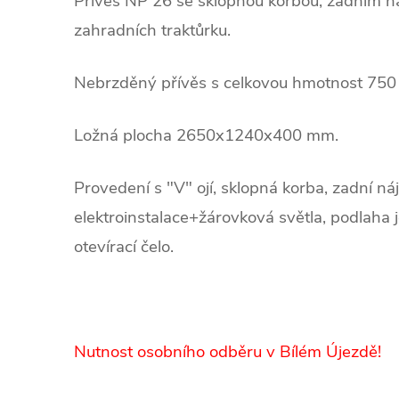
Přívěs NP 26 se sklopnou korbou, zadním ná
zahradních traktůrku.
Nebrzděný přívěs s celkovou hmotnost 750 
Ložná plocha 2650x1240x400 mm.
Provedení s "V" ojí, sklopná korba, zadní 
elektroinstalace+žárovková světla, podlaha 
otevírací čelo.
Nutnost osobního odběru v Bílém Újezdě!