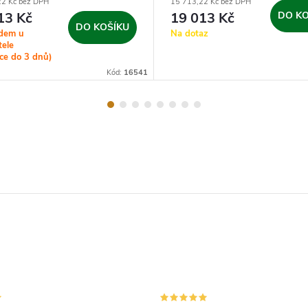
22 Kč bez DPH
15 713,22 Kč bez DPH
13 Kč
19 013 Kč
DO KO
DO KOŠÍKU
adem u
Na dotaz
tele
ce do 3 dnů)
Kód:
16541