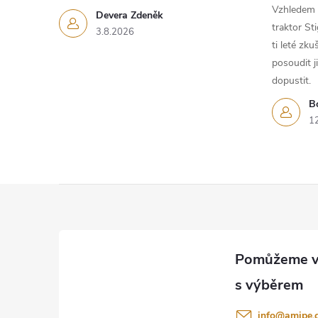
Vzhledem k
Devera Zdeněk
traktor St
3.8.2026
ti leté zk
posoudit j
dopustit.
B
1
Z
á
p
a
info
@
amipe.