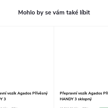
avní vozík Agados Přívěsný
Přepravní vozík Agados Př
Y 3
HANDY 3 sklopný