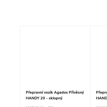
–10 %
21 560 Kč
Přívěsný
Přepravní vozík Agados Přívěsný
Přepr
epy
HANDY 20 - sklopný
HAND