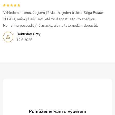
Vzhledem k tomu, že jsem již vlastnil jeden traktor Stiga Estate
3084 H, mám již asi 14-ti leté zkušenosti s touto značkou.
Nemohhu posoudit jiné značky, ale na tuto nedám dopustit.
Bohuslav Grey
12.6.2026
Z
á
p
a