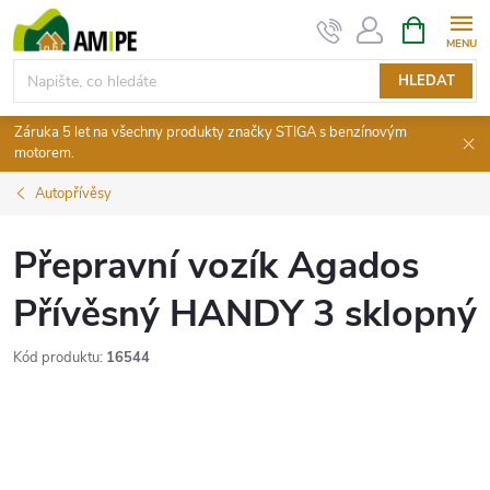
Přejít
NÁKUPNÍ
KOŠÍK
na
obsah
HLEDAT
Záruka 5 let na všechny produkty značky STIGA s benzínovým
motorem.
Autopřívěsy
Přepravní vozík Agados
Přívěsný HANDY 3 sklopný
Kód produktu:
16544