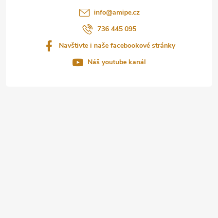
t
info
@
amipe.cz
í
736 445 095
Navštivte i naše facebookové stránky
Náš youtube kanál