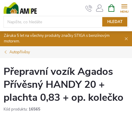
Přejít
NÁKUPNÍ
KOŠÍK
na
obsah
HLEDAT
Záruka 5 let na všechny produkty značky STIGA s benzínovým
motorem.
Autopřívěsy
Přepravní vozík Agados
Přívěsný HANDY 20 +
plachta 0,83 + op. kolečko
Kód produktu:
16565