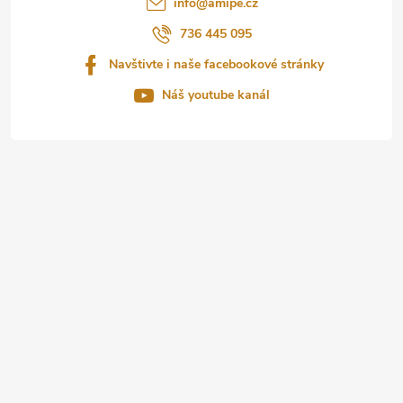
info
@
amipe.cz
í
736 445 095
Navštivte i naše facebookové stránky
Náš youtube kanál