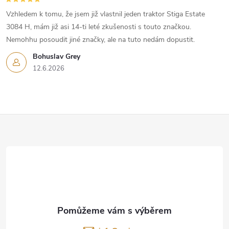
Vzhledem k tomu, že jsem již vlastnil jeden traktor Stiga Estate
3084 H, mám již asi 14-ti leté zkušenosti s touto značkou.
Nemohhu posoudit jiné značky, ale na tuto nedám dopustit.
Bohuslav Grey
12.6.2026
Z
á
p
a
t