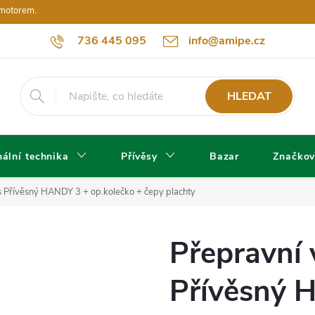
 motorem.
736 445 095
info@amipe.cz
HLEDAT
ální technika
Přívěsy
Bazar
Značkov
 Přívěsný HANDY 3 + op.kolečko + čepy plachty
Přepravní
Přívěsný 