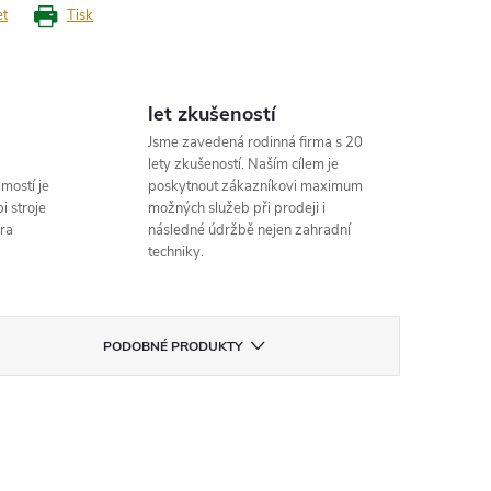
et
Tisk
let zkušeností
Jsme zavedená rodinná firma s 20
lety zkušeností. Naším cílem je
mostí je
poskytnout zákazníkovi maximum
i stroje
možných služeb při prodeji i
ra
následné údržbě nejen zahradní
techniky.
PODOBNÉ PRODUKTY