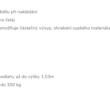
ilitu při nakládání
o čela)
 umožňuje částečný výsyp, shrabání sypkého materiálu
 podlahy až do výšky 1,53m
ž do 300 kg