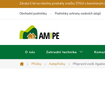
Přejít
Záruka 5 let na všechny produkty značky STIGA s benzínovým
na
Obchodní podmínky
Podmínky ochrany osobních údajů
obsah
O nás
Zahradní technika
Komun
Přívěsy
Autopřívěsy
Přepravní vozík Agados
Domů