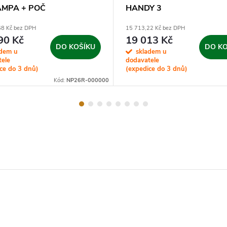
AMPA + POČ
HANDY 3
68 Kč bez DPH
15 713,22 Kč bez DPH
90 Kč
19 013 Kč
DO KOŠÍKU
DO KO
adem u
skladem u
tele
dodavatele
ce do 3 dnů)
(expedice do 3 dnů)
Kód:
NP26R-000000