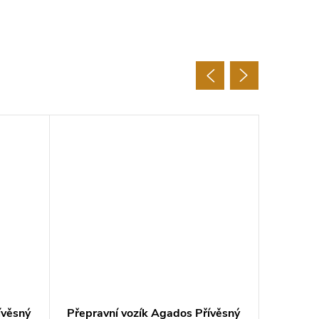
ívěsný
Přepravní vozík Agados Přívěsný
Přeprav