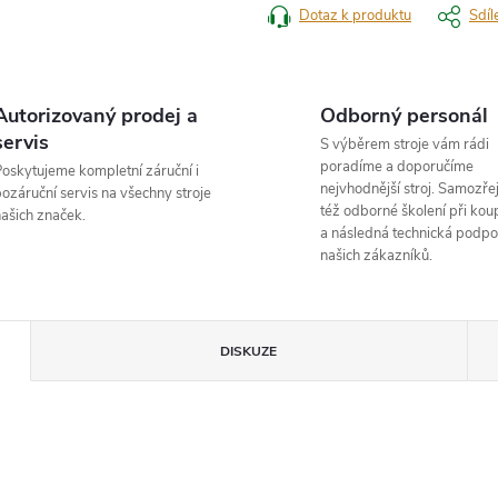
Dotaz k produktu
Sdíl
Autorizovaný prodej a
Odborný personál
servis
S výběrem stroje vám rádi
poradíme a doporučíme
oskytujeme kompletní záruční i
nejvhodnější stroj. Samozřej
ozáruční servis na všechny stroje
též odborné školení při koup
ašich značek.
a následná technická podpo
našich zákazníků.
DISKUZE