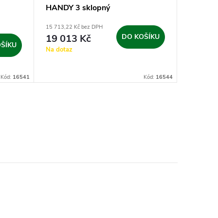
HANDY 3 sklopný
HANDY 3
op.kole
15 713,22 Kč bez DPH
15 509,92 
19 013 Kč
DO KOŠÍKU
18 76
ŠÍKU
Na dotaz
sklad
dodavatel
(expedice
Kód:
16541
Kód:
16544