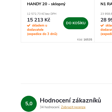
nic +
HANDY 20 - sklopný
N1 R
o
12 572,73 Kč bez DPH
23 958,
15 213 Kč
28 9
KOŠÍKU
DO KOŠÍKU
skladem u
skl
dodavatele
dodava
(expedice do 3 dnů)
(expedi
Kód:
16571
Kód:
16535
Hodnocení zákazníků
5,0
34 hodnocení
Zobrazit recenze