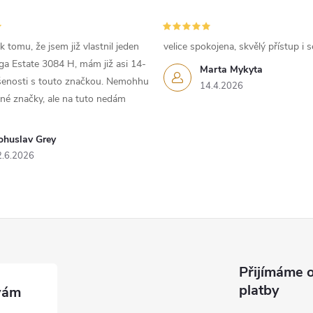
 tomu, že jsem již vlastnil jeden
velice spokojena, skvělý přístup i s
iga Estate 3084 H, mám již asi 14-
Marta Mykyta
ušenosti s touto značkou. Nemohhu
14.4.2026
iné značky, ale na tuto nedám
ohuslav Grey
2.6.2026
Přijímáme o
platby