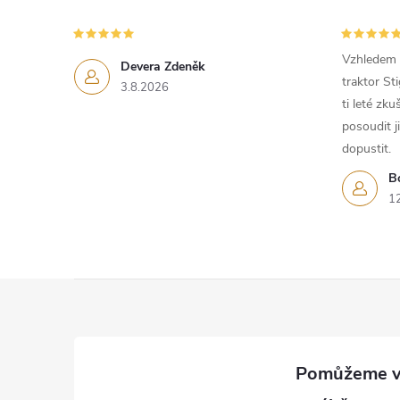
Vzhledem k
Devera Zdeněk
traktor St
3.8.2026
ti leté zk
posoudit j
dopustit.
B
1
Z
á
p