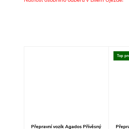
Nutnost osobního odběru v Bílém Újezdě!
Top pr
Přívěsný
Přepravní vozík Agados Přívěsný
Přepr