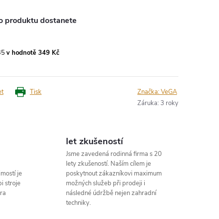
o produktu dostanete
35
v hodnotě 349 Kč
et
Tisk
Značka:
VeGA
Záruka
:
3 roky
let zkušeností
Jsme zavedená rodinná firma s 20
lety zkušeností. Naším cílem je
mostí je
poskytnout zákazníkovi maximum
i stroje
možných služeb při prodeji i
ra
následné údržbě nejen zahradní
techniky.