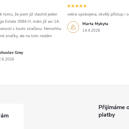
 tomu, že jsem již vlastnil jeden
velice spokojena, skvělý přístup i s
iga Estate 3084 H, mám již asi 14-
Marta Mykyta
ušenosti s touto značkou. Nemohhu
14.4.2026
iné značky, ale na tuto nedám
ohuslav Grey
2.6.2026
Přijímáme o
platby