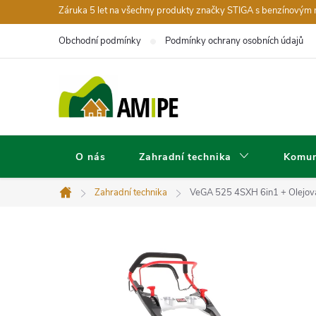
Přejít
Záruka 5 let na všechny produkty značky STIGA s benzínovým
na
Obchodní podmínky
Podmínky ochrany osobních údajů
obsah
O nás
Zahradní technika
Komun
Zahradní technika
VeGA 525 4SXH 6in1
+ Olejov
Domů