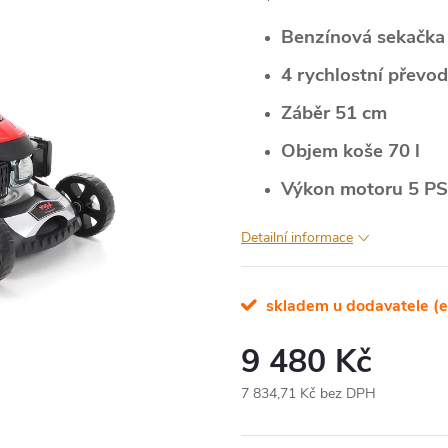
Benzínová sekačka
4 rychlostní převo
Záběr 51 cm
Objem koše 70 l
Výkon motoru 5 PS
Detailní informace
skladem u dodavatele (e
9 480 Kč
7 834,71 Kč bez DPH
Měrná
cena: