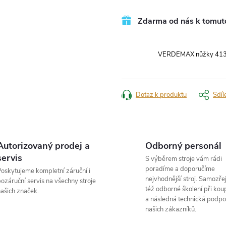
Zdarma od nás k tomut
VERDEMAX nůžky 41
Dotaz k produktu
Sdíl
Autorizovaný prodej a
Odborný personál
servis
S výběrem stroje vám rádi
poradíme a doporučíme
oskytujeme kompletní záruční i
nejvhodnější stroj. Samozřej
ozáruční servis na všechny stroje
též odborné školení při koup
ašich značek.
a následná technická podpo
našich zákazníků.