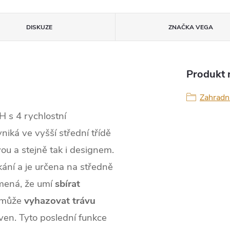
DISKUZE
ZNAČKA
VEGA
Produkt n
Zahradn
 s 4 rychlostní
niká ve vyšší střední třídě
u a stejně tak i designem.
ání a je určena na středně
amená, že umí
sbírat
o může
vyhazovat trávu
ven. Tyto poslední funkce