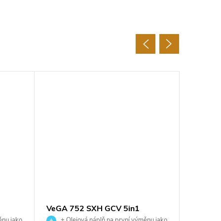
VeGA 752 SXH GCV 5in1
VeGA 5
ěnu jako
+ Olejová náplň na první výměnu jako
+ Ole