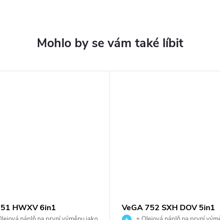
 51 HWXV 6in1
VeGA 752 SXH DOV 5in1
lejová náplň na první výměnu jako
+ Olejová náplň na první vým