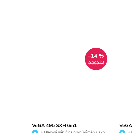
–14 %
9 390 Kč
VeGA 495 SXH 6in1
VeGA
ýměnu jako
+ Olejová náplň na první výměnu jako
+ O