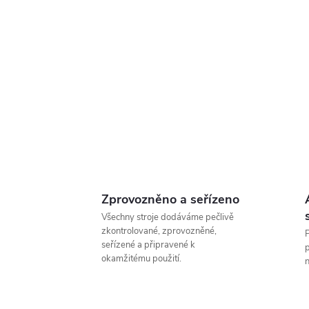
Zprovozněno a seřízeno
Všechny stroje dodáváme pečlivě
zkontrolované, zprovozněné,
P
seřízené a připravené k
p
okamžitému použití.
n