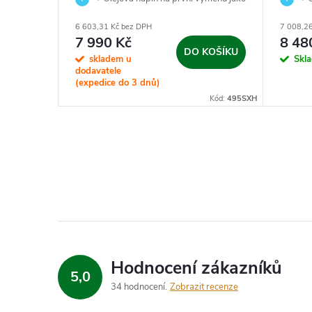
dárek.
dárek.
6 603,31 Kč bez DPH
7 008,2
KOŠÍKU
7 990 Kč
8 48
DO KOŠÍKU
skladem u
Skl
dodavatele
(expedice do 3 dnů)
d:
0151HWTV
Kód:
495SXH
Hodnocení zákazníků
5,0
34 hodnocení
Zobrazit recenze