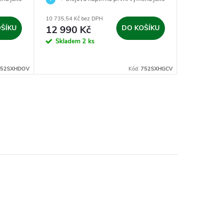
dárek.
dárek.
10 735,54 Kč bez DPH
7 842,98 K
ŠÍKU
12 990 Kč
DO KOŠÍKU
9 490
Skladem
2 ks
Sklad
752SXHDOV
Kód:
752SXHGCV