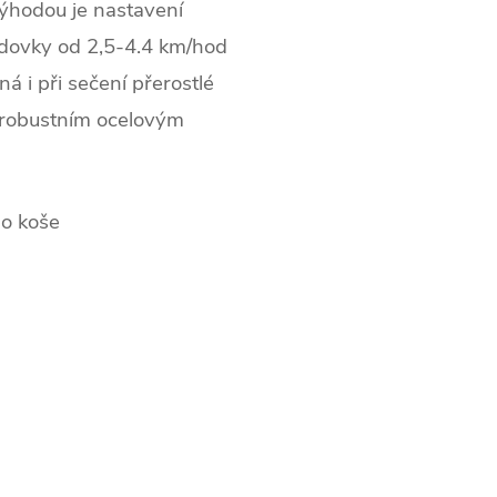
Výhodou je nastavení
odovky od 2,5-4.4 km/hod
á i při sečení přerostlé
 robustním ocelovým
do koše