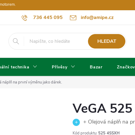
 motorem.
736 445 095
info@amipe.cz
HLEDAT
ální technika
Přívěsy
Bazar
Značkov
á náplň na první výměnu jako dárek.
VeGA 525
+ Olejová náplň na pr
Kód produktu:
525 4SSXH