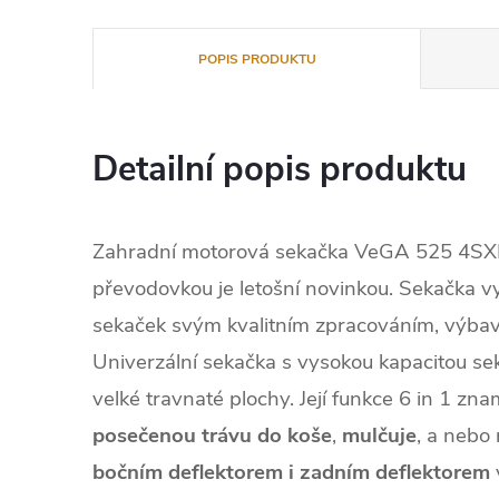
POPIS PRODUKTU
Detailní popis produktu
Zahradní motorová sekačka VeGA 525 4SXH
převodovkou je letošní novinkou. Sekačka vy
sekaček svým kvalitním zpracováním, výbavo
Univerzální sekačka s vysokou kapacitou sek
velké travnaté plochy. Její funkce 6 in 1 zn
posečenou trávu do k
oše
,
mulčuje
, a neb
bočním deflektorem i zadním deflektorem