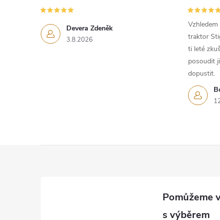
Vzhledem k
Devera Zdeněk
traktor St
3.8.2026
ti leté zk
posoudit j
dopustit.
B
1
Z
á
p