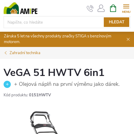
Přejít
NÁKUPNÍ
KOŠÍK
na
obsah
HLEDAT
Záruka 5 let na všechny produkty značky STIGA s benzínovým
motorem.
Zahradní technika
VeGA 51 HWTV 6in1
+ Olejová náplň na první výměnu jako dárek.
Kód produktu:
0151HWTV