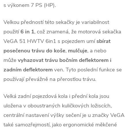
s výkonem 7 PS (HP).
Velkou předností této sekačky je variabilnost
použití
6 in 1
, což znamená, že motorová sekačka
VeGA 51 HWTV 6in1 s pojezdem umí
sbírat
posečenou trávu do k
oše
,
mulčuje
, a nebo
může
vyhazovat trávu bočním deflektorem i
zadním deflektorem
ven. Tyto poslední funkce se
používají převážně na přerostlou trávu.
Velká zadní pojezdová kola i přední kola jsou
uložena v oboustraných kuličkových ložiscích,
centrální nastavení výšky sečení je u značky VeGA
také samozřejmostí, jako ergonomické měkčené