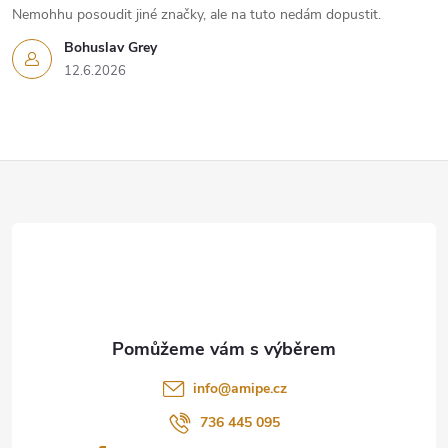
Nemohhu posoudit jiné značky, ale na tuto nedám dopustit.
Bohuslav Grey
12.6.2026
Z
á
p
a
t
info
@
amipe.cz
í
736 445 095