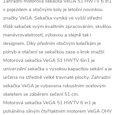
Zahradní motorová sekačka VeGA 51 HWTV 6 in1
s pojezdem a otočnými koly je letošní novinkou
značky VeGA. Sekačka vyniká ve vyšší střední
třídě sekaček svým kvalitním zpracováním, skvělou
manévrovatelností, výbavou a stejně tak i
designem. Díky předním otočným kolečkám je
pohyb a otáčení se sekačkou zase o krok snažší.
Motorová sekačka VeGA 51 HWTV 6in1 je
univerzální sekačka s vysokou kapacitou sekání a je
určena na středně velké travnaté plochy. Zahradní
sekačka VeGA je vybavena robustním ocelovým
skeletem se záběrem sečení 51 cm.
Motorová sekačka VeGA 51 HWTV 6 in1 je
poháněna silným čtyřtaktním motorem VeGA OHV