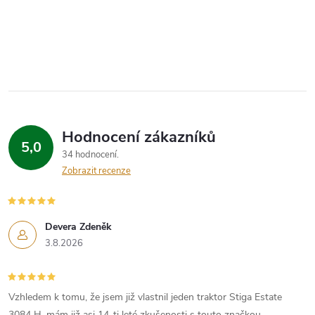
Hodnocení zákazníků
5,0
34 hodnocení
Zobrazit recenze
Devera Zdeněk
3.8.2026
Vzhledem k tomu, že jsem již vlastnil jeden traktor Stiga Estate
3084 H, mám již asi 14-ti leté zkušenosti s touto značkou.