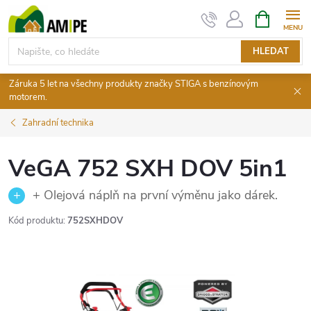
Přejít
NÁKUPNÍ
KOŠÍK
na
obsah
HLEDAT
Záruka 5 let na všechny produkty značky STIGA s benzínovým
motorem.
Zahradní technika
VeGA 752 SXH DOV 5in1
+ Olejová náplň na první výměnu jako dárek.
Kód produktu:
752SXHDOV