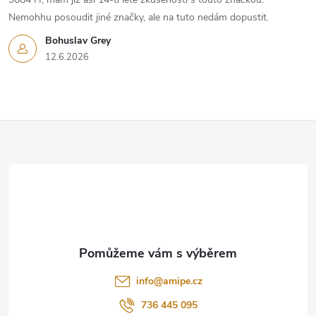
Nemohhu posoudit jiné značky, ale na tuto nedám dopustit.
Bohuslav Grey
12.6.2026
Z
á
p
a
t
info
@
amipe.cz
í
736 445 095