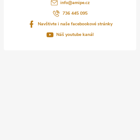
t
info
@
amipe.cz
í
736 445 095
Navštivte i naše facebookové stránky
Náš youtube kanál