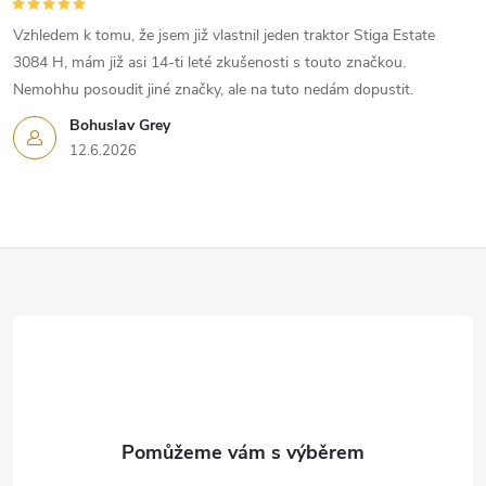
Vzhledem k tomu, že jsem již vlastnil jeden traktor Stiga Estate
3084 H, mám již asi 14-ti leté zkušenosti s touto značkou.
Nemohhu posoudit jiné značky, ale na tuto nedám dopustit.
Bohuslav Grey
12.6.2026
Z
á
p
a