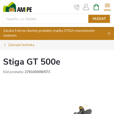
Přejít
NÁKUPNÍ
KOŠÍK
na
obsah
HLEDAT
Záruka 5 let na všechny produkty značky STIGA s benzínovým
motorem.
Zahradní technika
Stiga GT 500e
Kód produktu:
278100008/ST3