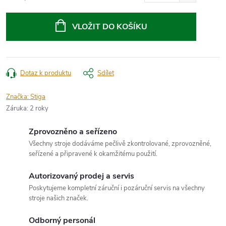
Měrná
cena:
VLOŽIT DO KOŠÍKU
Dotaz k produktu
Sdílet
Značka:
Stiga
Záruka
:
2 roky
Zprovozněno a seřízeno
Všechny stroje dodáváme pečlivě zkontrolované, zprovozněné,
seřízené a připravené k okamžitému použití.
Autorizovaný prodej a servis
Poskytujeme kompletní záruční i pozáruční servis na všechny
stroje našich značek.
Odborný personál