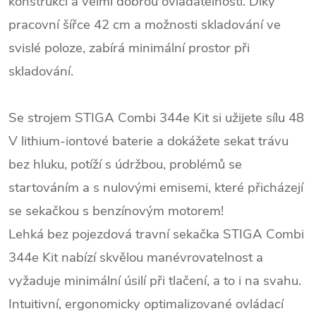
konstrukcí a velmi dobrou ovladatelností. Díky
pracovní šířce 42 cm a možnosti skladování ve
svislé poloze, zabírá minimální prostor při
skladování.
Se strojem STIGA Combi 344e Kit si užijete sílu 48
V lithium-iontové baterie a dokážete sekat trávu
bez hluku, potíží s údržbou, problémů se
startováním a s nulovými emisemi, které přicházejí
se sekačkou s benzínovým motorem!
Lehká bez pojezdová travní sekačka STIGA Combi
344e Kit nabízí skvělou manévrovatelnost a
vyžaduje minimální úsilí při tlačení, a to i na svahu.
Intuitivní, ergonomicky optimalizované ovládací