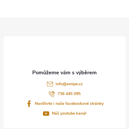
Z
á
p
a
t
info
@
amipe.cz
í
736 445 095
Navštivte i naše facebookové stránky
Náš youtube kanál