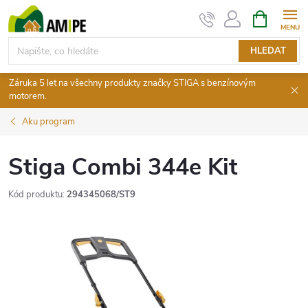
Přejít
NÁKUPNÍ
KOŠÍK
na
obsah
HLEDAT
Záruka 5 let na všechny produkty značky STIGA s benzínovým
motorem.
Aku program
Stiga Combi 344e Kit
Kód produktu:
294345068/ST9