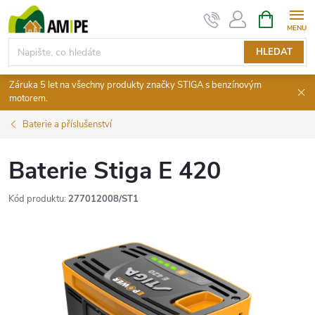
Přejít
NÁKUPNÍ
KOŠÍK
na
obsah
HLEDAT
Záruka 5 let na všechny produkty značky STIGA s benzínovým
motorem.
Baterie a příslušenství
Baterie Stiga E 420
Kód produktu:
277012008/ST1