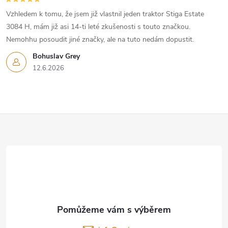
Vzhledem k tomu, že jsem již vlastnil jeden traktor Stiga Estate
3084 H, mám již asi 14-ti leté zkušenosti s touto značkou.
Nemohhu posoudit jiné značky, ale na tuto nedám dopustit.
Bohuslav Grey
12.6.2026
Z
á
p
a
t