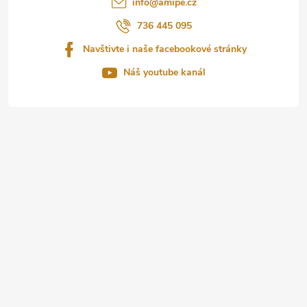
info
@
amipe.cz
í
736 445 095
Navštivte i naše facebookové stránky
Náš youtube kanál