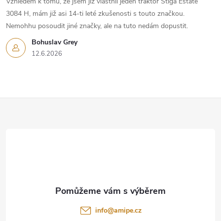
Vzhledem k tomu, že jsem již vlastnil jeden traktor Stiga Estate
3084 H, mám již asi 14-ti leté zkušenosti s touto značkou.
Nemohhu posoudit jiné značky, ale na tuto nedám dopustit.
Bohuslav Grey
12.6.2026
Z
á
p
a
t
info
@
amipe.cz