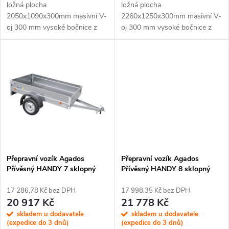
u
u
ložná plocha
ložná plocha
2050x1090x300mm masivní V-
2260x1250x300mm masivní V-
k
oj 300 mm vysoké bočnice z
oj 300 mm vysoké bočnice z
k
plechu s...
plechu s...
t
t
ů
ů
Přepravní vozík Agados
Přepravní vozík Agados
Přívěsný HANDY 7 sklopný
Přívěsný HANDY 8 sklopný
17 286,78 Kč bez DPH
17 998,35 Kč bez DPH
20 917 Kč
21 778 Kč
skladem u dodavatele
skladem u dodavatele
(expedice do 3 dnů)
(expedice do 3 dnů)