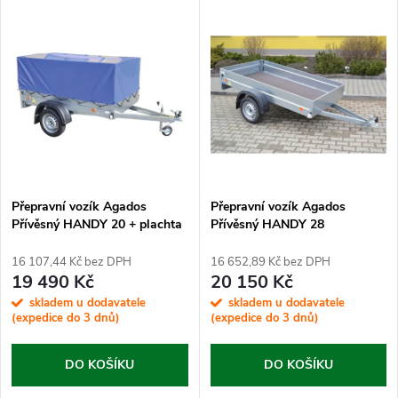
V
Nejprodávanější
z
ý
Abecedně
e
p
n
i
í
s
p
Přepravní vozík Agados
Přepravní vozík Agados
Přívěsný HANDY 20 + plachta
Přívěsný HANDY 28
p
0,83 + op. kolečko
r
16 107,44 Kč bez DPH
16 652,89 Kč bez DPH
r
19 490 Kč
20 150 Kč
o
skladem u dodavatele
skladem u dodavatele
o
(expedice do 3 dnů)
(expedice do 3 dnů)
d
d
DO KOŠÍKU
DO KOŠÍKU