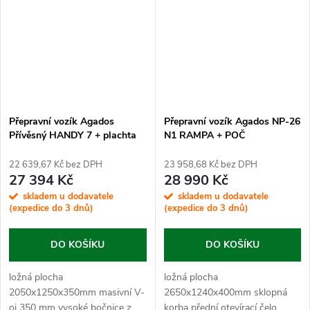
Přepravní vozík Agados
Přepravní vozík Agados NP-26
Přívěsný HANDY 7 + plachta
N1 RAMPA + POČ
1,33 m + op. kolečko
22 639,67 Kč bez DPH
23 958,68 Kč bez DPH
27 394 Kč
28 990 Kč
skladem u dodavatele
skladem u dodavatele
(expedice do 3 dnů)
(expedice do 3 dnů)
DO KOŠÍKU
DO KOŠÍKU
ložná plocha
ložná plocha
2050x1250x350mm masivní V-
2650x1240x400mm sklopná
oj 350 mm vysoké bočnice z
korba přední otevírací čelo