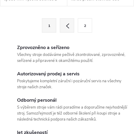
plechu s...
O
S
1
2
t
v
r
l
á
Zprovozněno a seřízeno
n
Všechny stroje dodáváme pečlivě zkontrolované, zprovozněné,
á
seřízené a připravené k okamžitému použití.
k
d
o
Autorizovaný prodej a servis
v
a
Poskytujeme kompletní záruční i pozáruční servis na všechny
stroje našich značek.
á
c
n
Odborný personál
í
í
S výběrem stroje vám rádi poradíme a doporučíme nejvhodnější
stroj. Samozřejmostí je též odborné školení při koupi stroje a
p
následná technická podpora našich zákazníků.
r
let zkušeností