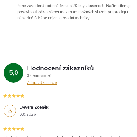
Jsme zavedená rodinná firma s 20 lety zkušeností. Naším cílem je
v
poskytnout zákazníkovi maximum možných služeb při prodeji i
následné údržbě nejen zahradní techniky.
k
y
v
ý
Hodnocení zákazníků
p
5,0
34 hodnocení
i
Zobrazit recenze
s
u
Devera Zdeněk
3.8.2026