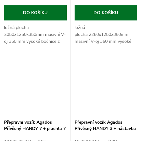
DO KOŠÍKU
DO KOŠÍKU
ložná plocha
ložná
2050x1250x350mm masivní V-
plocha 2260x1250x350mm
oj 350 mm vysoké bočnice z
masivní V-oj 350 mm vysoké
plechu s...
bočnice z...
Přepravní vozík Agados
Přepravní vozík Agados
Přívěsný HANDY 7 + plachta 7
Přívěsný HANDY 3 + nástavba
cm + op. kolečko
bočnic + plachta 7 cm +