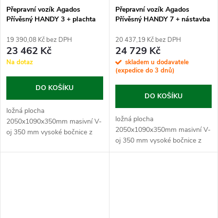
Přepravní vozík Agados
Přepravní vozík Agados
Přívěsný HANDY 3 + plachta
Přívěsný HANDY 7 + nástavba
0,88 m + op.kolečko
bočnic + plachta 7 cm +
op.kolečko
19 390,08 Kč bez DPH
20 437,19 Kč bez DPH
23 462 Kč
24 729 Kč
Na dotaz
skladem u dodavatele
(expedice do 3 dnů)
DO KOŠÍKU
DO KOŠÍKU
ložná plocha
ložná plocha
2050x1090x350mm masivní V-
2050x1090x350mm masivní V-
oj 350 mm vysoké bočnice z
oj 350 mm vysoké bočnice z
plechu s...
plechu s...