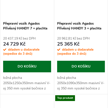
Přepravní vozík Agados
Přepravní vozík Agados
Přívěsný HANDY 7 + plachta
Přívěsný HANDY 3 + plachta
0,88 m + op. kolečko
1,33 m + op.kolečko
20 437,19 Kč bez DPH
20 962,81 Kč bez DPH
24 729 Kč
25 365 Kč
skladem u dodavatele
skladem u dodavatele
(expedice do 3 dnů)
(expedice do 3 dnů)
DO KOŠÍKU
DO KOŠÍKU
ložná plocha
ložná plocha
2050x1250x350mm masivní V-
2050x1090x350mm masivní V-
oj 350 mm vysoké bočnice z
oj 350 mm vysoké bočnice z
plechu s...
plechu s...
Top produkt