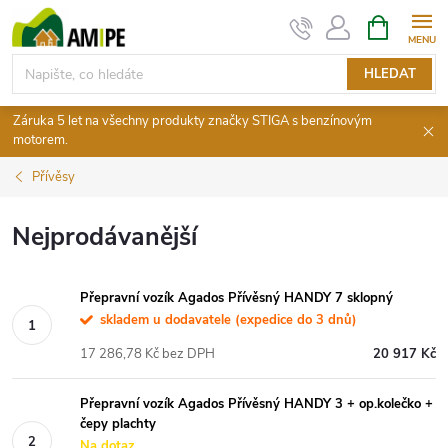
Přejít
NÁKUPNÍ
KOŠÍK
na
obsah
HLEDAT
Záruka 5 let na všechny produkty značky STIGA s benzínovým
motorem.
Přívěsy
Nejprodávanější
Přepravní vozík Agados Přívěsný HANDY 7 sklopný
skladem u dodavatele (expedice do 3 dnů)
17 286,78 Kč bez DPH
20 917 Kč
Přepravní vozík Agados Přívěsný HANDY 3 + op.kolečko +
čepy plachty
Na dotaz