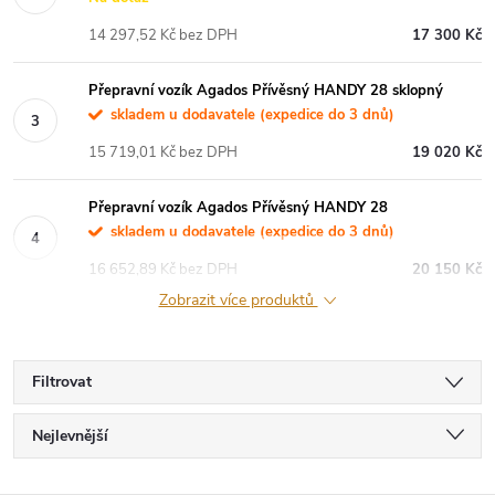
14 297,52 Kč bez DPH
17 300 Kč
Přepravní vozík Agados Přívěsný HANDY 28 sklopný
skladem u dodavatele (expedice do 3 dnů)
15 719,01 Kč bez DPH
19 020 Kč
Přepravní vozík Agados Přívěsný HANDY 28
skladem u dodavatele (expedice do 3 dnů)
16 652,89 Kč bez DPH
20 150 Kč
Zobrazit více produktů
Filtrovat
Ř
Nejlevnější
a
Nejdražší