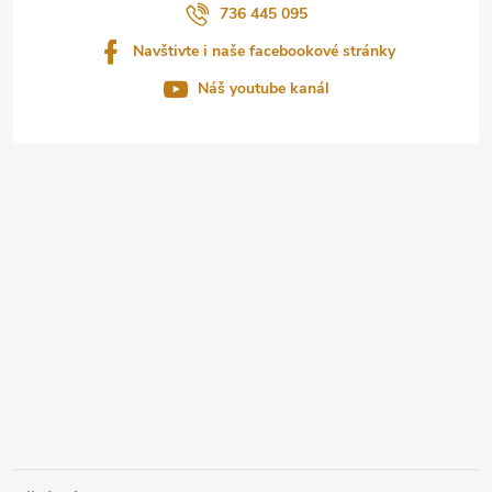
í
736 445 095
Navštivte i naše facebookové stránky
Náš youtube kanál