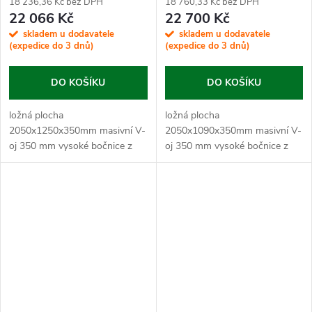
op.kolečko
18 236,36 Kč bez DPH
18 760,33 Kč bez DPH
22 066 Kč
22 700 Kč
skladem u dodavatele
skladem u dodavatele
(expedice do 3 dnů)
(expedice do 3 dnů)
DO KOŠÍKU
DO KOŠÍKU
ložná plocha
ložná plocha
2050x1250x350mm masivní V-
2050x1090x350mm masivní V-
oj 350 mm vysoké bočnice z
oj 350 mm vysoké bočnice z
plechu s...
plechu s...