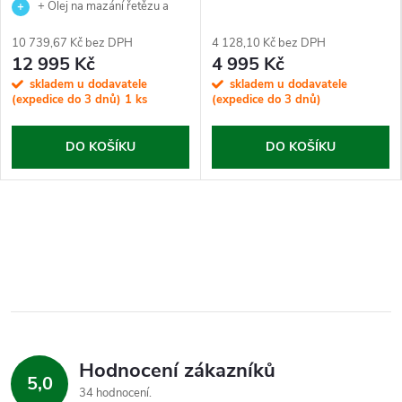
+ Olej na mazání řetězu a
míchací nádobka ZDARMA!!!
10 739,67 Kč bez DPH
4 128,10 Kč bez DPH
Zprovoznění a zaškolení
12 995 Kč
4 995 Kč
samozřejmostí.
skladem u dodavatele
skladem u dodavatele
(expedice do 3 dnů)
1 ks
(expedice do 3 dnů)
DO KOŠÍKU
DO KOŠÍKU
Hodnocení zákazníků
5,0
34 hodnocení