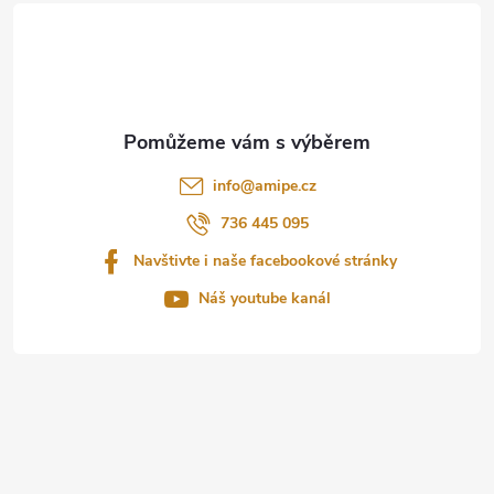
á
p
a
t
info
@
amipe.cz
í
736 445 095
Navštivte i naše facebookové stránky
Náš youtube kanál