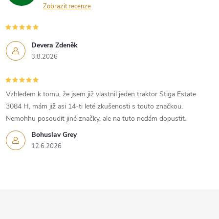
Zobrazit recenze
Devera Zdeněk
3.8.2026
Vzhledem k tomu, že jsem již vlastnil jeden traktor Stiga Estate
3084 H, mám již asi 14-ti leté zkušenosti s touto značkou.
Nemohhu posoudit jiné značky, ale na tuto nedám dopustit.
Bohuslav Grey
12.6.2026
Z