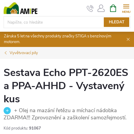
Přejít
NÁKUPNÍ
KOŠÍK
na
obsah
HLEDAT
Záruka 5 let na všechny produkty značky STIGA s benzínovým
motorem.
Vyvětvovací pily
Sestava Echo PPT-2620ES
a PPA-AHHD - Vystavený
kus
+ Olej na mazání řetězu a míchací nádobka
ZDARMA!!! Zprovoznění a zaškolení samozřejmostí.
Kód produktu:
91067