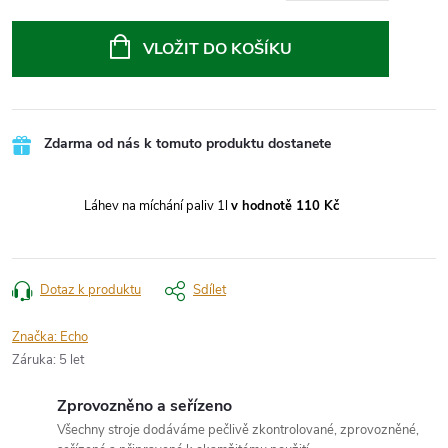
Měrná
cena:
VLOŽIT DO KOŠÍKU
Zdarma od nás k tomuto produktu dostanete
Láhev na míchání paliv 1l
v hodnotě 110 Kč
Dotaz k produktu
Sdílet
Značka:
Echo
Záruka
:
5 let
Zprovozněno a seřízeno
Všechny stroje dodáváme pečlivě zkontrolované, zprovozněné,