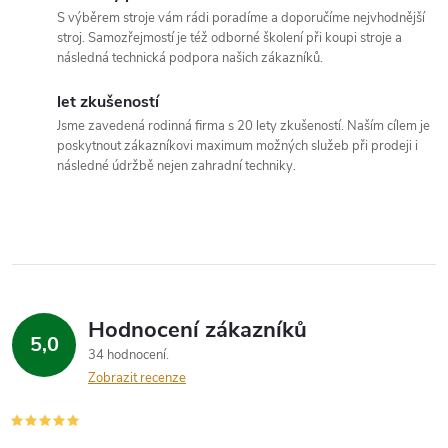
c
S výběrem stroje vám rádi poradíme a doporučíme nejvhodnější
stroj. Samozřejmostí je též odborné školení při koupi stroje a
í
následná technická podpora našich zákazníků.
p
let zkušeností
Jsme zavedená rodinná firma s 20 lety zkušeností. Naším cílem je
r
poskytnout zákazníkovi maximum možných služeb při prodeji i
následné údržbě nejen zahradní techniky.
v
k
y
v
Hodnocení zákazníků
ý
5,0
34 hodnocení
p
Zobrazit recenze
i