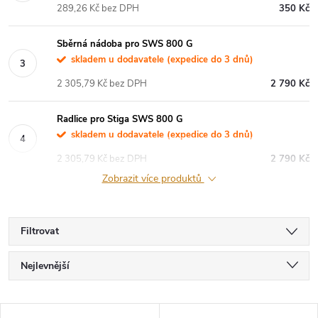
289,26 Kč bez DPH
350 Kč
Sběrná nádoba pro SWS 800 G
skladem u dodavatele (expedice do 3 dnů)
2 305,79 Kč bez DPH
2 790 Kč
Radlice pro Stiga SWS 800 G
skladem u dodavatele (expedice do 3 dnů)
2 305,79 Kč bez DPH
2 790 Kč
Zobrazit více produktů
Filtrovat
Ř
Nejlevnější
a
Nejdražší