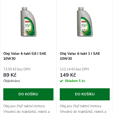
V
Nejprodávanější
z
ý
Abecedně
e
p
n
i
í
s
p
Olej Valar 4-takt 0,6 l SAE
Olej Valar 4-takt 1 l SAE
10W30
10W30
p
r
73,55 Kč bez DPH
123,14 Kč bez DPH
r
89 Kč
149 Kč
o
Objednáno
Skladem
5 ks
o
d
DO KOŠÍKU
DO KOŠÍKU
d
u
Olej pro čtyř taktní motory
Olej pro čtyř taktní motory
Vhodný do traktůrků, riderů a
Vhodný do traktůrků, riderů a