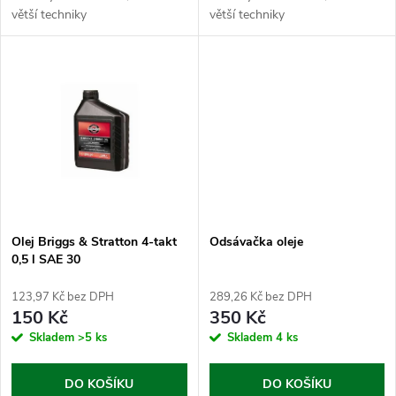
u
k
větší techniky
větší techniky
k
t
t
ů
ů
Olej Briggs & Stratton 4-takt
Odsávačka oleje
0,5 l SAE 30
123,97 Kč bez DPH
289,26 Kč bez DPH
150 Kč
350 Kč
Skladem
>5 ks
Skladem
4 ks
DO KOŠÍKU
DO KOŠÍKU