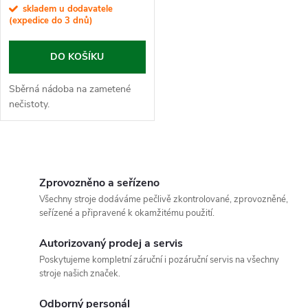
skladem u dodavatele
(expedice do 3 dnů)
DO KOŠÍKU
Sběrná nádoba na zametené
nečistoty.
O
v
Zprovozněno a seřízeno
Všechny stroje dodáváme pečlivě zkontrolované, zprovozněné,
l
seřízené a připravené k okamžitému použití.
á
Autorizovaný prodej a servis
Poskytujeme kompletní záruční i pozáruční servis na všechny
d
stroje našich značek.
a
Odborný personál