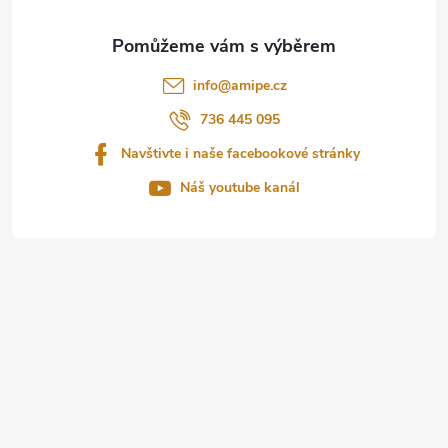
a
t
info
@
amipe.cz
í
736 445 095
Navštivte i naše facebookové stránky
Náš youtube kanál