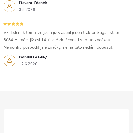
s
Devera Zdeněk
3.8.2026
u
Vzhledem k tomu, že jsem již vlastnil jeden traktor Stiga Estate
3084 H, mám již asi 14-ti leté zkušenosti s touto značkou.
Nemohhu posoudit jiné značky, ale na tuto nedám dopustit.
Bohuslav Grey
12.6.2026
Z
á
p