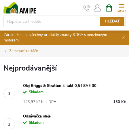
Přejít
NÁKUPNÍ
KOŠÍK
na
obsah
HLEDAT
Záruka 5 let na všechny produkty značky STIGA s benzínovým
motorem.
Zametací kartáče
Nejprodávanější
Olej Briggs & Stratton 4-takt 0,5 l SAE 30
Skladem
123,97 Kč bez DPH
150 Kč
Odsávačka oleje
Skladem