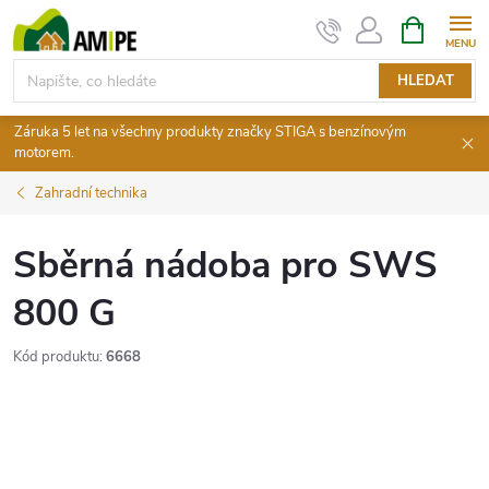
Přejít
NÁKUPNÍ
KOŠÍK
na
obsah
HLEDAT
Záruka 5 let na všechny produkty značky STIGA s benzínovým
motorem.
Zahradní technika
Sběrná nádoba pro SWS
800 G
Kód produktu:
6668