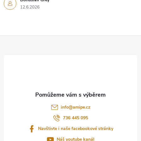
12.6.2026
Z
á
p
a
t
info
@
amipe.cz
í
736 445 095
Navštivte i naše facebookové stránky
Náš youtube kanál