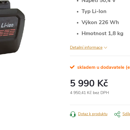
Napětí 50,4 V
Typ Li-lon
Výkon 226 Wh
Hmotnost 1,8 kg
Detailní informace
skladem u dodavatele (e
5 990 Kč
4 950,41 Kč bez DPH
Měrná
cena:
Dotaz k produktu
Sdíl