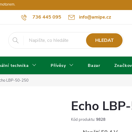
 motorem.
736 445 095
info@amipe.cz
HLEDAT
ální technika
Přívěsy
Bazar
Značkov
cho LBP-50-250
Echo LBP
Kód produktu:
9828