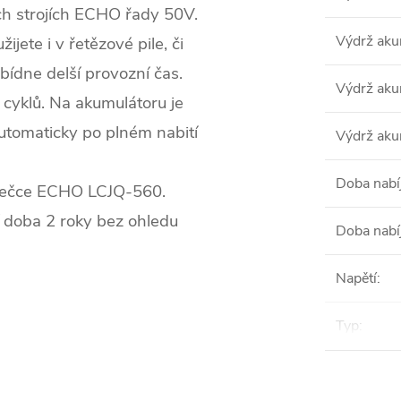
h strojích ECHO řady 50V.
Výdrž aku
jete i v řetězové pile, či
bídne delší provozní čas.
Výdrž aku
 cyklů. Na akumulátoru je
 automaticky po plném nabití
Výdrž aku
Doba nabí
íječce ECHO LCJQ-560.
 doba 2 roky bez ohledu
Doba nabí
Napětí
:
Typ
: