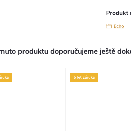
Produkt n
Echo
muto produktu doporučujeme ještě dok
áruka
5 let záruka