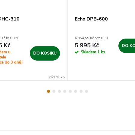
 DHC-310
Echo DPB-600
1 Kč bez DPH
4 954,55 Kč bez DPH
5 Kč
5 995 Kč
DO KO
adem u
Skladem
1 ks
DO KOŠÍKU
tele
ce do 3 dnů)
Kód:
9825