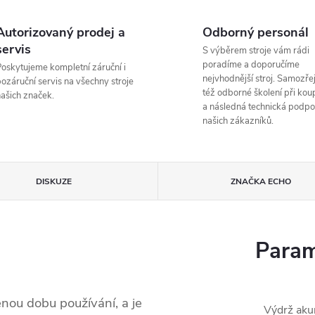
Autorizovaný prodej a
Odborný personál
servis
S výběrem stroje vám rádi
poradíme a doporučíme
oskytujeme kompletní záruční i
nejvhodnější stroj. Samozřej
ozáruční servis na všechny stroje
též odborné školení při koup
ašich značek.
a následná technická podpo
našich zákazníků.
DISKUZE
ZNAČKA
ECHO
Param
enou dobu používání, a je
Výdrž aku