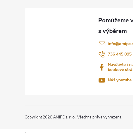
á
p
a
info
@
amipe.
t
736 445 095
Navštivte i n
í
bookové strá
Náš youtube 
Copyright 2026
AMIPE s. r. o.
. Všechna práva vyhrazena.