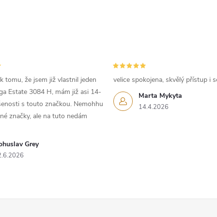
 tomu, že jsem již vlastnil jeden
velice spokojena, skvělý přístup i s
iga Estate 3084 H, mám již asi 14-
Marta Mykyta
ušenosti s touto značkou. Nemohhu
14.4.2026
iné značky, ale na tuto nedám
ohuslav Grey
2.6.2026