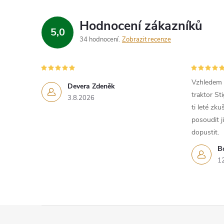
Hodnocení zákazníků
5,0
34 hodnocení
Zobrazit recenze
Vzhledem k
Devera Zdeněk
traktor St
3.8.2026
ti leté zk
posoudit j
dopustit.
B
1
Z