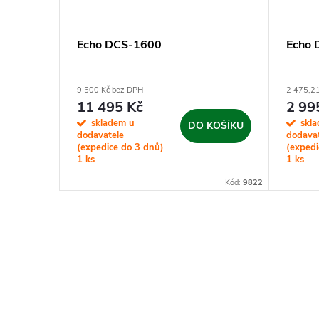
Echo DCS-1600
Echo
9 500 Kč bez DPH
2 475,2
11 495 Kč
2 99
KOŠÍKU
skladem u
skl
DO KOŠÍKU
dodavatele
dodava
(expedice do 3 dnů)
(expedi
1 ks
1 ks
Kód:
9947
Kód:
9822