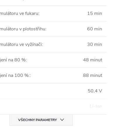
mulátoru ve fukaru
:
15 min
mulátoru v plotostřihu
:
60 min
mulátoru ve vyžínači
:
30 min
jení na 80 %
:
48 minut
jení na 100 %:
:
88 minut
50,4 V
Li-Ion
VŠECHNY PARAMETRY