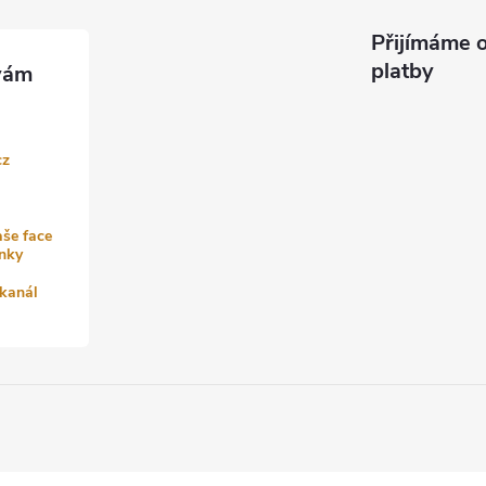
Přijímáme o
platby
cz
aše face
nky
kanál