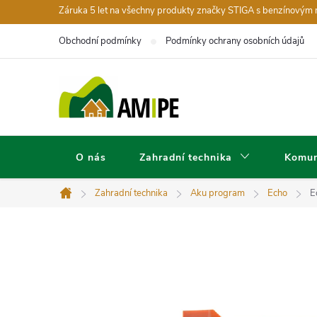
Přejít
Záruka 5 let na všechny produkty značky STIGA s benzínovým
na
Obchodní podmínky
Podmínky ochrany osobních údajů
obsah
O nás
Zahradní technika
Komun
Zahradní technika
Aku program
Echo
E
Domů