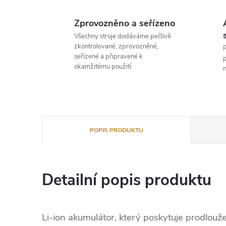
Zprovozněno a seřízeno
Všechny stroje dodáváme pečlivě
zkontrolované, zprovozněné,
P
seřízené a připravené k
p
okamžitému použití.
n
POPIS PRODUKTU
Detailní popis produktu
Li-ion akumulátor, který poskytuje prodlouž