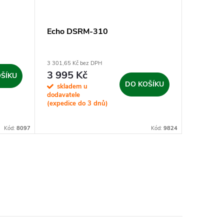
Echo DSRM-310
ECHO D
3 301,65 Kč bez DPH
8 260,33 K
3 995 Kč
9 995
ŠÍKU
DO KOŠÍKU
skladem u
Sklad
dodavatele
(expedice do 3 dnů)
Kód:
8097
Kód:
9824