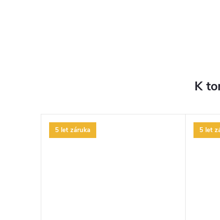
K to
5 let záruka
5 let z