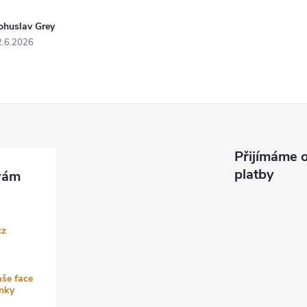
ohuslav Grey
2.6.2026
Přijímáme o
platby
cz
aše face
nky