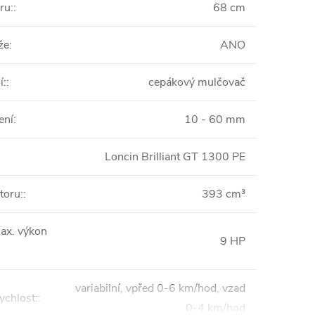
ru:
:
68 cm
že
:
ANO
í:
:
cepákový mulčovač
ení
:
10 - 60 mm
Loncin Brilliant GT 1300 PE
toru:
:
393 cm³
ax. výkon
9 HP
variabilní, vpřed 0-6 km/hod, vzad
ychlost:
:
0-4 km/hod