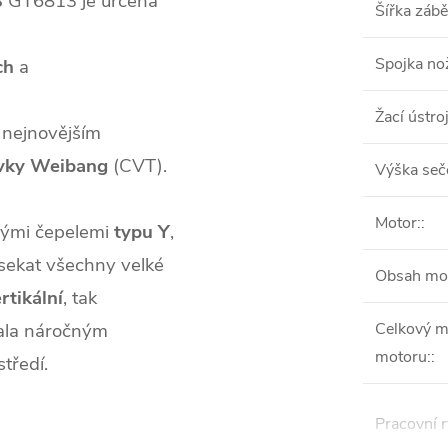
B
GT6813 je určena
Šířka zábě
Spojka no
ch
a
Žací ústroj
 nejnovějším
vky
Weibang
(CVT).
Výška seč
Motor:
:
vými čepelemi
typu
Y
,
sekat všechny velké
Obsah mo
rtikální
, tak
ala náročným
Celkový m
motoru:
:
tředí.
Pracovní r