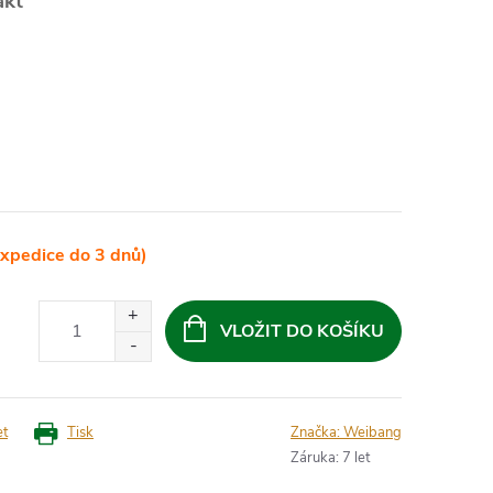
akt
xpedice do 3 dnů)
VLOŽIT DO KOŠÍKU
et
Tisk
Značka:
Weibang
Záruka
:
7 let