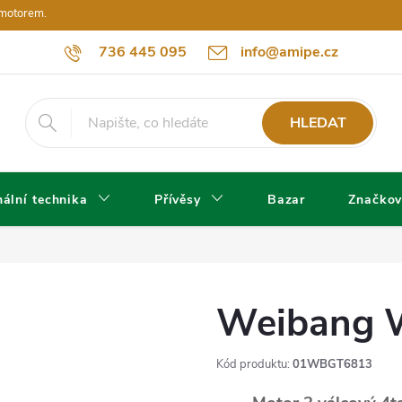
 motorem.
736 445 095
info@amipe.cz
HLEDAT
ální technika
Přívěsy
Bazar
Značkov
Weibang 
Kód produktu:
01WBGT6813