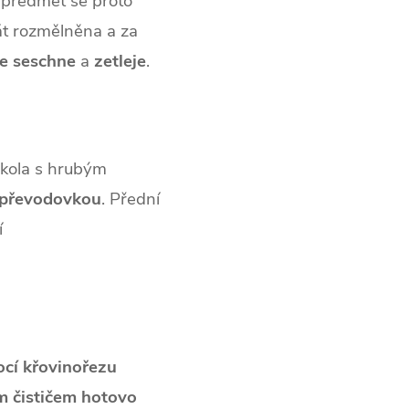
 předmět se proto
rát rozmělněna a za
le
seschne
a
zetleje
.
 kola s hrubým
převodovkou
. Přední
í
ocí křovinořezu
m čističem hotovo