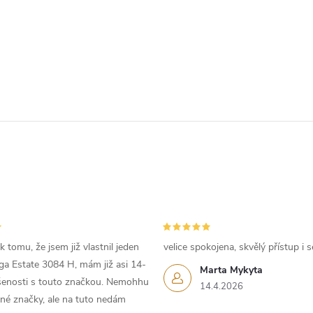
 tomu, že jsem již vlastnil jeden
velice spokojena, skvělý přístup i s
iga Estate 3084 H, mám již asi 14-
Marta Mykyta
ušenosti s touto značkou. Nemohhu
14.4.2026
iné značky, ale na tuto nedám