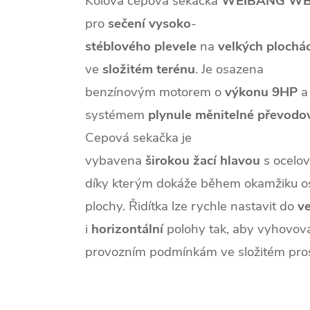
Kolová cepová sekačka
WEIBANG
W
pro
sečení
vysoko
-
stéblového
plevele
na
velkých
plochá
ve
složitém
terénu
. Je osazena
benzínovým motorem o
výkonu
9HP
a
systémem
plynule
měnitelné
převodo
Cepová sekačka je
vybavena
širokou
žací
hlavou
s ocelo
díky kterým dokáže během okamžiku o
plochy. Řidítka lze rychle nastavit do
ve
i
horizontální
polohy tak, aby vyhovov
provozním podmínkám ve složitém pros