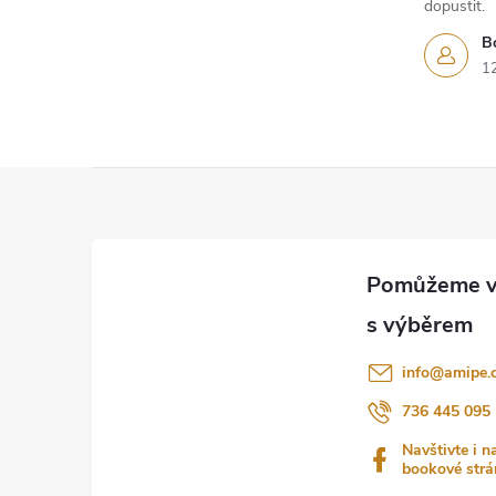
dopustit.
B
1
Z
á
p
a
info
@
amipe.
t
736 445 095
Navštivte i n
í
bookové strá