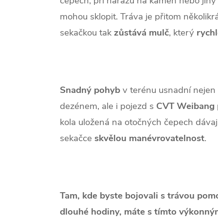
čepech, při nárazu na kámen nebo jiný
mohou sklopit. Tráva je přitom několik
sekačkou tak
zůstává
mulč
, který
rych
Snadný
pohyb
v terénu usnadní nejen
dezénem, ale i pojezd s
CVT
Weibang
kola uložená na otočných čepech dávaj
sekačce
skvělou
manévrovatelnost
.
Tam, kde byste bojovali s trávou pom
dlouhé hodiny, máte s tímto výkonný