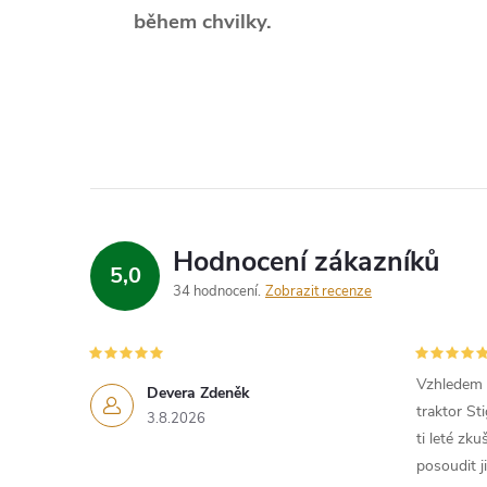
během chvilky.
Hodnocení zákazníků
5,0
34 hodnocení
Zobrazit recenze
Vzhledem k
Devera Zdeněk
traktor St
3.8.2026
ti leté zk
posoudit j