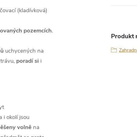
čovací (kladívková)
žovaných
pozemcích
.
Produkt n
žů
uchycených na
Zahradn
 trávu,
poradí
si
i
yt
 i okolí jsou
věšeny
volně
na