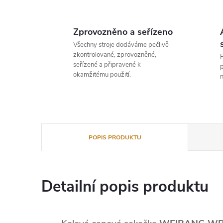
Zprovozněno a seřízeno
Všechny stroje dodáváme pečlivě
zkontrolované, zprovozněné,
P
seřízené a připravené k
p
okamžitému použití.
n
POPIS PRODUKTU
Detailní popis produktu