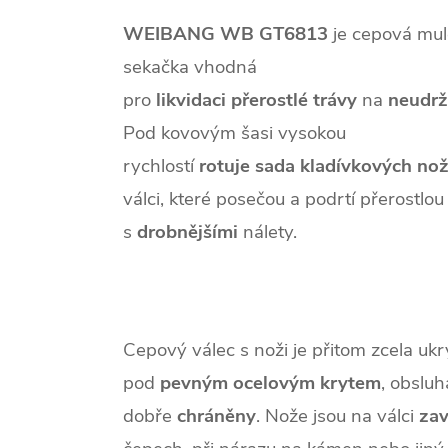
WEIBANG
WB
GT6813
je cepová mul
sekačka vhodná
pro
likvidaci
přerostlé
trávy
na
neudr
Pod kovovým šasi vysokou
rychlostí
rotuje
sada
kladívkových
no
válci, které posečou a podrtí přerostlou
s
drobnějšími
nálety.
Cepový válec s noži je přitom zcela ukr
pod
pevným
ocelovým
krytem
, obsluha
dobře
chráněny
. Nože jsou na válci
za