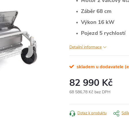
Motor 2 válcový 4t
Záběr 68 cm
Výkon 16 kW
Pojezd 5 rychlostí
Detailní informace
skladem u dodavatele (e
82 990 Kč
68 586,78 Kč bez DPH
Měrná
cena:
Dotaz k produktu
Sdíl