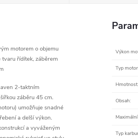
Param
ovým motorem o objemu
Výkon mo
 tvaru řídítek, záběrem
Typ moto
em
Hmotnost
baven 2-taktním
ířkou záběru 45 cm.
Obsah
:
 motoru) umožňuje snadné
řebení a delší výkon.
Maximální
 konstrukcí a vyváženým
Typ karbu