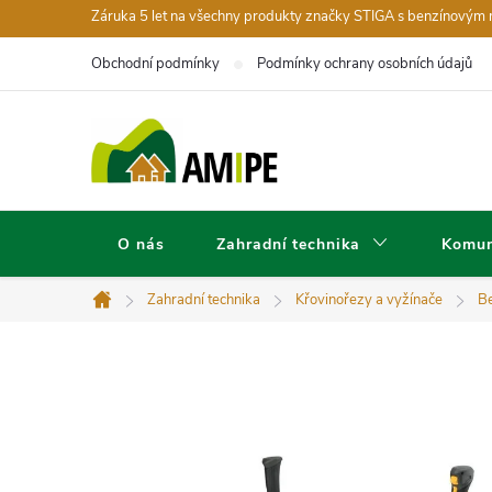
Přejít
Záruka 5 let na všechny produkty značky STIGA s benzínovým
na
Obchodní podmínky
Podmínky ochrany osobních údajů
obsah
O nás
Zahradní technika
Komun
Zahradní technika
Křovinořezy a vyžínače
Be
Domů