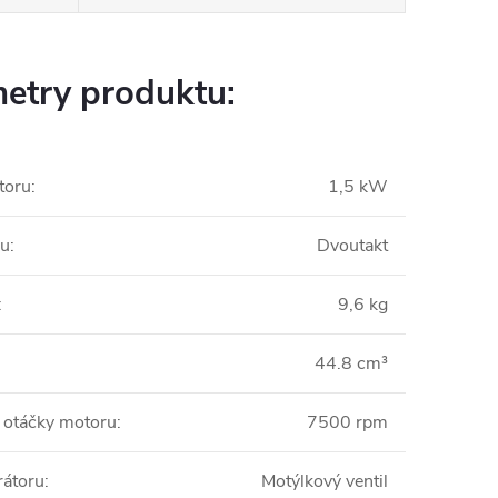
etry produktu:
toru
:
1,5 kW
ru
:
Dvoutakt
:
9,6 kg
44.8 cm³
 otáčky motoru
:
7500 rpm
rátoru
:
Motýlkový ventil