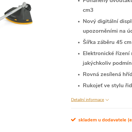
Poháněný dvoutak
cm3
Nový digitální disp
upozorněními na ú
Šířka záběru 45 cm
Elektronické řízení
jakýchkoliv podmí
Rovná zesílená hříd
Rukojeť ve stylu řid
Detailní informace
skladem u dodavatele (e