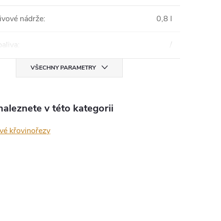
ivové nádrže
:
0,8 l
aliva
:
/
VŠECHNY PARAMETRY
aleznete v této kategorii
vé křovinořezy