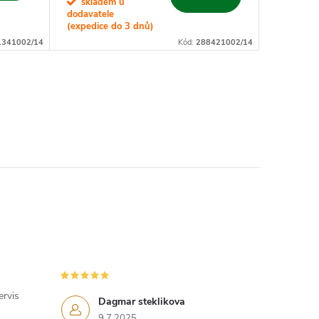
skladem u
dodavatele
(expedice do 3 dnů)
1341002/14
Kód:
288421002/14
ervis
Dagmar steklikova
9.7.2025