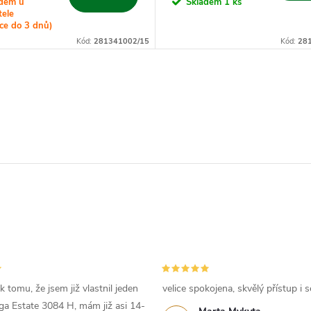
adem u
Skladem
1 ks
tele
ce do 3 dnů)
Kód:
281341002/15
Kód:
28
 tomu, že jsem již vlastnil jeden
velice spokojena, skvělý přístup i s
iga Estate 3084 H, mám již asi 14-