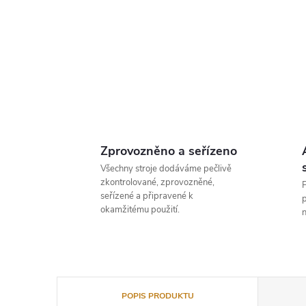
Zprovozněno a seřízeno
Všechny stroje dodáváme pečlivě
zkontrolované, zprovozněné,
P
seřízené a připravené k
p
okamžitému použití.
n
POPIS PRODUKTU