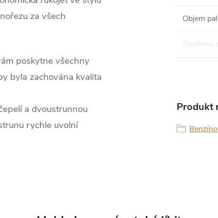
onomická rukojeť ve stylu
ovinořezu za všech
Objem pal
Spotřeba p
i, vám poskytne všechny
by byla zachována kvalita
Produkt n
čepelí a dvoustrunnou
strunu rychle uvolní
Benzíno