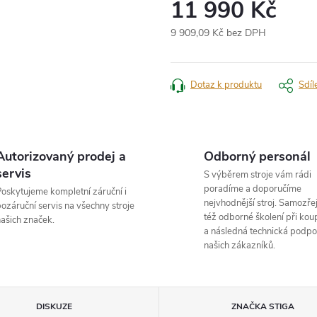
11 990 Kč
9 909,09 Kč bez DPH
Měrná
cena:
Dotaz k produktu
Sdíl
Autorizovaný prodej a
Odborný personál
servis
S výběrem stroje vám rádi
poradíme a doporučíme
oskytujeme kompletní záruční i
nejvhodnější stroj. Samozřej
ozáruční servis na všechny stroje
též odborné školení při koup
ašich značek.
a následná technická podpo
našich zákazníků.
DISKUZE
ZNAČKA
STIGA