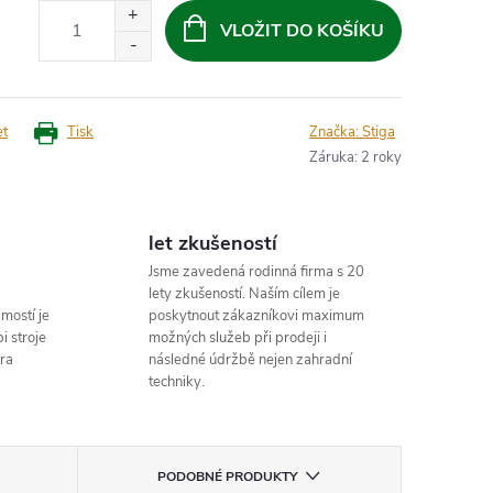
VLOŽIT DO KOŠÍKU
et
Tisk
Značka:
Stiga
Záruka
:
2 roky
let zkušeností
Jsme zavedená rodinná firma s 20
lety zkušeností. Naším cílem je
mostí je
poskytnout zákazníkovi maximum
i stroje
možných služeb při prodeji i
ra
následné údržbě nejen zahradní
techniky.
PODOBNÉ PRODUKTY