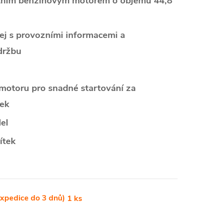
tním benzínovým motorem o objemu 44,8
lej s provozními informacemi a
držbu
 motoru pro snadné startování za
nek
el
ítek
xpedice do 3 dnů)
1 ks