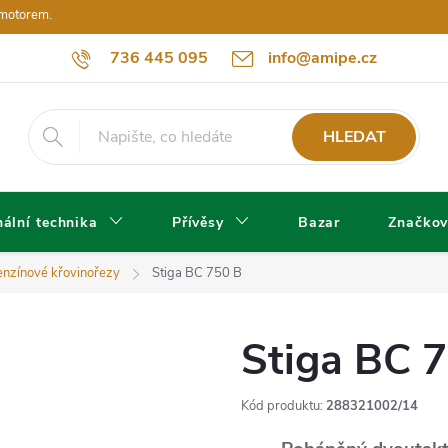
 motorem.
736 445 095
info@amipe.cz
HLEDAT
ální technika
Přívěsy
Bazar
Značkov
nzínové křovinořezy
Stiga BC 750 B
Stiga BC 
Kód produktu:
288321002/14