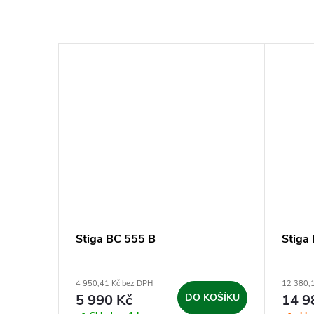
Stiga BC 555 B
Stiga
4 950,41 Kč bez DPH
12 380,
5 990 Kč
DO KOŠÍKU
14 9