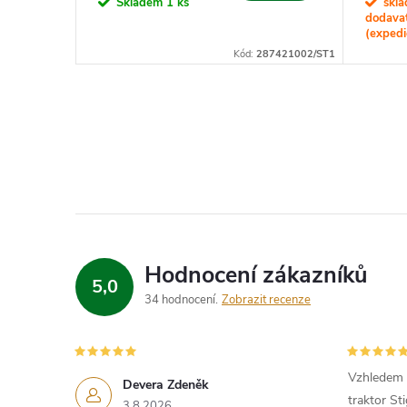
Skladem
1 ks
skl
dodava
(expedi
Kód:
287421002/ST1
Hodnocení zákazníků
5,0
34 hodnocení
Zobrazit recenze
Vzhledem k
Devera Zdeněk
traktor St
3.8.2026