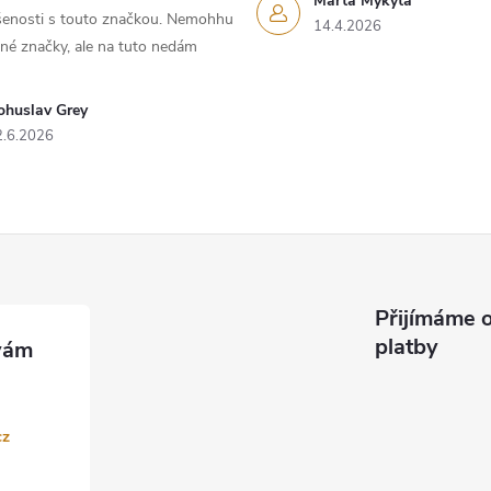
Marta Mykyta
ušenosti s touto značkou. Nemohhu
14.4.2026
iné značky, ale na tuto nedám
ohuslav Grey
2.6.2026
Přijímáme o
platby
cz