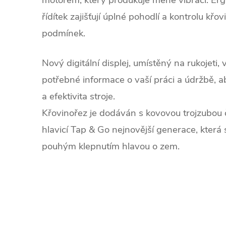
motorem, který produkuje méně vibrací. Erg
řídítek zajišťují úplné pohodlí a kontrolu kř
podmínek.
Nový digitální displej, umístěný na rukojet
potřebné informace o vaší práci a údržbě, a
a
efektivita stroje.
Křovinořez je dodáván s kovovou trojzubou 
hlavicí Tap & Go nejnovější generace, která 
pouhým klepnutím hlavou o zem.