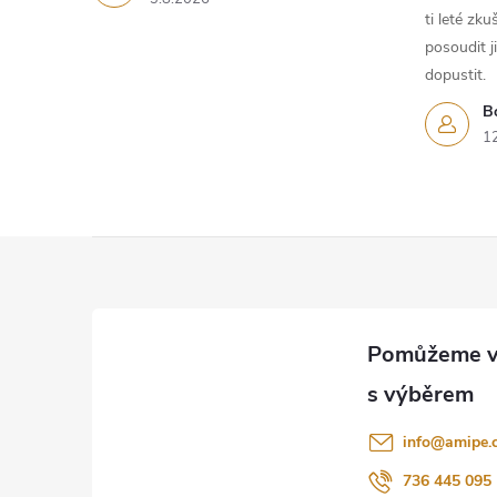
ti leté zk
posoudit j
dopustit.
B
1
Z
á
p
a
info
@
amipe.
t
736 445 095