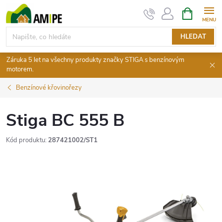
Přejít
NÁKUPNÍ
KOŠÍK
na
obsah
HLEDAT
Záruka 5 let na všechny produkty značky STIGA s benzínovým
motorem.
Benzínové křovinořezy
Stiga BC 555 B
Kód produktu:
287421002/ST1