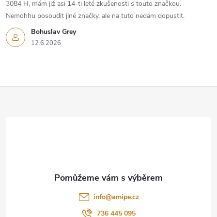
3084 H, mám již asi 14-ti leté zkušenosti s touto značkou.
Nemohhu posoudit jiné značky, ale na tuto nedám dopustit.
Bohuslav Grey
12.6.2026
Z
á
p
a
t
info
@
amipe.cz
736 445 095