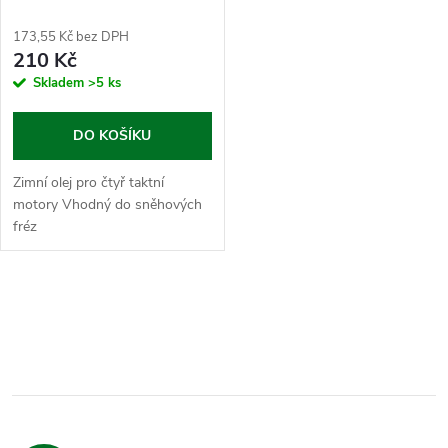
173,55 Kč bez DPH
210 Kč
Skladem
>5 ks
DO KOŠÍKU
Zimní olej pro čtyř taktní
motory Vhodný do sněhových
fréz
O
v
l
á