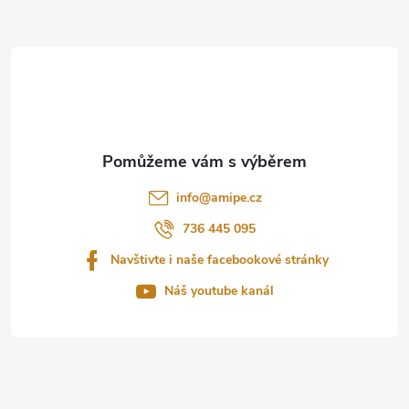
Z
p
i
á
s
p
u
a
t
info
@
amipe.cz
í
736 445 095
Navštivte i naše facebookové stránky
Náš youtube kanál