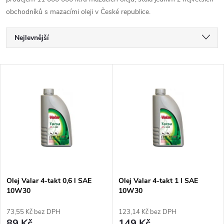
obchodníků s mazacími oleji v České republice.
Ř
Nejlevnější
a
Nejdražší
V
Nejprodávanější
z
ý
Abecedně
e
p
n
i
í
s
p
Olej Valar 4-takt 0,6 l SAE
Olej Valar 4-takt 1 l SAE
10W30
10W30
p
r
73,55 Kč bez DPH
123,14 Kč bez DPH
89 Kč
149 Kč