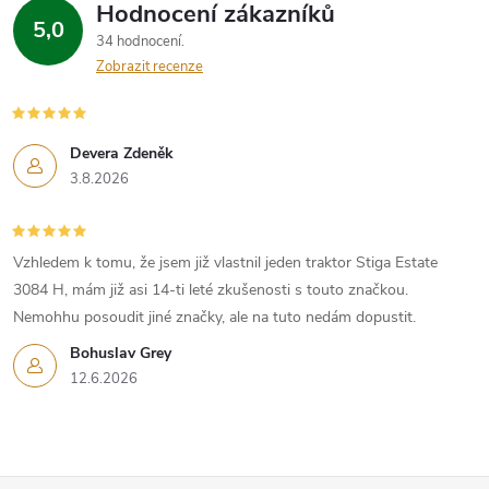
Hodnocení zákazníků
d
5,0
34 hodnocení
a
Zobrazit recenze
c
í
Devera Zdeněk
3.8.2026
p
r
Vzhledem k tomu, že jsem již vlastnil jeden traktor Stiga Estate
v
3084 H, mám již asi 14-ti leté zkušenosti s touto značkou.
k
Nemohhu posoudit jiné značky, ale na tuto nedám dopustit.
Bohuslav Grey
y
12.6.2026
v
ý