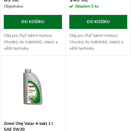
r
o
Objednáno
Skladem
5 ks
o
d
DO KOŠÍKU
DO KOŠÍKU
d
u
Olej pro čtyř taktní motory
Olej pro čtyř taktní motory
u
Vhodný do traktůrků, riderů a
Vhodný do traktůrků, riderů a
k
větší techniky
větší techniky
k
t
t
ů
ů
Zimní Olej Valar 4-takt 1 l
SAE 5W30