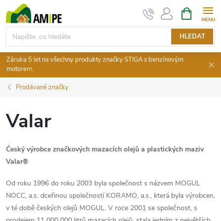
Přejít
NÁKUPNÍ
KOŠÍK
na
obsah
HLEDAT
Záruka 5 let na všechny produkty značky STIGA s benzínovým
motorem.
Prodávané značky
Valar
Český výrobce značkových mazacích olejů a plastických maziv
Valar®
Od roku 1996 do roku 2003 byla společnost s názvem MOGUL
NOCC, a.s. dceřinou společností KORAMO, a.s., která byla výrobcen,
v té době českých olejů MOGUL. V roce 2001 se společnost, s
prodejem 11 000 000 litrů mazacích olejů, stala jedním z největších