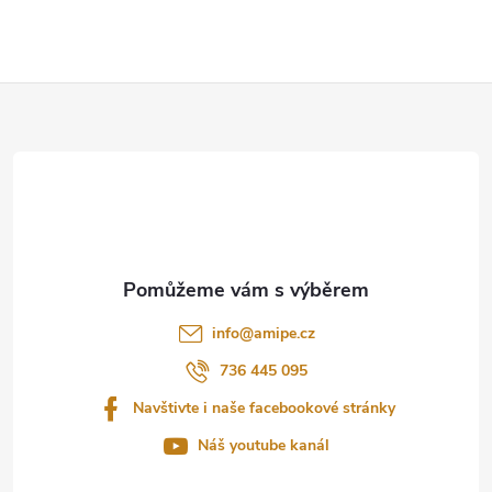
Z
á
p
a
t
info
@
amipe.cz
í
736 445 095
Navštivte i naše facebookové stránky
Náš youtube kanál