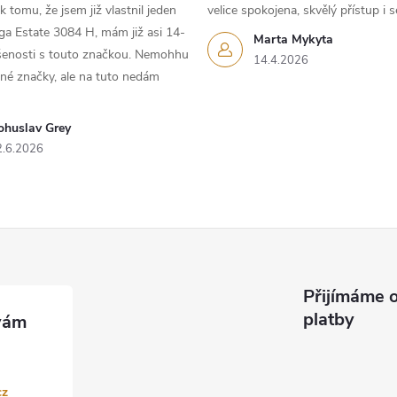
 tomu, že jsem již vlastnil jeden
velice spokojena, skvělý přístup i s
iga Estate 3084 H, mám již asi 14-
Marta Mykyta
ušenosti s touto značkou. Nemohhu
14.4.2026
iné značky, ale na tuto nedám
ohuslav Grey
2.6.2026
Přijímáme o
platby
cz