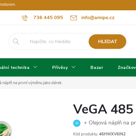
 motorem.
736 445 095
info@amipe.cz
HLEDAT
ální technika
Přívěsy
Bazar
Značkov
á náplň na první výměnu jako dárek.
VeGA 485
+ Olejová náplň na pr
Kód produktu:
46HWXV6IN2