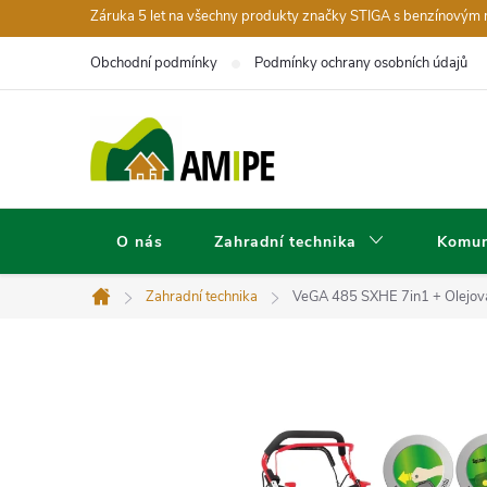
Přejít
Záruka 5 let na všechny produkty značky STIGA s benzínovým
na
Obchodní podmínky
Podmínky ochrany osobních údajů
obsah
O nás
Zahradní technika
Komun
Zahradní technika
VeGA 485 SXHE 7in1
+ Olejov
Domů