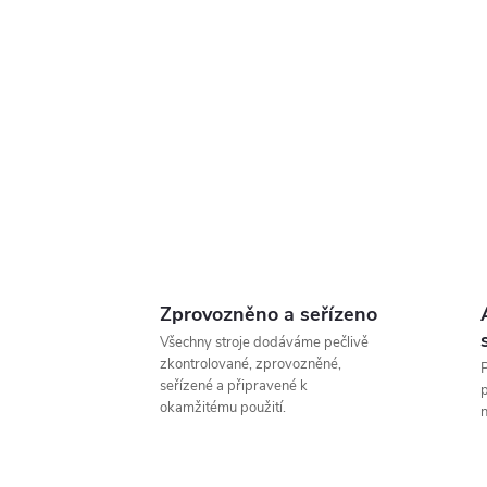
Zprovozněno a seřízeno
Všechny stroje dodáváme pečlivě
zkontrolované, zprovozněné,
P
seřízené a připravené k
p
okamžitému použití.
n