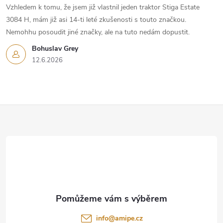
Vzhledem k tomu, že jsem již vlastnil jeden traktor Stiga Estate
3084 H, mám již asi 14-ti leté zkušenosti s touto značkou.
Nemohhu posoudit jiné značky, ale na tuto nedám dopustit.
Bohuslav Grey
12.6.2026
Z
á
p
a
t
info
@
amipe.cz