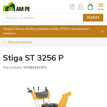
Přejít
NÁKUPNÍ
KOŠÍK
na
obsah
HLEDAT
Záruka 5 let na všechny produkty značky STIGA s benzínovým
motorem.
Zahradní technika
Stiga ST 3256 P
Kód produktu:
2S2562411/ST1