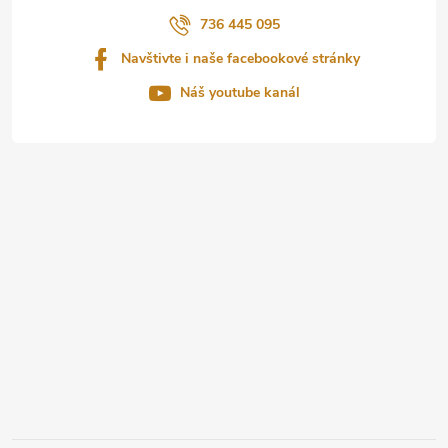
í
736 445 095
Navštivte i naše facebookové stránky
Náš youtube kanál